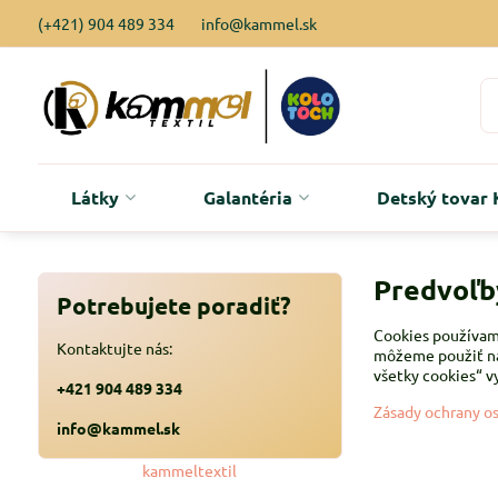
(+421) 904 489 334
info@kammel.sk
Látky
Galantéria
Detský tova
Predvoľb
Potrebujete poradiť?
Cookies používame
Kontaktujte nás:
môžeme použiť nás
všetky cookies“ v
+421 904 489 334
Zásady ochrany o
info@kammel.sk
kammeltextil