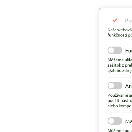
Po
Naša webová s
funkčnosti pl
Fu
Môžeme uklad
zážitok z pre
a/alebo zdroj
An
Používanie a
použiť nástro
alebo kompone
Ma
Môžeme použív