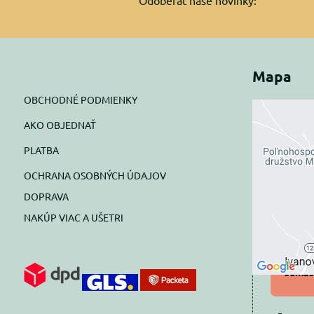
Odoberať naše novinky:
Mapa
OBCHODNÉ PODMIENKY
AKO OBJEDNAŤ
Exte
PLATBA
blok
OCHRANA OSOBNÝCH ÚDAJOV
Prajete si
DOPRAVA
NAKÚP VIAC A UŠETRI
Pov
Povol
súhlas