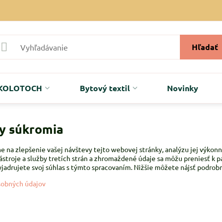
Hľadať
r KOLOTOCH
Bytový textil
Novinky
y súkromia
 na zlepšenie vašej návštevy tejto webovej stránky, analýzu jej výkonn
troje a služby tretích strán a zhromaždené údaje sa môžu preniesť k pa
yjadrujete svoj súhlas s týmto spracovaním. Nižšie môžete nájsť podrobn
sobných údajov