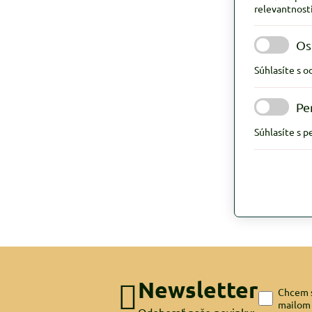
relevantnosti
Os
Súhlasíte s 
Pe
Súhlasíte s 
Newsletter
Chcem s
mailom