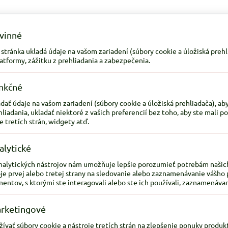
vinné
tránka ukladá údaje na vašom zariadení (súbory cookie a úložiská prehli
atformy, zážitku z prehliadania a zabezpečenia.
nkčné
ať údaje na vašom zariadení (súbory cookie a úložiská prehliadača), ab
hliadania, ukladať niektoré z vašich preferencií bez toho, aby ste mali p
e tretích strán, widgety atď.
alytické
nalytických nástrojov nám umožňuje lepšie porozumieť potrebám našic
je prvej alebo tretej strany na sledovanie alebo zaznamenávanie vášho 
ntov, s ktorými ste interagovali alebo ste ich používali, zaznamenávan
rketingové
ať súbory cookie a nástroje tretích strán na zlepšenie ponuky produkto