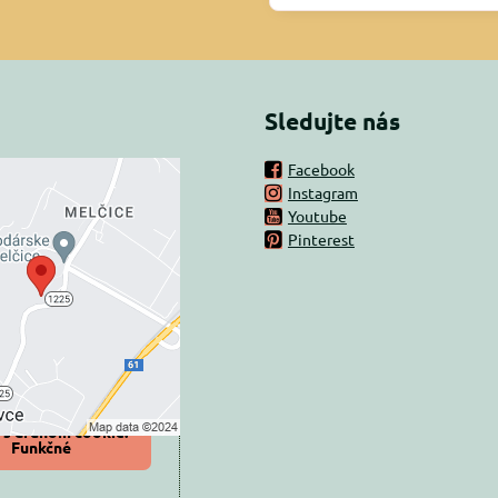
Sledujte nás
Facebook
Instagram
rný obsah je
Youtube
Pinterest
ovaný Voľbami
súkromia
 načítať externý obsah?
oliť tentokrát
iť a zapamätať -
 s druhom cookie:
Funkčné