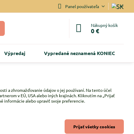
Panel používateľa
Nákupný košík
0 €
Výpredaj
Vypredané neznamená KONIEC
osti a zhromažďovanie údajov o jej používaní. Na tento účel
rtnerom v EÚ, USA alebo iných krajinách. Kliknutím na „Prijať
é informácie alebo upraviť svoje preferencie.
Prijať všetky cookies