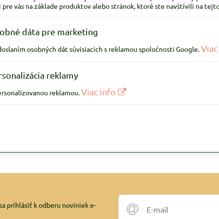
 pre vás na základe produktov alebo stránok, ktoré ste navštívili na te
obné dáta pre marketing
Viac
odoslaním osobných dát súvisiacich s reklamou spoločnosti Google.
rsonalizácia reklamy
Viac info
personalizovanou reklamou.
a prihlásiť k odberu noviniek e-