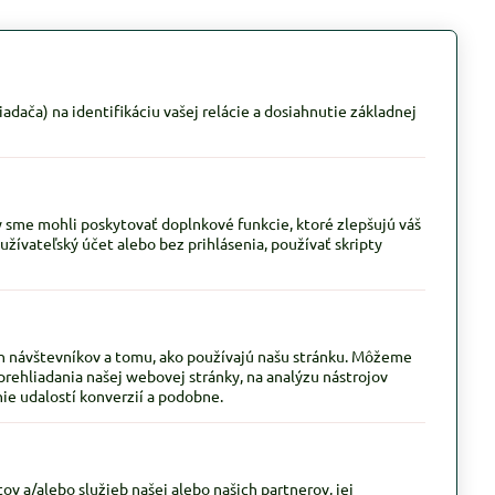
adača) na identifikáciu vašej relácie a dosiahnutie základnej
y sme mohli poskytovať doplnkové funkcie, ktoré zlepšujú váš
oužívateľský účet alebo bez prihlásenia, používať skripty
h návštevníkov a tomu, ako používajú našu stránku. Môžeme
prehliadania našej webovej stránky, na analýzu nástrojov
ie udalostí konverzií a podobne.
v a/alebo služieb našej alebo našich partnerov, jej