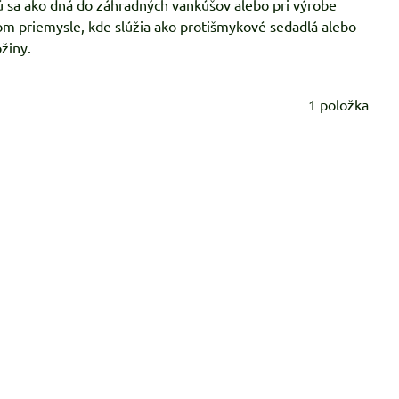
ú sa ako dná do záhradných vankúšov alebo pri výrobe
vom priemysle, kde slúžia ako protišmykové sedadlá alebo
žiny.
1
položka