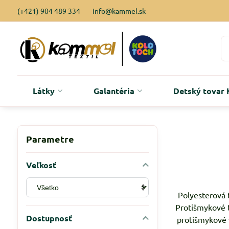
(+421) 904 489 334
info@kammel.sk
Látky
Galantéria
Detský tova
Parametre
Veľkosť
Polyesterová 
Protišmykové t
Dostupnosť
protišmykové 