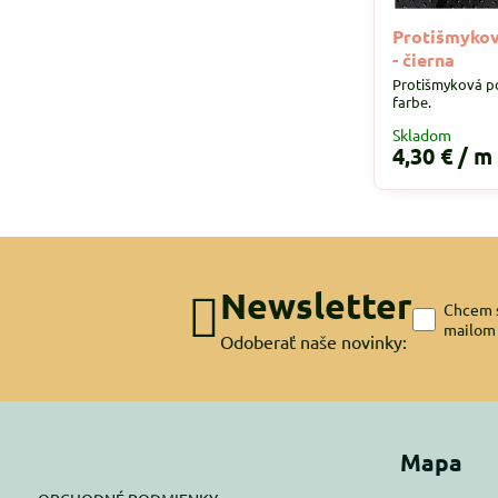
Protišmykov
- čierna
Protišmyková po
farbe.
Skladom
4,30 €
/ m
Newsletter
Chcem s
mailom
Odoberať naše novinky:
Mapa