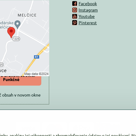
Facebook
Instagram
rný obsah je
Youtube
Pinterest
ovaný Voľbami
súkromia
 načítať externý obsah?
oliť tentokrát
iť a zapamätať -
 s druhom cookie:
Funkčné
ť obsah v novom okne
ánky, analýzu jej výkonnosti a zhromažďovanie údajov o jej používaní. 