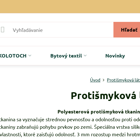
Hľadať
r KOLOTOCH
Bytový textil
Novinky
Úvod
Protišmyková lá
Protišmyková 
Polyesterová protišmyková tkanin
tkanina sa vyznačuje strednou pevnosťou a odolnosťou proti od
kaniny zabraňujú pohybu prvkov po zemi. Špeciálna vrstva sil
vlastnosti, ktoré zaisťujú odolnosť. 3 mm rozostup medzi hrot