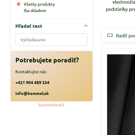
vlastnosti
Všetky produkty
podstielky pr
Iba skladom
Hľadať text
Radiť po
Prehľadať
výsledky
filtra
fulltextom
Potrebujete poradiť?
Kontaktujte nás:
+421 904 489 334
info@kammel.sk
kammeltextil