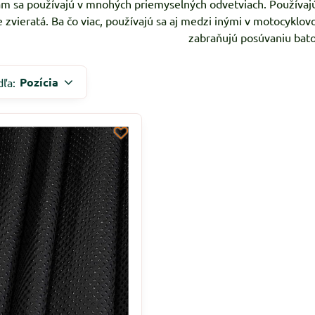
am sa používajú v mnohých priemyselných odvetviach. Používaj
e zvieratá. Ba čo viac, používajú sa aj medzi inými v motocyklo
zabraňujú posúvaniu bato
Pozícia
dľa: