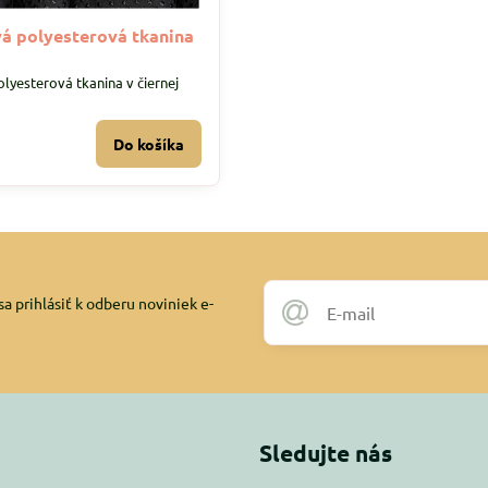
á polyesterová tkanina
lyesterová tkanina v čiernej
Do košíka
a prihlásiť k odberu noviniek e-
Sledujte nás