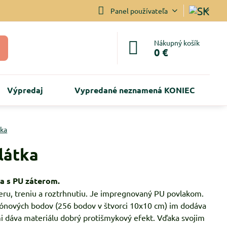
Panel používateľa
Nákupný košík
0 €
Výpredaj
Vypredané neznamená KONIEC
tka
látka
a s PU záterom.
eru, treniu a roztrhnutiu. Je impregnovaný PU povlakom.
ikónových bodov (256 bodov v štvorci 10x10 cm) im dodáva
mi dáva materiálu dobrý protišmykový efekt. Vďaka svojim