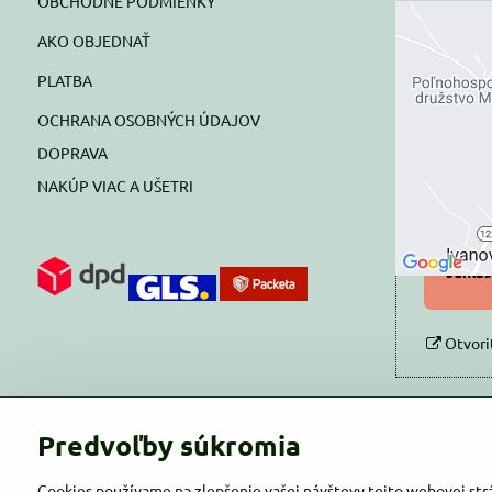
OBCHODNÉ PODMIENKY
AKO OBJEDNAŤ
Exte
PLATBA
blok
OCHRANA OSOBNÝCH ÚDAJOV
Prajete si
DOPRAVA
NAKÚP VIAC A UŠETRI
Pov
Povol
súhlas
Otvori
Predvoľby súkromia
Cookies používame na zlepšenie vašej návštevy tejto webovej str