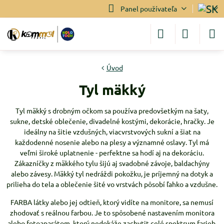
Panel používateľa
Úvod
Tyl mäkký
Tyl mäkký s drobným očkom sa používa predovšetkým na šaty,
sukne, detské oblečenie, divadelné kostými, dekorácie, hračky. Je
ideálny na šitie vzdušných, viacvrstvových sukní a šiat na
každodenné nosenie alebo na plesy a významné oslavy. Tyl má
veľmi široké uplatnenie - perfektne sa hodí aj na dekoráciu.
Zákazníčky z mäkkého tylu šijú aj svadobné závoje, baldachýny
alebo závesy. Mäkký tyl nedráždi pokožku, je príjemný na dotyk a
prilieha do tela a oblečenie šité vo vrstvách pôsobí ľahko a vzdušne.
FARBA látky alebo jej odtieň, ktorý vidíte na monitore, sa nemusí
zhodovať s reálnou farbou. Je to spôsobené nastavením monitora
alebo fotoaparátom, ktorý nedokáže zachytit celé spektrum farieb.