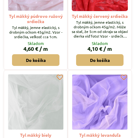
Tyl mäkký púdrovo ružový
Tyl mäkký červený srdiečka
srdiečka
Tyl mäkký, jemne elastický, s
drobným očkom 45g/m2. Môže
Tyl mäkký, jemne elastický, s
sa stať, že 5cm od okraja sa objaví
drobným očkom 45g/m2. Vzor -
dierka viď foto! Vzor - srdiečka,
srdiečka, veľkosť cca 1cm.
veľkosť cca 1cm.
Skladom
Skladom
4,60 €
/ m
4,10 €
/ m
Do košíka
Do košíka
Tyl mäkký biely
Tyl mäkký levanduľa