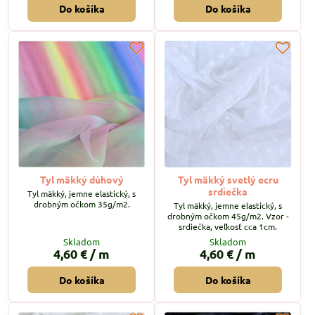
Do košíka
Do košíka
Tyl mäkký dúhový
Tyl mäkký svetlý ecru
srdiečka
Tyl mäkký, jemne elastický, s
drobným očkom 35g/m2.
Tyl mäkký, jemne elastický, s
drobným očkom 45g/m2. Vzor -
srdiečka, veľkosť cca 1cm.
Skladom
Skladom
4,60 €
/ m
4,60 €
/ m
Do košíka
Do košíka