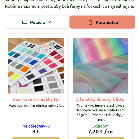
Robíme maximum preto, aby boli farby na fotkách čo najreálnejšie.
Pozícia
Parametre
Vzorkovník - mäkký tyl
Tyl mäkký dúhový Glitter
Vzorkovník - farebnica mäkký tyl
Tyl mäkký, jemne elastický, s
drobným očkom a trblietkami
35g/m2. Priemer trblietky je
1mm.
Na objednávku
Skladom
3 €
7,20 €
/ m