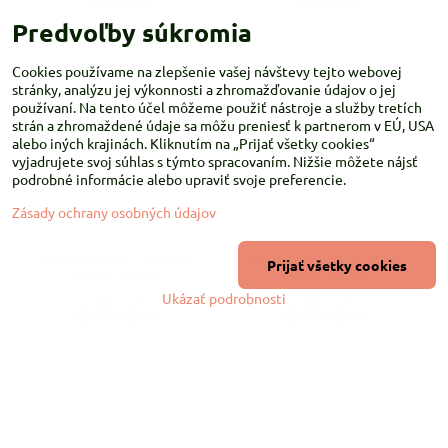
Predvoľby súkromia
Cookies používame na zlepšenie vašej návštevy tejto webovej
stránky, analýzu jej výkonnosti a zhromažďovanie údajov o jej
používaní. Na tento účel môžeme použiť nástroje a služby tretích
strán a zhromaždené údaje sa môžu preniesť k partnerom v EÚ, USA
alebo iných krajinách. Kliknutím na „Prijať všetky cookies“
vyjadrujete svoj súhlas s týmto spracovaním. Nižšie môžete nájsť
podrobné informácie alebo upraviť svoje preferencie.
Zásady ochrany osobných údajov
Tyl mäkký bledošedý
Tyl mäkký tmavošedý
Tyl mäkký, jemný, s drobným
Tyl mäkký, jemný, s drobným
Prijať všetky cookies
očkom, 45g/m2
očkom, 45g/m2
Skladom
Skladom
Ukázať podrobnosti
2,60 €
/ m
2,60 €
/ m
Do košíka
Do košíka