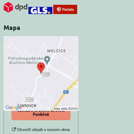
Mapa
Externý obsah je
blokovaný Voľbami
súkromia
Prajete si načítať externý obsah?
Povoliť tentokrát
Povoliť a zapamätať -
súhlas s druhom cookie:
Funkčné
Otvoriť obsah v novom okne