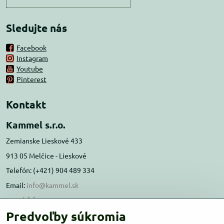
Sledujte nás
Facebook
Instagram
Youtube
Pinterest
Kontakt
Kammel s.r.o.
Zemianske Lieskové 433
913 05 Melčice - Lieskové
Telefón: (+421) 904 489 334
Email:
info@kammel.sk
Prevádzka:
Predvoľby súkromia
Administratívna budova PD Melčice