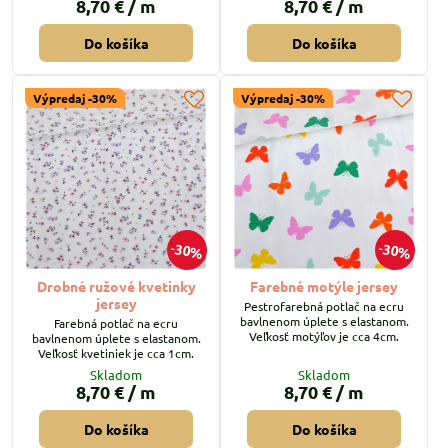
8,70 €
/ m
8,70 €
/ m
Do košíka
Do košíka
Výpredaj -30%
Výpredaj -30%
30%
30%
Drobné ružové kvetinky
Farebné motýle jersey
jersey
Pestrofarebná potlač na ecru
bavlnenom úplete s elastanom.
Farebná potlač na ecru
Veľkosť motýľov je cca 4cm.
bavlnenom úplete s elastanom.
Veľkosť kvetiniek je cca 1cm.
Skladom
Skladom
8,70 €
/ m
8,70 €
/ m
Do košíka
Do košíka