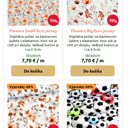
30%
30%
Flowers Small Ecru jersey
Flowers Big Ecru jersey
Digitálna potlač na bavlnenom
Digitálna potlač na bavlnenom
úplete s elastanom. Vzor nie je
úplete s elastanom. Vzor nie je
cítiť pri dotyku. Veľkosť kvetov je
cítiť pri dotyku. Veľkosť kvetov je
cca 2-3cm.
cca 3-5cm.
Skladom
Skladom
7,70 €
/ m
7,70 €
/ m
Do košíka
Do košíka
Výpredaj -30%
Výpredaj -30%