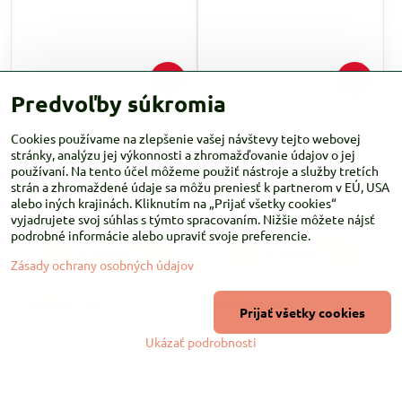
30%
30%
Predvoľby súkromia
Grafické štvorce Aqua
Grafické štvorce Dusty
jersey
Yellow jersey
Cookies používame na zlepšenie vašej návštevy tejto webovej
Farebná potlač na bavlnenom
Farebná potlač na bavlnenom
stránky, analýzu jej výkonnosti a zhromažďovanie údajov o jej
úplete s elastanom. Vzor nie je
úplete s elastanom. Vzor nie je
používaní. Na tento účel môžeme použiť nástroje a služby tretích
cítiť pri dotyku. Veľkosť štvorca
cítiť pri dotyku. Veľkosť štvorca
strán a zhromaždené údaje sa môžu preniesť k partnerom v EÚ, USA
je 2x2cm.
je 2x2cm.
alebo iných krajinách. Kliknutím na „Prijať všetky cookies“
Skladom
Skladom
7 €
/ m
7 €
/ m
vyjadrujete svoj súhlas s týmto spracovaním. Nižšie môžete nájsť
podrobné informácie alebo upraviť svoje preferencie.
Do košíka
Do košíka
Zásady ochrany osobných údajov
Výpredaj -30%
Výpredaj -30%
Prijať všetky cookies
Ukázať podrobnosti