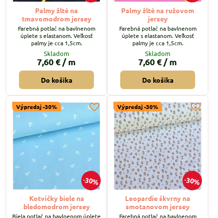
Palmy žlté na
Palmy žlté na ružovom
tmavomodrom jersey
jersey
Farebná potlač na bavlnenom
Farebná potlač na bavlnenom
úplete s elastanom. Veľkosť
úplete s elastanom. Veľkosť
palmy je cca 1,5cm.
palmy je cca 1,5cm.
Skladom
Skladom
7,60 €
/ m
7,60 €
/ m
Do košíka
Do košíka
Výpredaj -30%
Výpredaj -30%
30%
30%
Kotvičky biele na
Leopardie škvrny na
bledomodrom jersey
smotanovom jersey
Biela potlač na bavlnenom úplete
Farebná potlač na bavlnenom