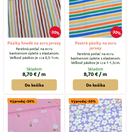
30%
30%
Pásiky hnedé na ecru jersey
Pestré pásiky na ecru
jersey
Farebná potlač na ecru
bavlnenom úplete s elastanom.
Farebná potlač na ecru
Veľkosť pásikov je cca 0,5-1cm.
bavlnenom úplete s elastanom.
Veľkosť pásikov je cca 1-1,5cm.
Skladom
Skladom
8,70 €
/ m
8,70 €
/ m
Do košíka
Do košíka
Výpredaj -30%
Výpredaj -30%