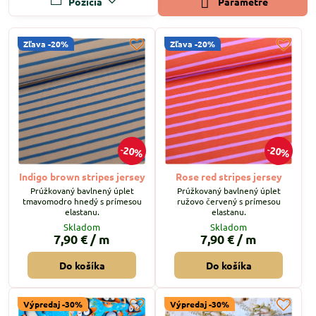
Pozícia
Parametre
Zľava -20%
Zľava -20%
20%
20%
Indigo brown stripes jersey
Rose red stripes jersey
Prúžkovaný bavlnený úplet
Prúžkovaný bavlnený úplet
tmavomodro hnedý s prímesou
ružovo červený s prímesou
elastanu.
elastanu.
Skladom
Skladom
7,90 €
/ m
7,90 €
/ m
Do košíka
Do košíka
Výpredaj -30%
Výpredaj -30%