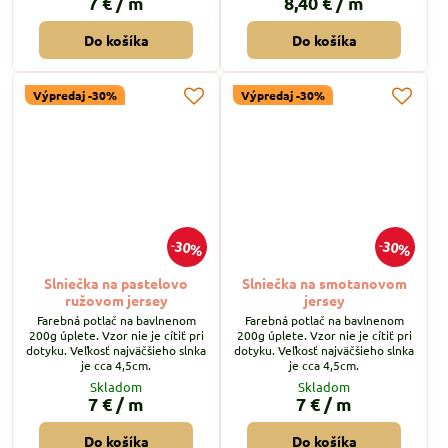
7 €
/ m
8,40 €
/ m
Do košíka
Do košíka
Výpredaj -30%
Výpredaj -30%
30%
30%
Slniečka na pastelovo
Slniečka na smotanovom
ružovom jersey
jersey
Farebná potlač na bavlnenom
Farebná potlač na bavlnenom
200g úplete. Vzor nie je cítiť pri
200g úplete. Vzor nie je cítiť pri
dotyku. Veľkosť najväčšieho slnka
dotyku. Veľkosť najväčšieho slnka
je cca 4,5cm.
je cca 4,5cm.
Skladom
Skladom
7 €
/ m
7 €
/ m
Do košíka
Do košíka