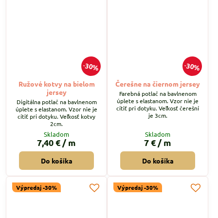
30%
30%
Ružové kotvy na bielom
Čerešne na čiernom jersey
jersey
Farebná potlač na bavlnenom
úplete s elastanom. Vzor nie je
Digitálna potlač na bavlnenom
cítiť pri dotyku. Veľkosť čerešní
úplete s elastanom. Vzor nie je
je 3cm.
cítiť pri dotyku. Veľkosť kotvy
2cm.
Skladom
Skladom
7,40 €
/ m
7 €
/ m
Do košíka
Do košíka
Výpredaj -30%
Výpredaj -30%