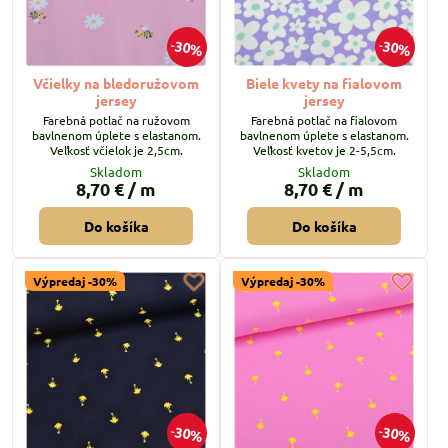
30%
30%
Včielky na bledoružovom
Biele kvety na fialovom
jersey
jersey
Farebná potlač na ružovom
Farebná potlač na fialovom
bavlnenom úplete s elastanom.
bavlnenom úplete s elastanom.
Veľkosť včielok je 2,5cm.
Veľkosť kvetov je 2-5,5cm.
Skladom
Skladom
8,70 €
/ m
8,70 €
/ m
Do košíka
Do košíka
Výpredaj -30%
Výpredaj -30%
30%
30%