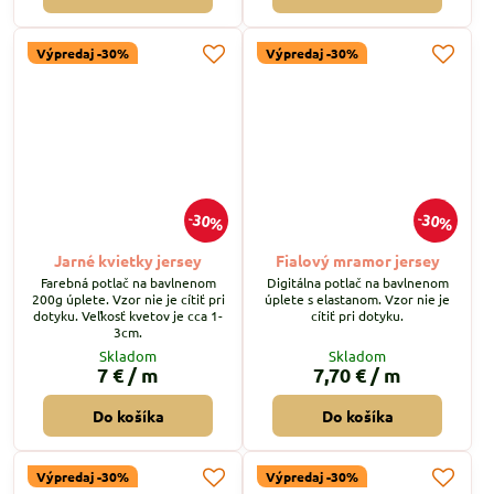
Výpredaj -30%
Výpredaj -30%
30%
30%
Jarné kvietky jersey
Fialový mramor jersey
Farebná potlač na bavlnenom
Digitálna potlač na bavlnenom
200g úplete. Vzor nie je cítiť pri
úplete s elastanom. Vzor nie je
dotyku. Veľkosť kvetov je cca 1-
cítiť pri dotyku.
3cm.
Skladom
Skladom
7 €
/ m
7,70 €
/ m
Do košíka
Do košíka
Výpredaj -30%
Výpredaj -30%