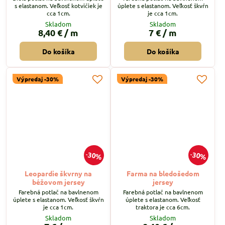
s elastanom. Veľkosť kotvičiek je
úplete s elastanom. Veľkosť škvŕn
cca 1cm.
je cca 1cm.
Skladom
Skladom
8,40 €
/ m
7 €
/ m
Do košíka
Do košíka
Výpredaj -30%
Výpredaj -30%
30%
30%
Leopardie škvrny na
Farma na bledošedom
béžovom jersey
jersey
Farebná potlač na bavlnenom
Farebná potlač na bavlnenom
úplete s elastanom. Veľkosť škvŕn
úplete s elastanom. Veľkosť
je cca 1cm.
traktora je cca 6cm.
Skladom
Skladom