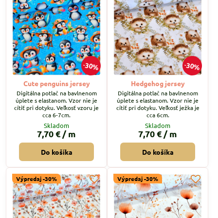
30%
30%
Cute penguins jersey
Hedgehog jersey
Digitálna potlač na bavlnenom
Digitálna potlač na bavlnenom
úplete s elastanom. Vzor nie je
úplete s elastanom. Vzor nie je
cítiť pri dotyku. Veľkosť vzoru je
cítiť pri dotyku. Veľkosť ježka je
cca 6-7cm.
cca 6cm.
Skladom
Skladom
7,70 €
/ m
7,70 €
/ m
Do košíka
Do košíka
Výpredaj -30%
Výpredaj -30%