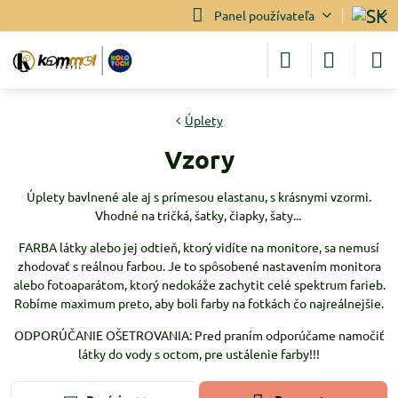
Panel používateľa
Úplety
Vzory
Úplety bavlnené ale aj s prímesou elastanu, s krásnymi vzormi.
Vhodné na tričká, šatky, čiapky, šaty...
FARBA látky alebo jej odtieň, ktorý vidíte na monitore, sa nemusí
zhodovať s reálnou farbou. Je to spôsobené nastavením monitora
alebo fotoaparátom, ktorý nedokáže zachytit celé spektrum farieb.
Robíme maximum preto, aby boli farby na fotkách čo najreálnejšie.
ODPORÚČANIE OŠETROVANIA: Pred praním odporúčame namočiť
látky do vody s octom, pre ustálenie farby!!!