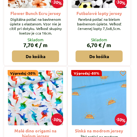
30%
30%
Flower Bunch Ecru jersey
Futbalové lopty jersey
Digitálna potlač na bavlnenom
Farebná potlač na bielom
úplete s elastanom. Vzor nie je
bavlnenom úplete. Veľkosť
cítiť pri dotyku. Veľkosť skupiny
červenej lopty 7,5x8,5cm.
kvetov je cca 16cm.
Skladom
Skladom
7,70 €
/ m
6,70 €
/ m
Do košíka
Do košíka
Výpredaj -30%
Výpredaj -50%
30%
50%
Malé dino origami na
Slnká na modrom jersey
bielom jersey
Žltá potlač na modrom