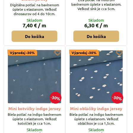
bavlnenom úplete s elastanom.
Digitálna potlač na bavlnenom
Veľkosť sĺnk je cca 5cm.
úplete s elastanom. Veľkosť
dinosaurov od 4 do 10cm.
Skladom
Skladom
7,40 €
/ m
6,30 €
/ m
Do košíka
Do košíka
Výpredaj -30%
Výpredaj -30%
30%
30%
Mini kotvičky indigo jersey
Mini obláčiky indigo jersey
Biela potlač na indigo bavlnenom
Biela potlač na indigo bavlnenom
úplete s elastanom. Veľkosť
úplete s elastanom. Veľkosť
kotvičiek je cca 1cm.
obláčikov je cca 1,5cm.
Skladom
Skladom