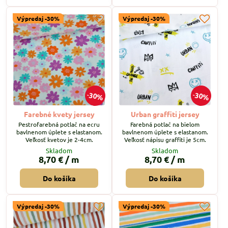
Výpredaj -30%
Výpredaj -30%
30%
30%
Farebné kvety jersey
Urban graffiti jersey
Pestrofarebná potlač na ecru
Farebná potlač na bielom
bavlnenom úplete s elastanom.
bavlnenom úplete s elastanom.
Veľkosť kvetov je 2-4cm.
Veľkosť nápisu graffiti je 5cm.
Skladom
Skladom
8,70 €
/ m
8,70 €
/ m
Do košíka
Do košíka
Výpredaj -30%
Výpredaj -30%