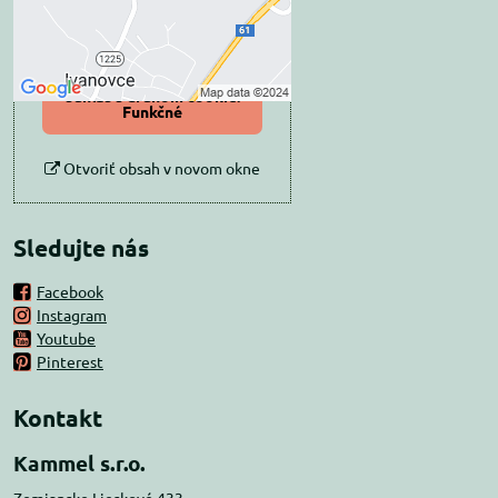
Povoliť tentokrát
Povoliť a zapamätať -
súhlas s druhom cookie:
Funkčné
Otvoriť obsah v novom okne
Sledujte nás
Facebook
Instagram
Youtube
Pinterest
Kontakt
Kammel s.r.o.