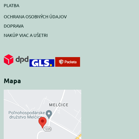
PLATBA
OCHRANA OSOBNÝCH ÚDAJOV
DOPRAVA
NAKÚP VIAC A UŠETRI
Mapa
Externý obsah je
blokovaný Voľbami
súkromia
Prajete si načítať externý obsah?