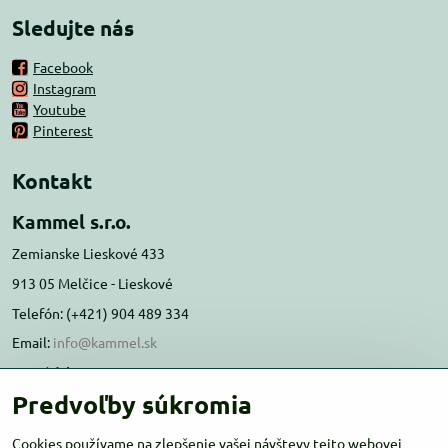
Sledujte nás
Facebook
Instagram
Youtube
Pinterest
Kontakt
Kammel s.r.o.
Zemianske Lieskové 433
913 05 Melčice - Lieskové
Telefón: (+421) 904 489 334
Email:
info@kammel.sk
Prevádzka:
Predvoľby súkromia
Administratívna budova PD Melčice
Melčice - Lieskové 129, 91305
Cookies používame na zlepšenie vašej návštevy tejto webovej