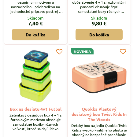
vesmírnym motívom a
občerstvenie 4 v 1 s roztomilými
nastaviteľnou priehradkou na
pandami obsahuje štyri
jednoduchú prípravu pestrej a
samostatné boxy rôznych
vyváženej stravy.
veľkostí, ktoré sa dajú ľahko
Skladom
Skladom
stohovať. Umožňuje kombinovať
7,40 €
9,80 €
rôzne potraviny pre zdravú a
vyváženú desiatu.
Do košíka
Do košíka
NOVINKA
Box na desiatu 4v1 Futbal
Quokka Plastový
desiatový box Twist Kids In
Zelenkavý desiatový box 4 v 1 s
The Woods
futbalovým motívom obsahuje
samostatné boxíky rôznych
Detský box na jedlo Quokka Twist
veľkostí, ktoré sa dajú ľahko
Kids z vysoko kvalitného plastu je
stohovať. Umožňuje kombinovať
vhodný na bezpečné prenášanie