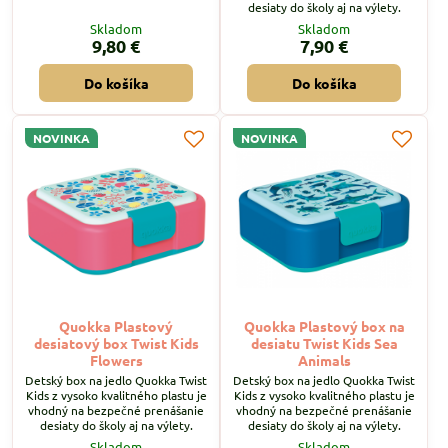
rôzne potraviny a poskytnúť
desiaty do školy aj na výlety.
deťom zdravú a vyváženú stravu.
Skladom
Skladom
9,80 €
7,90 €
Do košíka
Do košíka
NOVINKA
NOVINKA
Quokka Plastový
Quokka Plastový box na
desiatový box Twist Kids
desiatu Twist Kids Sea
Flowers
Animals
Detský box na jedlo Quokka Twist
Detský box na jedlo Quokka Twist
Kids z vysoko kvalitného plastu je
Kids z vysoko kvalitného plastu je
vhodný na bezpečné prenášanie
vhodný na bezpečné prenášanie
desiaty do školy aj na výlety.
desiaty do školy aj na výlety.
Skladom
Skladom