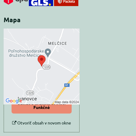
Mapa
Externý obsah je
blokovaný Voľbami
súkromia
Prajete si načítať externý obsah?
Povoliť tentokrát
Povoliť a zapamätať -
súhlas s druhom cookie:
Funkčné
Otvoriť obsah v novom okne