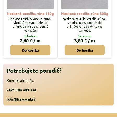
Netkaná textília, rúno 180g
Netkaná textília, rúno 300g
Netkaná textília, vatelín, rúno -
Netkaná textília, vatelín, rúno -
vhodná na vyplnenie do
vhodná na vyplnenie do
prikrývok, na deky, tenké
prikrývok, na deky, tenké
vankúše.
vankúše.
Skladom
Skladom
2,60 €
/ m
3,80 €
/ m
Do košíka
Do košíka
Potrebujete poradiť?
Kontaktujte nás:
+421 904 489 334
info@kammel.sk