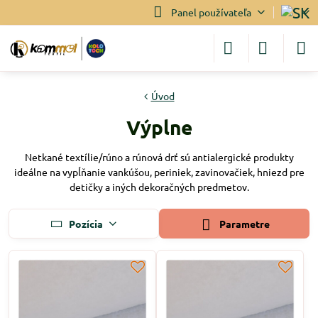
Panel používateľa
Úvod
Výplne
Netkané textílie/rúno a rúnová drť sú antialergické produkty
ideálne na vypĺňanie vankúšou, periniek, zavinovačiek, hniezd pre
detičky a iných dekoračných predmetov.
Pozícia
Parametre