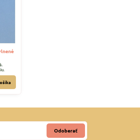
vlnené
á.
iu.
ošíka
Odoberať