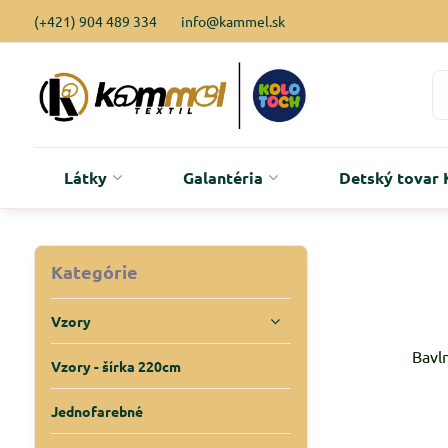
(+421) 904 489 334
info@kammel.sk
Látky
Galantéria
Detský tova
Kategórie
Vzory
Bavln
Vzory - šírka 220cm
Jednofarebné