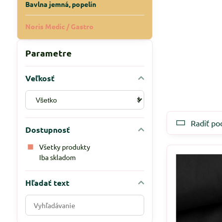
Bavlna jemná, popelín
Noris Medic / Gastro
Parametre
Veľkosť
Radiť po
Dostupnosť
Všetky produkty
Iba skladom
Hľadať text
Prehľadať
výsledky