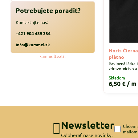
filtra
fulltextom
Potrebujete poradiť?
Kontaktujte nás:
+421 904 489 334
info@kammel.sk
Noris Čierna
kammeltextil
plátno
Bavlnená látka 1
zdravotníctvo a
Skladom
6,50 €
/ m
Newsletter
Chcem s
mailom
Odoberať naše novinky: