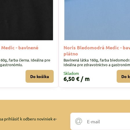
 Medic - bavlnené
Noris Bledomodrá Medic - ba
plátno
60g, farba čierna. Ideálna pre
Bavlnená látka 160g, farba bledomodr
 gastronómiu.
Ideálna pre zdravotníctvo a gastronóm
Skladom
Do košíka
Do k
6,50 €
/ m
a prihlásiť k odberu noviniek e-