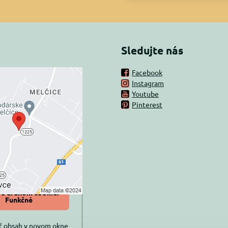
Sledujte nás
Facebook
Instagram
rný obsah je
Youtube
Pinterest
ovaný Voľbami
súkromia
 načítať externý obsah?
oliť tentokrát
iť a zapamätať -
 s druhom cookie:
Funkčné
ť obsah v novom okne