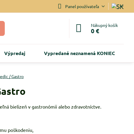
Panel používateľa
Nákupný košík
0 €
Výpredaj
Vypredané neznamená KONIEC
edic / Gastro
Gastro
eľná bielizeň v gastronómii alebo zdravotníctve.
kému poškodeniu,