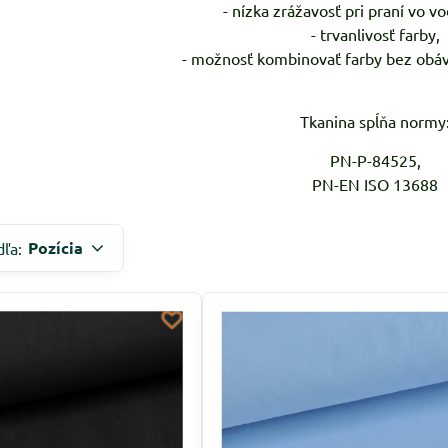
- nízka zrážavosť pri praní vo vo
- trvanlivosť farby,
- možnosť kombinovať farby bez obáv
Tkanina spĺňa normy
PN-P-84525,
PN-EN ISO 13688
Pozícia
dľa: