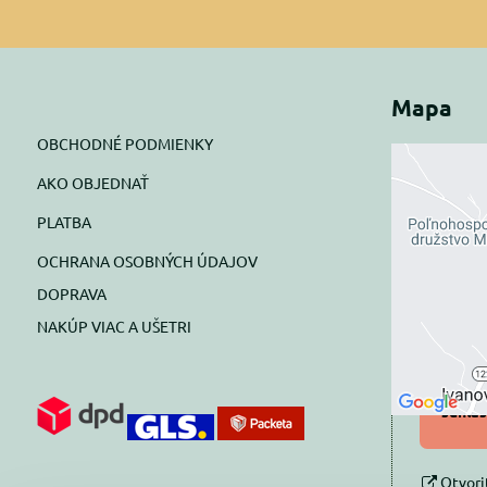
Mapa
OBCHODNÉ PODMIENKY
AKO OBJEDNAŤ
Exte
PLATBA
blok
OCHRANA OSOBNÝCH ÚDAJOV
Prajete si
DOPRAVA
NAKÚP VIAC A UŠETRI
Pov
Povol
súhlas
Otvori