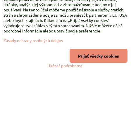
Instagram
stránky, analýzu jej výkonnosti a zhromažďovanie údajov o jej
Youtube
používaní. Na tento účel môžeme použiť nástroje a služby tretích
Pinterest
strán a zhromaždené údaje sa môžu preniesť k partnerom v EÚ, USA
alebo iných krajinách. Kliknutím na „Prijať všetky cookies“
vyjadrujete svoj súhlas s týmto spracovaním. Nižšie môžete nájsť
Kontakt
podrobné informácie alebo upraviť svoje preferencie.
Kammel s.r.o.
Zásady ochrany osobných údajov
Zemianske Lieskové 433
Prijať všetky cookies
913 05 Melčice - Lieskové
Ukázať podrobnosti
Telefón: (+421) 904 489 334
Email:
info@kammel.sk
Prevádzka:
Administratívna budova PD Melčice
Melčice - Lieskové 129, 91305
Otváracie hodiny:
PO-ŠT 8:00 - 16:00
PIA-NE Zatvorené