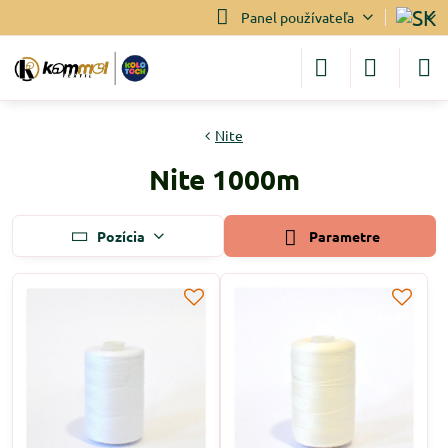
Panel používateľa
Nite
Nite 1000m
Pozícia
Parametre