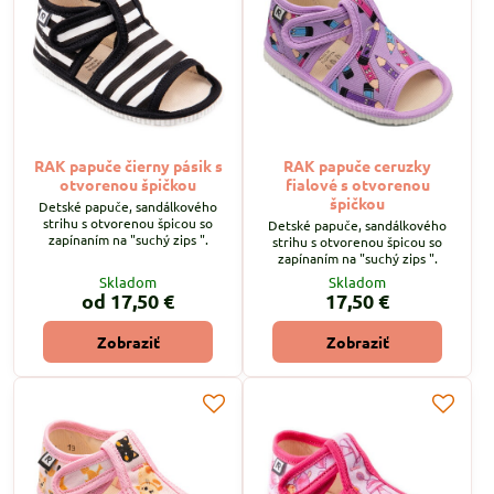
RAK papuče čierny pásik s
RAK papuče ceruzky
otvorenou špičkou
fialové s otvorenou
špičkou
Detské papuče, sandálkového
strihu s otvorenou špicou so
Detské papuče, sandálkového
zapínaním na "suchý zips ".
strihu s otvorenou špicou so
zapínaním na "suchý zips ".
Skladom
Skladom
od 17,50 €
17,50 €
Zobraziť
Zobraziť