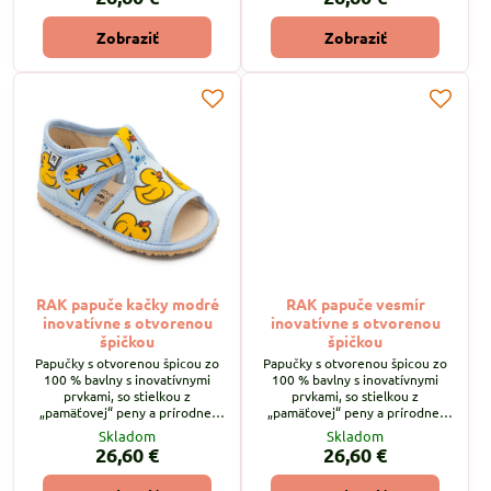
"suchý zips ".
"suchý zips ".
Zobraziť
Zobraziť
RAK papuče kačky modré
RAK papuče vesmír
inovatívne s otvorenou
inovatívne s otvorenou
špičkou
špičkou
Papučky s otvorenou špicou zo
Papučky s otvorenou špicou zo
100 % bavlny s inovatívnymi
100 % bavlny s inovatívnymi
prvkami, so stielkou z
prvkami, so stielkou z
„pamäťovej“ peny a prírodnej
„pamäťovej“ peny a prírodnej
podšívkovej ECO kože
podšívkovej ECO kože
Skladom
Skladom
(chromfree), so zapínaním na
(chromfree), so zapínaním na
26,60 €
26,60 €
"suchý zips ".
"suchý zips ".