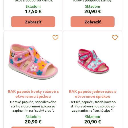
rokov s podporou klenby.
rokov s podporou klenby.
Skladom
Skladom
17,50 €
20,90 €
Zobraziť
Zobraziť
RAK papuče kvety ružové s
RAK papuče jednorožec s
otvorenou špičkou
otvorenou špičkou
Detské papuče, sandálkového
Detské papuče, sandálkového
strihu s otvorenou špicou so
strihu s otvorenou špicou so
zapínaním na "suchý zips ".
zapínaním na "suchý zips ".
Skladom
Skladom
20,90 €
20,90 €