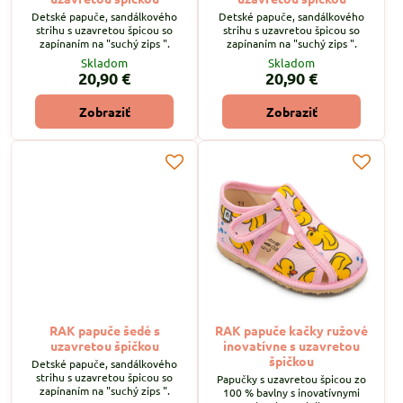
Detské papuče, sandálkového
Detské papuče, sandálkového
strihu s uzavretou špicou so
strihu s uzavretou špicou so
zapínaním na "suchý zips ".
zapínaním na "suchý zips ".
Skladom
Skladom
20,90 €
20,90 €
Zobraziť
Zobraziť
RAK papuče šedé s
RAK papuče kačky ružové
uzavretou špičkou
inovatívne s uzavretou
špičkou
Detské papuče, sandálkového
strihu s uzavretou špicou so
Papučky s uzavretou špicou zo
zapínaním na "suchý zips ".
100 % bavlny s inovatívnymi