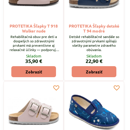
PROTETIKA Šľapky T 918
PROTETIKA Šľapky detské
Walker nude
T 94 modré
Rehabilitačná obuv pre deti a
Detské rehabilitačné sandále so
dospelých so zdravotnými
zdravotnými prvkami spĺňajú
prvkami má preventívne aj
všetky parametre zdravého
relaxačné účinky — podporuje
obúvania.
správne držanie nôh a poskytuje
Skladom
Skladom
úľavu po celodennej záťaži.
35,90 €
22,90 €
Zobraziť
Zobraziť