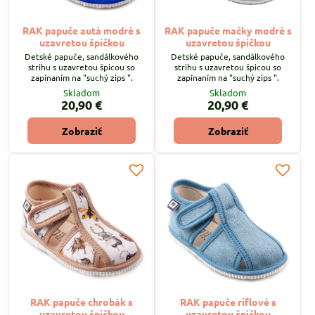
RAK papuče autá modré s
RAK papuče mačky modré s
uzavretou špičkou
uzavretou špičkou
Detské papuče, sandálkového
Detské papuče, sandálkového
strihu s uzavretou špicou so
strihu s uzavretou špicou so
zapínaním na "suchý zips ".
zapínaním na "suchý zips ".
Skladom
Skladom
20,90 €
20,90 €
Zobraziť
Zobraziť
RAK papuče chrobák s
RAK papuče riflové s
uzavretou špičkou
uzavretou špičkou