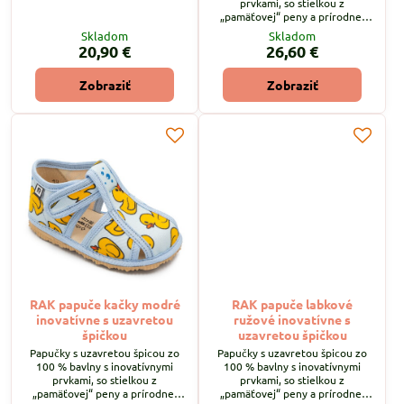
prvkami, so stielkou z
„pamäťovej“ peny a prírodnej
podšívkovej ECO kože
Skladom
Skladom
(chromfree), so zapínaním na
20,90 €
26,60 €
"suchý zips ".
Zobraziť
Zobraziť
RAK papuče kačky modré
RAK papuče labkové
inovatívne s uzavretou
ružové inovatívne s
špičkou
uzavretou špičkou
Papučky s uzavretou špicou zo
Papučky s uzavretou špicou zo
100 % bavlny s inovatívnymi
100 % bavlny s inovatívnymi
prvkami, so stielkou z
prvkami, so stielkou z
„pamäťovej“ peny a prírodnej
„pamäťovej“ peny a prírodnej