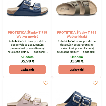
PROTETIKA Šľapky T 918
PROTETIKA Šľapky T 918
Walker modré
Walker khaki
Rehabilitačná obuv pre deti a
Rehabilitačná obuv pre deti a
dospelých so zdravotnými
dospelých so zdravotnými
prvkami má preventívne aj
prvkami má preventívne aj
relaxačné účinky — podporuje
relaxačné účinky — podporuje
správne držanie nôh a poskytuje
správne držanie nôh a poskytuje
Skladom
Skladom
úľavu po celodennej záťaži.
úľavu po celodennej záťaži.
35,90 €
35,90 €
Zobraziť
Zobraziť