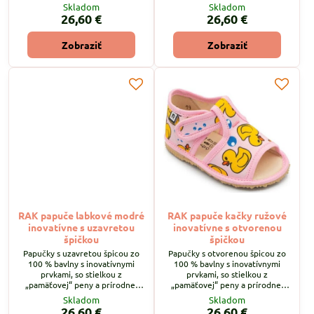
podšívkovej ECO kože
podšívkovej ECO kože
Skladom
Skladom
(chromfree), so zapínaním na
(chromfree), so zapínaním na
26,60 €
26,60 €
"suchý zips ".
"suchý zips ".
Zobraziť
Zobraziť
RAK papuče labkové modré
RAK papuče kačky ružové
inovatívne s uzavretou
inovatívne s otvorenou
špičkou
špičkou
Papučky s uzavretou špicou zo
Papučky s otvorenou špicou zo
100 % bavlny s inovatívnymi
100 % bavlny s inovatívnymi
prvkami, so stielkou z
prvkami, so stielkou z
„pamäťovej“ peny a prírodnej
„pamäťovej“ peny a prírodnej
podšívkovej ECO kože
podšívkovej ECO kože
Skladom
Skladom
(chromfree), so zapínaním na
(chromfree), so zapínaním na
26,60 €
26,60 €