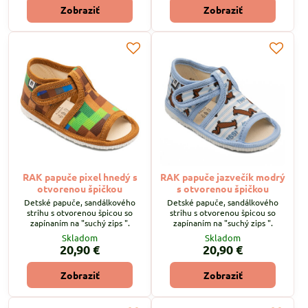
Zobraziť
Zobraziť
RAK papuče pixel hnedý s
RAK papuče jazvečík modrý
otvorenou špičkou
s otvorenou špičkou
Detské papuče, sandálkového
Detské papuče, sandálkového
strihu s otvorenou špicou so
strihu s otvorenou špicou so
zapínaním na "suchý zips ".
zapínaním na "suchý zips ".
Skladom
Skladom
20,90 €
20,90 €
Zobraziť
Zobraziť