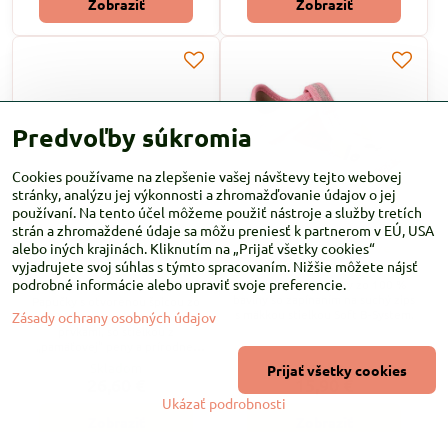
Zobraziť
Zobraziť
Predvoľby súkromia
Cookies používame na zlepšenie vašej návštevy tejto webovej
stránky, analýzu jej výkonnosti a zhromažďovanie údajov o jej
používaní. Na tento účel môžeme použiť nástroje a služby tretích
strán a zhromaždené údaje sa môžu preniesť k partnerom v EÚ, USA
RAK papuče cyklamenové
BEFADO sandálkové
alebo iných krajinách. Kliknutím na „Prijať všetky cookies“
inovatívne s otvorenou
plátenky Ružový medveď
vyjadrujete svoj súhlas s týmto spracovaním. Nižšie môžete nájsť
špičkou
podrobné informácie alebo upraviť svoje preferencie.
Sandálkové plátenky zo 100 %
bavlny so zapínaním na suchý zips
Papučky s otvorenou špicou zo
s mäkkou stielkou Soft B-System.
Zásady ochrany osobných údajov
100 % bavlny s inovatívnymi
prvkami, so stielkou z
„pamäťovej“ peny a prírodnej
podšívkovej ECO kože
Skladom
Skladom
Prijať všetky cookies
(chromfree), so zapínaním na
26,60 €
15,90 €
"suchý zips ".
Ukázať podrobnosti
Zobraziť
Zobraziť