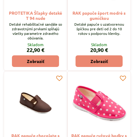
PROTETIKA Šľapky detské
RAK papuče šport modré s
T 94 nude
gumičkou
Detské rehabilitačné sandále so
Detské papuče s uzatvorenou
zdravotnými prvkami spĺňajú
špičkou pre deti od 2 do 10
všetky parametre zdravého
rokov s podporou klenby.
obúvania.
Skladom
Skladom
22,90 €
20,90 €
Zobraziť
Zobraziť
RAK papuče chocolate s
RAK papuče ružové bodky s