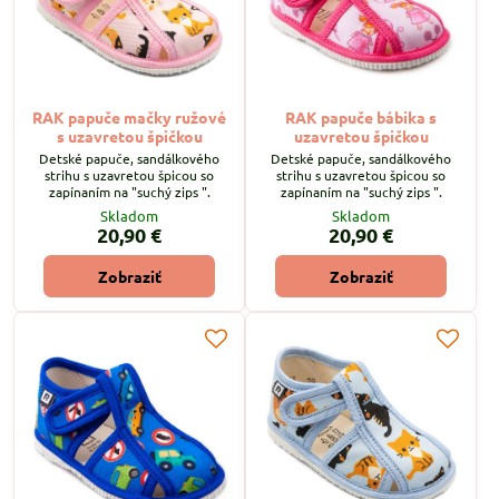
RAK papuče mačky ružové
RAK papuče bábika s
s uzavretou špičkou
uzavretou špičkou
Detské papuče, sandálkového
Detské papuče, sandálkového
strihu s uzavretou špicou so
strihu s uzavretou špicou so
zapínaním na "suchý zips ".
zapínaním na "suchý zips ".
Skladom
Skladom
20,90 €
20,90 €
Zobraziť
Zobraziť