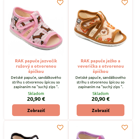
RAK papuče jazvečík
RAK papuče ježko a
ružový s otvorenou
veverička s otvorenou
špičkou
špičkou
Detské papuče, sandálkového
Detské papuče, sandálkového
strihu s otvorenou špicou so
strihu s otvorenou špicou so
zapínaním na "suchý zips ".
zapínaním na "suchý zips ".
Skladom
Skladom
20,90 €
20,90 €
Zobraziť
Zobraziť