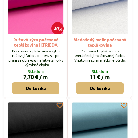
30%
Ružová sýta počesaná
Bledošedý melír počesaná
teplákovina II.TRIEDA
teplákovina
Počesaná teplákovina v sýtej
Počesaná teplákovina v
ružovej farbe. II.TRIEDA - po
svetlošedej melírovanej farbe.
praní sa objavujú na látke žmolky
Vnútorná strana látky je bledá.
- výrobná chyba
Skladom
Skladom
7,70 €
/ m
11 €
/ m
Do košíka
Do košíka