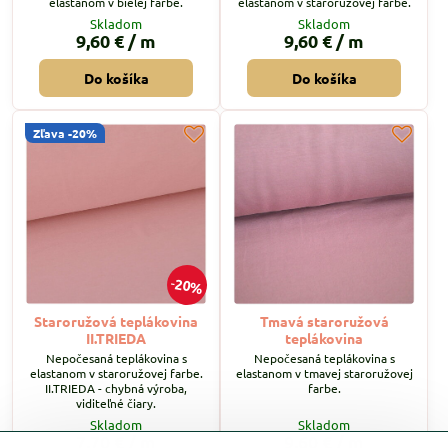
elastanom v bielej farbe.
elastanom v staroružovej farbe.
Skladom
Skladom
9,60 €
/ m
9,60 €
/ m
Do košíka
Do košíka
Zľava -20%
20%
Staroružová teplákovina
Tmavá staroružová
II.TRIEDA
teplákovina
Nepočesaná teplákovina s
Nepočesaná teplákovina s
elastanom v staroružovej farbe.
elastanom v tmavej staroružovej
II.TRIEDA - chybná výroba,
farbe.
viditeľné čiary.
Skladom
Skladom
7,70 €
/ m
9,60 €
/ m