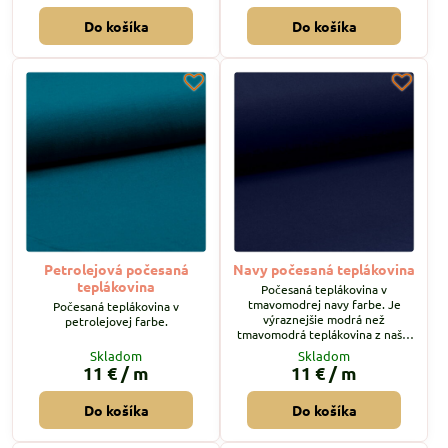
Do košíka
Do košíka
Petrolejová počesaná
Navy počesaná teplákovina
teplákovina
Počesaná teplákovina v
tmavomodrej navy farbe. Je
Počesaná teplákovina v
výraznejšie modrá než
petrolejovej farbe.
tmavomodrá teplákovina z našej
ponuky.
Skladom
Skladom
11 €
/ m
11 €
/ m
Do košíka
Do košíka