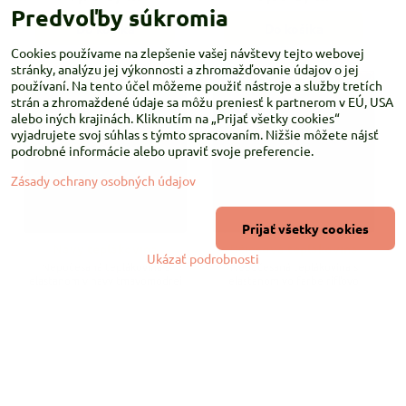
Predvoľby súkromia
Do košíka
Do košíka
Cookies používame na zlepšenie vašej návštevy tejto webovej
stránky, analýzu jej výkonnosti a zhromažďovanie údajov o jej
NOVINKA
používaní. Na tento účel môžeme použiť nástroje a služby tretích
strán a zhromaždené údaje sa môžu preniesť k partnerom v EÚ, USA
alebo iných krajinách. Kliknutím na „Prijať všetky cookies“
vyjadrujete svoj súhlas s týmto spracovaním. Nižšie môžete nájsť
podrobné informácie alebo upraviť svoje preferencie.
Zásady ochrany osobných údajov
Prijať všetky cookies
Navy teplákovina
Džínsová teplákovina
Ukázať podrobnosti
Nepočesaná teplákovina s
Nepočesaná teplákovina s
elastanom v navy tmavomodrej
elastanom vo farbe rifľovo
farbe. Je výraznejšie modrá než
modrej.
tmavomodrá teplákovina z našej
ponuky.
Skladom
Skladom
9,60 €
/ m
9,60 €
/ m
Do košíka
Do košíka