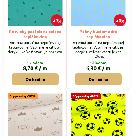
30%
50%
Kotvičky pastelová zelená
Palmy bledomodrá
teplákovina
teplákovina
Farebná potlač na nepočesanej
Farebná potlač na nepočesanej
teplákovine. Vzor nie je cítiť pri
teplákovine. Vzor nie je cítiť pri
dotyku. Veľkosť vzoru je cca 1cm.
dotyku. Veľkosť vzoru je cca
1,5cm.
Skladom
Skladom
8,70 €
/ m
6,30 €
/ m
Do košíka
Do košíka
Výpredaj -30%
Výpredaj -50%