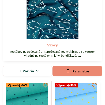
Vzory
Teplákoviny počesané aj nepočesané rôznych hrúbok a vzorov,
vhodné na tepláky, mikiny, bundičky, šaty.
Pozícia
Parametre
Výpredaj -30%
Výpredaj -50%