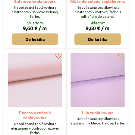
Šalviová teplákovina
Mäta do zelena teplákovina
Nepočesaná teplákovina s
Nepočesaná teplákovina s
elastanom v šalviovo zelenej
elastanom v mätovej farbe s
farbe.
odtieňom do zelena.
Skladom
Skladom
9,60 €
/ m
9,60 €
/ m
Do košíka
Do košíka
Púdrovo ružová
Lila teplákovina
teplákovina
Nepočesaná teplákovina s
elastanom v bledej fialovej farbe.
Nepočesaná teplákovina s
elastanom v púdrovo ružovej
farbe.