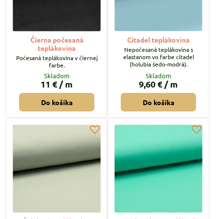
Čierna počesaná
Citadel teplákovina
teplákovina
Nepočesaná teplákovina s
elastanom vo farbe citadel
Počesaná teplákovina v čiernej
(holubia šedo-modrá).
farbe.
Skladom
Skladom
11 €
/ m
9,60 €
/ m
Do košíka
Do košíka