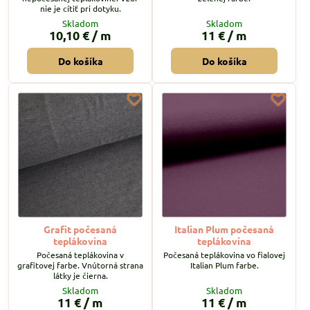
nie je cítiť pri dotyku.
Skladom
Skladom
10,10 €
/ m
11 €
/ m
Do košíka
Do košíka
Grafit počesaná
Italian Plum počesaná
teplákovina
teplákovina
Počesaná teplákovina v
Počesaná teplákovina vo fialovej
grafitovej farbe. Vnútorná strana
Italian Plum farbe.
látky je čierna.
Skladom
Skladom
11 €
/ m
11 €
/ m