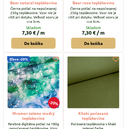
Bear natural teplákovina
Bear rose teplákovina
Čierna potlač na nepočesanej
Čierna potlač na nepočesanej
250g teplákovine. Vzor nie je
250g teplákovine. Vzor nie je
cítiť pri dotyku. Veľkosť vzoru je
cítiť pri dotyku. Veľkosť vzoru je
cca 3cm.
cca 3cm.
Skladom
Skladom
7,30 €
/ m
7,30 €
/ m
Do košíka
Do košíka
Zľava -20%
20%
Mramor zeleno modrý
Khaki počesaná
teplákovina
teplákovina
Farebná digitálna potlač na 180g
Počesaná teplákovina v khaki
nepočesanej teplákovine. Vzor
zelenej farbe.