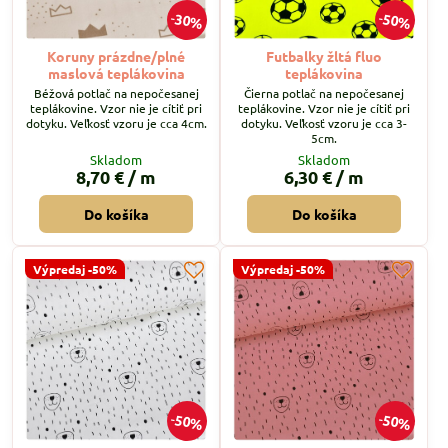
30%
50%
Koruny prázdne/plné
Futbalky žltá fluo
maslová teplákovina
teplákovina
Béžová potlač na nepočesanej
Čierna potlač na nepočesanej
teplákovine. Vzor nie je cítiť pri
teplákovine. Vzor nie je cítiť pri
dotyku. Veľkosť vzoru je cca 4cm.
dotyku. Veľkosť vzoru je cca 3-
5cm.
Skladom
Skladom
8,70 €
/ m
6,30 €
/ m
Do košíka
Do košíka
Výpredaj -50%
Výpredaj -50%
50%
50%