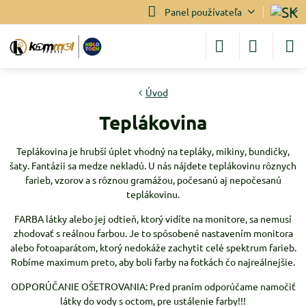
Panel používateľa
Úvod
Teplákovina
Teplákovina je hrubší úplet vhodný na tepláky, mikiny, bundičky,
šaty. Fantázii sa medze nekladú. U nás nájdete teplákovinu rôznych
farieb, vzorov a s rôznou gramážou, počesanú aj nepočesanú
teplákovinu.
FARBA látky alebo jej odtieň, ktorý vidíte na monitore, sa nemusí
zhodovať s reálnou farbou. Je to spôsobené nastavením monitora
alebo fotoaparátom, ktorý nedokáže zachytit celé spektrum farieb.
Robíme maximum preto, aby boli farby na fotkách čo najreálnejšie.
ODPORÚČANIE OŠETROVANIA: Pred praním odporúčame namočiť
látky do vody s octom, pre ustálenie farby!!!