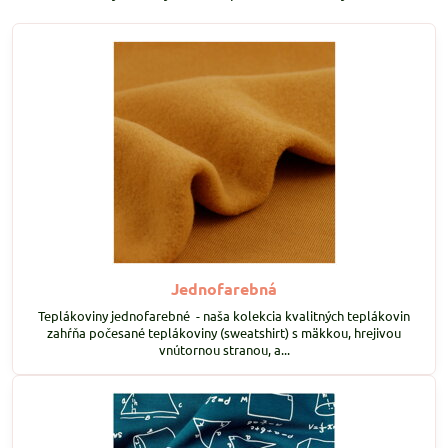
Jednofarebná
Teplákoviny jednofarebné - naša kolekcia kvalitných teplákovin
zahŕňa počesané teplákoviny (sweatshirt) s mäkkou, hrejivou
vnútornou stranou, a...