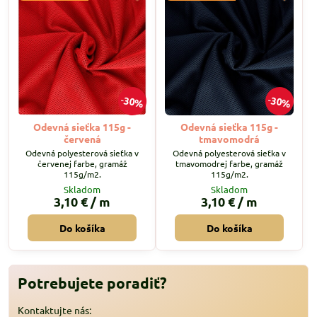
30%
30%
Odevná sieťka 115g -
Odevná sieťka 115g -
červená
tmavomodrá
Odevná polyesterová sieťka v
Odevná polyesterová sieťka v
červenej farbe, gramáž
tmavomodrej farbe, gramáž
115g/m2.
115g/m2.
Skladom
Skladom
3,10 €
/ m
3,10 €
/ m
Do košíka
Do košíka
Potrebujete poradiť?
Kontaktujte nás: