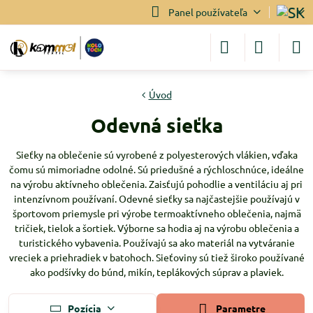
Panel používateľa
Úvod
Odevná sieťka
Sieťky na oblečenie sú vyrobené z polyesterových vlákien, vďaka
čomu sú mimoriadne odolné. Sú priedušné a rýchloschnúce, ideálne
na výrobu aktívneho oblečenia. Zaisťujú pohodlie a ventiláciu aj pri
intenzívnom používaní. Odevné sieťky sa najčastejšie používajú v
športovom priemysle pri výrobe termoaktívneho oblečenia, najmä
tričiek, tielok a šortiek. Výborne sa hodia aj na výrobu oblečenia a
turistického vybavenia. Používajú sa ako materiál na vytváranie
vreciek a priehradiek v batohoch. Sieťoviny sú tiež široko používané
ako podšívky do búnd, mikín, teplákových súprav a plaviek.
Pozícia
Parametre