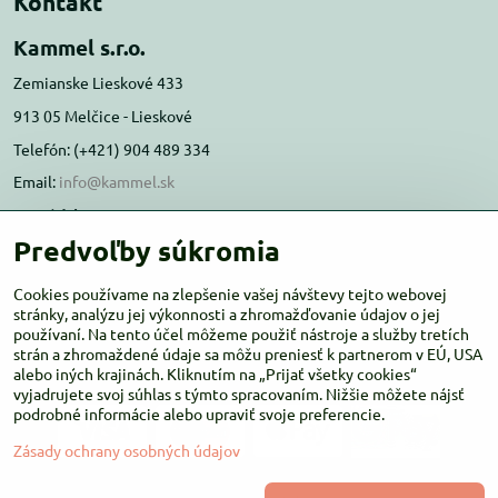
Kontakt
Kammel s.r.o.
Zemianske Lieskové 433
913 05 Melčice - Lieskové
Telefón: (+421) 904 489 334
Email:
info@kammel.sk
Prevádzka:
Predvoľby súkromia
Administratívna budova PD Melčice
Melčice - Lieskové 129, 91305
Cookies používame na zlepšenie vašej návštevy tejto webovej
stránky, analýzu jej výkonnosti a zhromažďovanie údajov o jej
Otváracie hodiny:
PO-ŠT 8:00 - 16:00
používaní. Na tento účel môžeme použiť nástroje a služby tretích
PIA-NE Zatvorené
strán a zhromaždené údaje sa môžu preniesť k partnerom v EÚ, USA
alebo iných krajinách. Kliknutím na „Prijať všetky cookies“
vyjadrujete svoj súhlas s týmto spracovaním. Nižšie môžete nájsť
podrobné informácie alebo upraviť svoje preferencie.
Zásady ochrany osobných údajov