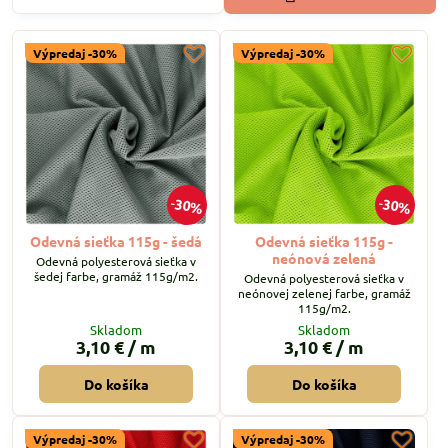
Výpredaj -30%
Výpredaj -30%
30%
30%
Odevná sieťka 115g - šedá
Odevná sieťka 115g -
neónová zelená
Odevná polyesterová sieťka v
šedej farbe, gramáž 115g/m2.
Odevná polyesterová sieťka v
neónovej zelenej farbe, gramáž
115g/m2.
Skladom
Skladom
3,10 €
/ m
3,10 €
/ m
Do košíka
Do košíka
Výpredaj -30%
Výpredaj -30%