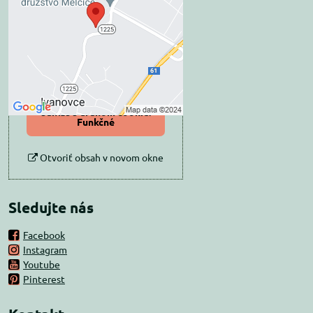
súkromia
Prajete si načítať externý obsah?
Povoliť tentokrát
Povoliť a zapamätať -
súhlas s druhom cookie:
Funkčné
Otvoriť obsah v novom okne
Sledujte nás
Facebook
Instagram
Youtube
Pinterest