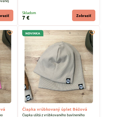
ovanej
Skladom
raziť
Zobraziť
7 €
NOVINKA
ová
Čiapka vrúbkovaný úplet Béžová
ho
Čiapka ušitá z vrúbkovaného bavlneného