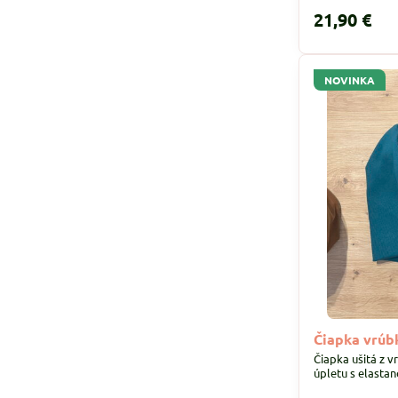
21,90 €
NOVINKA
Čiapka vrúb
Čiapka ušitá z 
úpletu s elasta