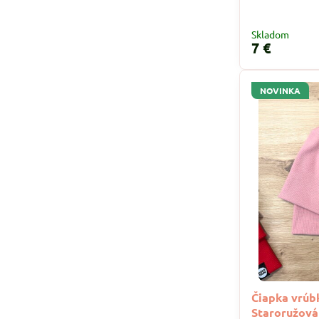
Skladom
7 €
NOVINKA
Čiapka vrúb
Staroružová