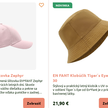
NOVINKA
tovka Zephyr
EN FANT Klobúčik Tiger´s Ey
30
nená šiltovka EN*FANT Zephyr
rúcich letných dní. Skvele
Štýlový a praktický letný klobúk s UV 
 vášho dieťatka a pekne sa
v odtieni Tiger´s Eye od En*Fant je z pr
ičke vďaka gumičke v zadnej
bavlnenej látky.
21,90 €
Zobraziť
Zob