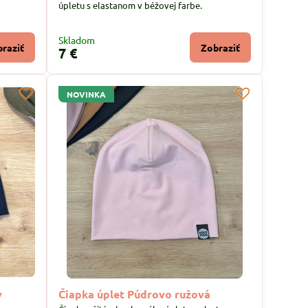
úpletu s elastanom v béžovej farbe.
Skladom
raziť
Zobraziť
7 €
NOVINKA
y
Čiapka úplet Púdrovo ružová