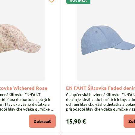
NOVINKA
tovka Withered Rose
EN FANT Šiltovka Faded deni
lnená šiltovka EN*FANT
Chlapčenská bavlnená šiltovka EN*FA
e ideálna do horúcich letných
denim je ideálna do horúcich letných dn
áni hlavičku vášho dieťatka a
ochráni hlavičku vášho dieťatka a pekn
sobí hlavičke vďaka gumičke v
prispôsobí hlavičke vďaka gumičke v z
časti.
15,90 €
Zobraziť
Zob