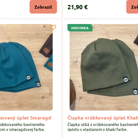
21,90 €
Zobraziť
Zob
NOVINKA
kovaný úplet Smaragd
Čiapka vrúbkovaný úplet Khak
vrúbkovaného bavlneného
Čiapka ušitá z vrúbkovaného bavlnené
nom v smaragdovej farbe.
úpletu s elastanom v khaki farbe.