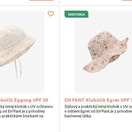
NOVINKA
búčik Eggnog UPF 30
EN FANT Klobúčik Egret UPF 
ický letný klobúk s UV ochranou
Štýlový a praktický letný klobúk s UV 
 od En*Fant je z prírodnej
v odtieni Egret od En*Fant je z prírodne
s praktickými šnúrkami na
bavlnenej látky.