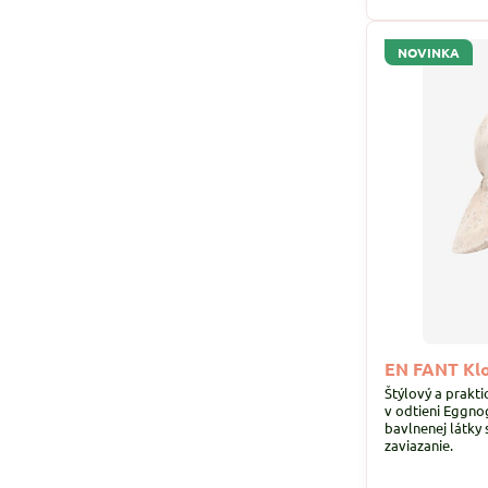
NOVINKA
EN FANT Klo
Štýlový a prakt
v odtieni Eggnog
bavlnenej látky 
zaviazanie.