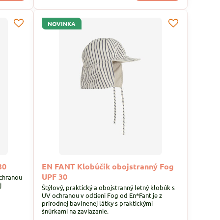
NOVINKA
30
EN FANT Klobúčik obojstranný Fog
UPF 30
ochranou
j
Štýlový, praktický a obojstranný letný klobúk s
UV ochranou v odtieni Fog od En*Fant je z
prírodnej bavlnenej látky s praktickými
šnúrkami na zaviazanie.