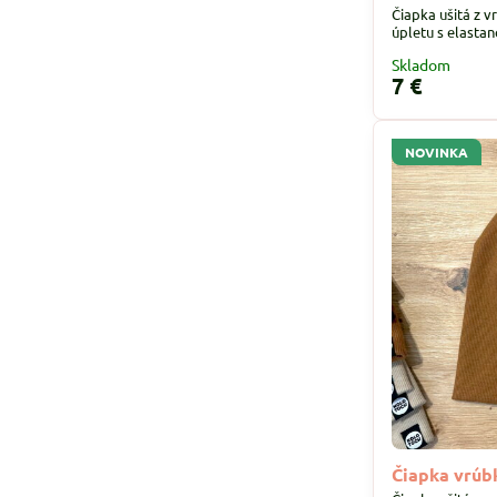
Čiapka ušitá z 
úpletu s elastan
Skladom
7 €
NOVINKA
Čiapka vrúb