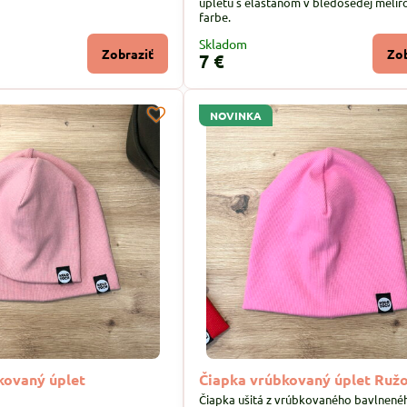
úpletu s elastanom v bledošedej melír
farbe.
Skladom
Zobraziť
Zob
7 €
NOVINKA
kovaný úplet
Čiapka vrúbkovaný úplet Ruž
Čiapka ušitá z vrúbkovaného bavlnené