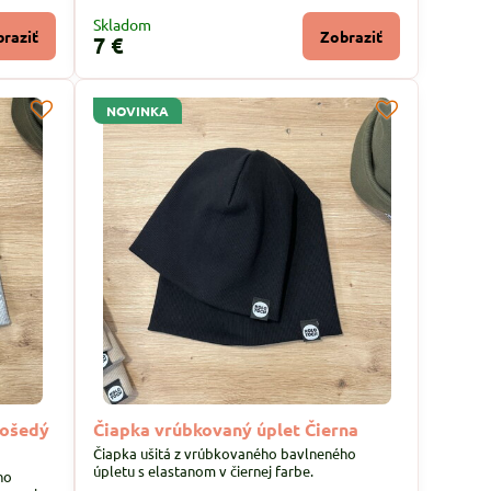
Skladom
raziť
Zobraziť
7 €
NOVINKA
došedý
Čiapka vrúbkovaný úplet Čierna
Čiapka ušitá z vrúbkovaného bavlneného
úpletu s elastanom v čiernej farbe.
ho