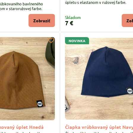
úpletu s elastanom v ružovej farbe.
vrúbkovaného bavlneného
om v staroružovej farbe.
Skladom
Zobraziť
Zob
7 €
NOVINKA
kovaný úplet Hnedá
Čiapka vrúbkovaný úplet Nav