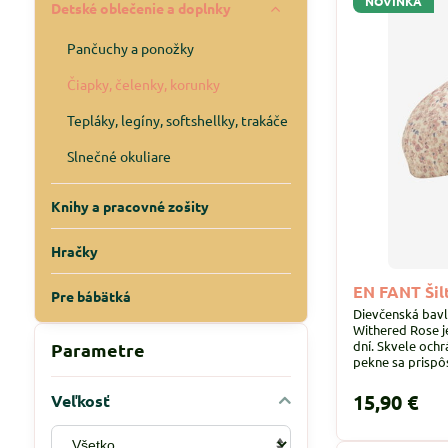
NOVINKA
Detské oblečenie a doplnky
Pančuchy a ponožky
Čiapky, čelenky, korunky
Tepláky, legíny, softshellky, trakáče
Slnečné okuliare
Knihy a pracovné zošity
Hračky
EN FANT Šil
Pre bábätká
Dievčenská bav
Withered Rose j
dní. Skvele ochr
Parametre
pekne sa prispô
zadnej časti.
15,90 €
Veľkosť