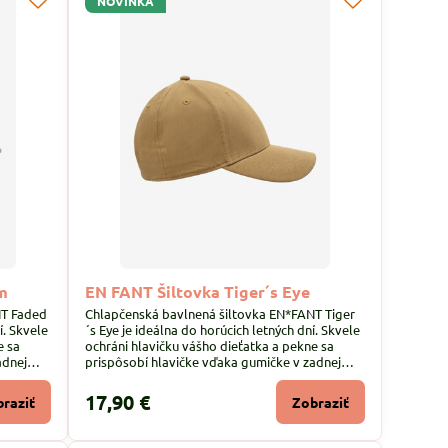
NOVINKA
m
EN FANT Šiltovka Tiger´s Eye
NT Faded
Chlapčenská bavlnená šiltovka EN*FANT Tiger
í. Skvele
´s Eye je ideálna do horúcich letných dní. Skvele
e sa
ochráni hlavičku vášho dieťatka a pekne sa
adnej
prispôsobí hlavičke vďaka gumičke v zadnej
časti.
17,90 €
raziť
Zobraziť