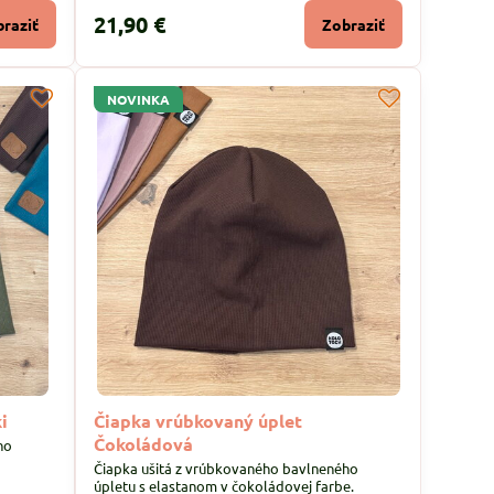
21,90 €
raziť
Zobraziť
NOVINKA
i
Čiapka vrúbkovaný úplet
Čokoládová
ho
Čiapka ušitá z vrúbkovaného bavlneného
úpletu s elastanom v čokoládovej farbe.