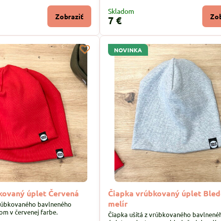
Skladom
Zobraziť
Zob
7 €
NOVINKA
kovaný úplet Červená
Čiapka vrúbkovaný úplet Ble
melír
vrúbkovaného bavlneného
om v červenej farbe.
Čiapka ušitá z vrúbkovaného bavlnené