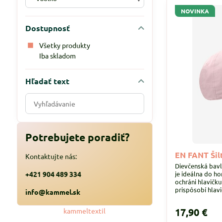
NOVINKA
Dostupnosť
Všetky produkty
Iba skladom
Hľadať text
Prehľadať
výsledky
filtra
fulltextom
Potrebujete poradiť?
EN FANT Šil
Kontaktujte nás:
Dievčenská bavl
+421 904 489 334
je ideálna do ho
ochráni hlavičku
prispôsobí hlav
info@kammel.sk
časti.
17,90 €
kammeltextil