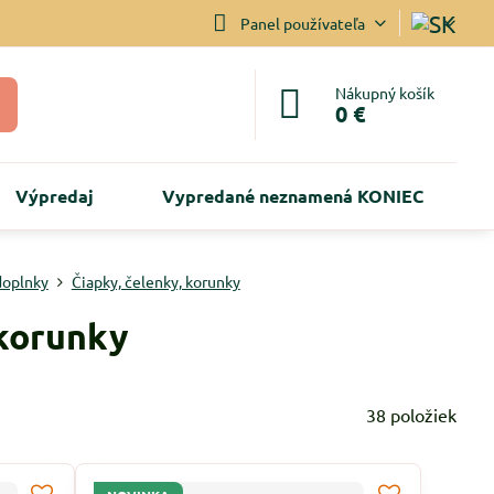
Panel používateľa
Nákupný košík
0 €
Výpredaj
Vypredané neznamená KONIEC
doplnky
Čiapky, čelenky, korunky
 korunky
38
položiek