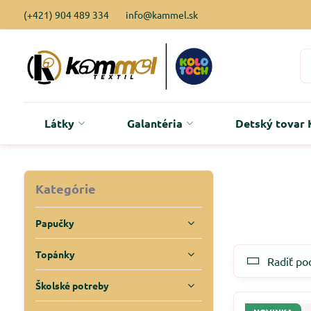
(+421) 904 489 334
info@kammel.sk
Látky
Galantéria
Detský tova
Kategórie
Papučky
Topánky
Radiť po
Školské potreby