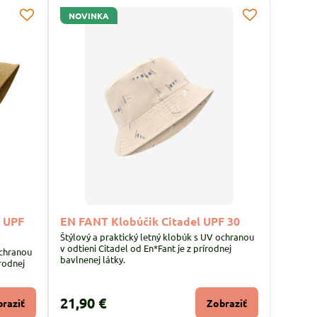
NOVINKA
e UPF
EN FANT Klobúčik Citadel UPF 30
Štýlový a praktický letný klobúk s UV ochranou
v odtieni Citadel od En*Fant je z prírodnej
ochranou
bavlnenej látky.
írodnej
21,90 €
raziť
Zobraziť