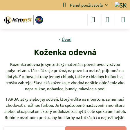
Panel používateľa
Úvod
Koženka odevná
Koženka odevná je syntetický materiál s povrchovou vrstvou
polyuretánu. Táto látka je pružná, na povrchu matná, príjemná na
dotyk. Z rubovej strany jemný chĺpok, takže v chladných dňoch aj
trošku zahreje. Elastická koženka je vhodná na šitie oblečenia ako
napr. sukne, nohavice, bundy, rukavice a pod.
FARBA látky alebo jej odtieň, ktorý vidíte na monitore, sa nemusí
zhodovať s reálnou farbou. Je to spôsobené nastavením monitora
alebo fotoaparátom, ktorý nedokáže zachytit celé spektrum farieb.
Robíme maximum preto, aby boli farby na fotkách čo najreálnejšie.