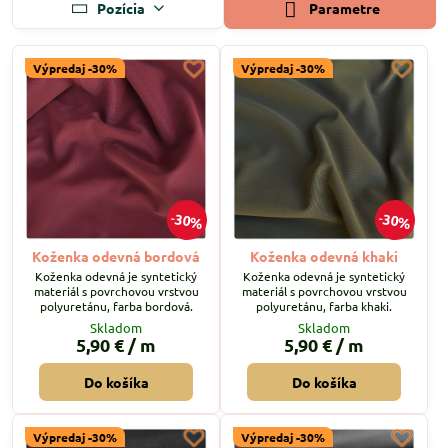
Pozícia
Parametre
Výpredaj -30%
Výpredaj -30%
30%
30%
Koženka odevná bordová
Koženka odevná khaki
Koženka odevná je syntetický
Koženka odevná je syntetický
materiál s povrchovou vrstvou
materiál s povrchovou vrstvou
polyuretánu, farba bordová.
polyuretánu, farba khaki.
Skladom
Skladom
5,90 €
/ m
5,90 €
/ m
Do košíka
Do košíka
Výpredaj -30%
Výpredaj -30%