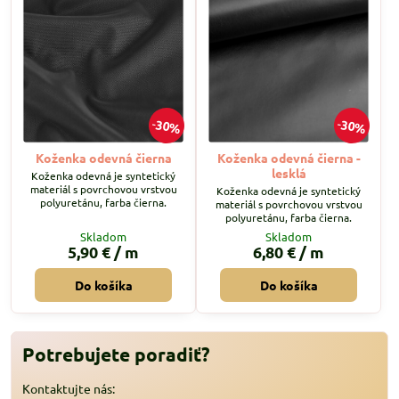
30%
30%
Koženka odevná čierna
Koženka odevná čierna -
lesklá
Koženka odevná je syntetický
materiál s povrchovou vrstvou
Koženka odevná je syntetický
polyuretánu, farba čierna.
materiál s povrchovou vrstvou
polyuretánu, farba čierna.
Skladom
Skladom
5,90 €
/ m
6,80 €
/ m
Do košíka
Do košíka
Potrebujete poradiť?
Kontaktujte nás: