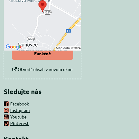
súkromia
Prajete si načítať externý obsah?
Povoliť tentokrát
Povoliť a zapamätať -
súhlas s druhom cookie:
Funkčné
Otvoriť obsah v novom okne
Sledujte nás
Facebook
Instagram
Youtube
Pinterest
Kontakt