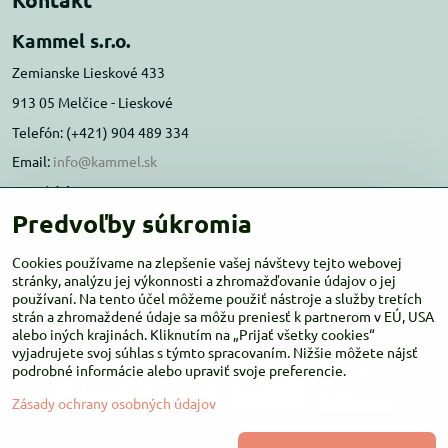
Kammel s.r.o.
Zemianske Lieskové 433
913 05 Melčice - Lieskové
Telefón: (+421) 904 489 334
Email:
info@kammel.sk
Prevádzka:
Predvoľby súkromia
Administratívna budova PD Melčice
Melčice - Lieskové 129, 91305
Cookies používame na zlepšenie vašej návštevy tejto webovej
stránky, analýzu jej výkonnosti a zhromažďovanie údajov o jej
Otváracie hodiny:
PO-ŠT 8:00 - 16:00
používaní. Na tento účel môžeme použiť nástroje a služby tretích
PIA-NE Zatvorené
strán a zhromaždené údaje sa môžu preniesť k partnerom v EÚ, USA
alebo iných krajinách. Kliknutím na „Prijať všetky cookies“
vyjadrujete svoj súhlas s týmto spracovaním. Nižšie môžete nájsť
podrobné informácie alebo upraviť svoje preferencie.
Zásady ochrany osobných údajov