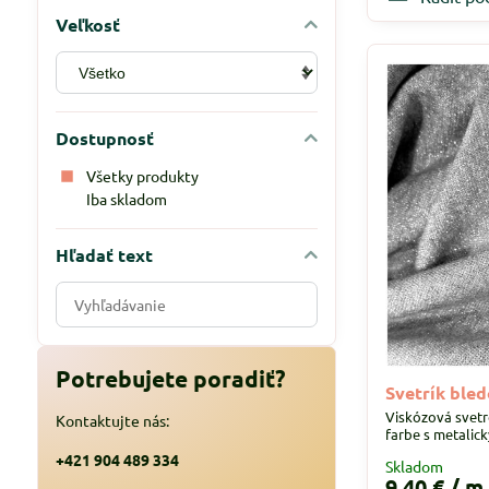
Veľkosť
Dostupnosť
Všetky produkty
Iba skladom
Hľadať text
Prehľadať
výsledky
filtra
fulltextom
Potrebujete poradiť?
Svetrík ble
Viskózová svetr
Kontaktujte nás:
farbe s metalic
+421 904 489 334
Skladom
9,40 €
/ m