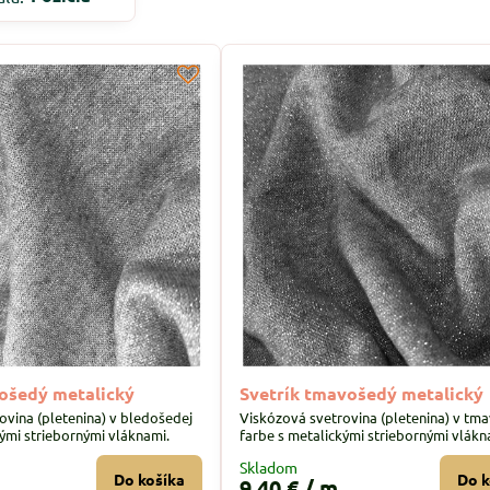
došedý metalický
Svetrík tmavošedý metalický
ovina (pletenina) v bledošedej
Viskózová svetrovina (pletenina) v tm
kými striebornými vláknami.
farbe s metalickými striebornými vlákn
Skladom
Do košíka
Do k
9,40 €
/ m