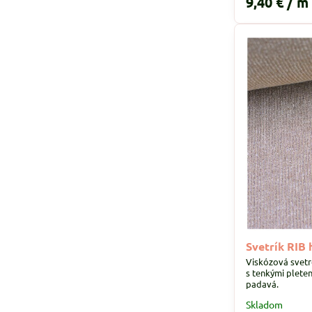
9,40 €
/ m
Svetrík RIB
Viskózová svetr
s tenkými plete
padavá.
Skladom