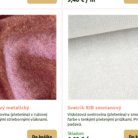
ový metalický
Svetrík RIB smotanový
vina (pletenina) v ružovej
Viskózová svetrovina (pletenina) v sm
kými striebornými vláknami.
farbe s tenkými pletenými prúžkami. Pr
padavá.
Skladom
Do košíka
Do k