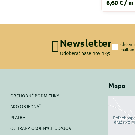
6,60 €
/ m
Newsletter
Chcem s
mailom
Odoberať naše novinky:
Mapa
OBCHODNÉ PODMIENKY
AKO OBJEDNAŤ
Exte
PLATBA
blok
OCHRANA OSOBNÝCH ÚDAJOV