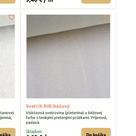
Svetrík RIB béžový
otanovej
Viskózová svetrovina (pletenina) v béžovej
íjemná,
farbe s tenkými pletenými prúžkami. Príjemná,
padavá.
Skladom
ošíka
Do košíka