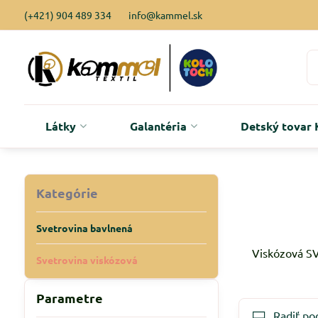
(+421) 904 489 334
info@kammel.sk
Látky
Galantéria
Detský tova
Kategórie
Svetrovina bavlnená
Viskózová SV
Svetrovina viskózová
Parametre
Radiť po