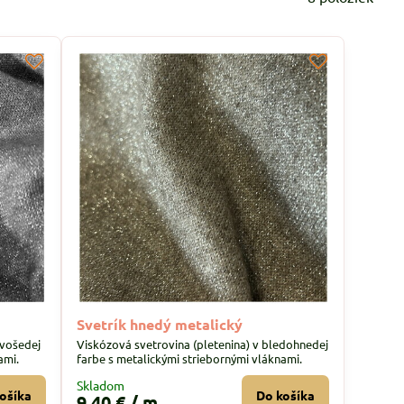
Svetrík hnedý metalický
avošedej
Viskózová svetrovina (pletenina) v bledohnedej
ami.
farbe s metalickými striebornými vláknami.
Skladom
ošíka
Do košíka
9,40 €
/ m