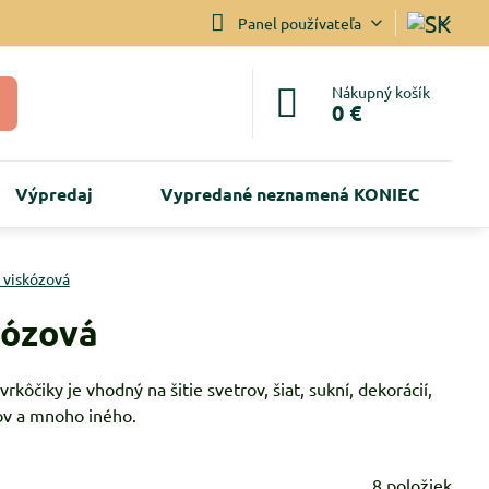
Panel používateľa
Nákupný košík
0 €
Výpredaj
Vypredané neznamená KONIEC
 viskózová
kózová
iky je vhodný na šitie svetrov, šiat, sukní, dekorácií,
kov a mnoho iného.
8
položiek