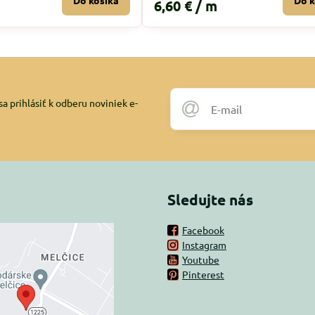
Do košíka
Do k
6,60 €
/ m
a prihlásiť k odberu noviniek e-
Sledujte nás
Facebook
Instagram
rný obsah je
Youtube
Pinterest
ovaný Voľbami
súkromia