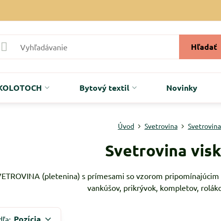
Hľadať
r KOLOTOCH
Bytový textil
Novinky
Úvod
Svetrovina
Svetrovina
Svetrovina vis
ETROVINA (pletenina) s prímesami so vzorom pripomínajúcim vrkôč
vankúšov, prikrývok, kompletov, rolá
Pozícia
dľa: