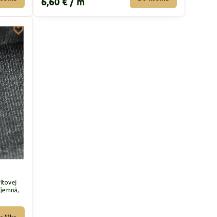
6,60 €
/ m
itovej
íjemná,