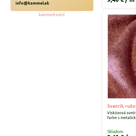
info@kammel.sk
kammeltextil
Svetrík ruž
Viskózová svetro
farbe s metalic
Skladom