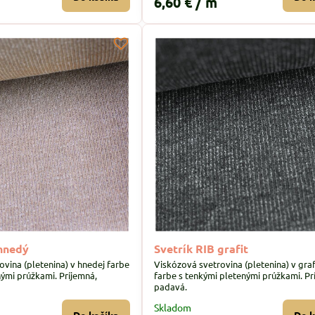
6,60 €
/ m
 hnedý
Svetrík RIB grafit
ovina (pletenina) v hnedej farbe
Viskózová svetrovina (pletenina) v graf
nými prúžkami. Príjemná,
farbe s tenkými pletenými prúžkami. Pr
padavá.
Skladom