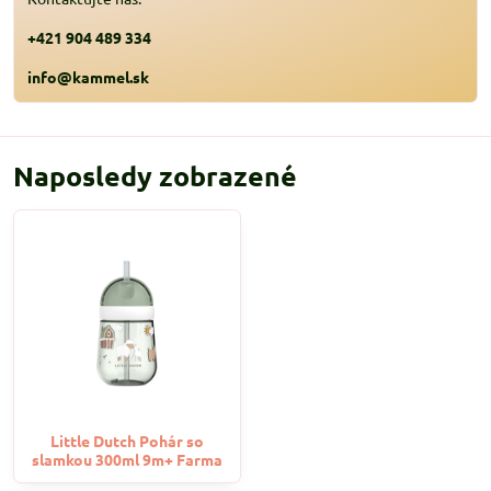
+421 904 489 334
info@kammel.sk
Naposledy zobrazené
Little Dutch Pohár so
slamkou 300ml 9m+ Farma