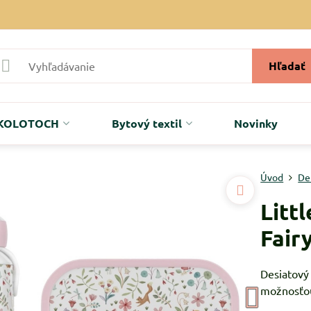
Hľadať
r KOLOTOCH
Bytový textil
Novinky
Úvod
De
Litt
Fair
Desiatový 
možnosťou