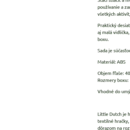
používanie a za
všetkých aktivít
Praktický desia
aj malá vidličk
boxu.
Sada je súčasťo
Materiál: ABS
Objem fľaše: 4
Rozmery boxu: 
Vhodné do umý
Little Dutch je
textilné hračky
dôrazom na rozv