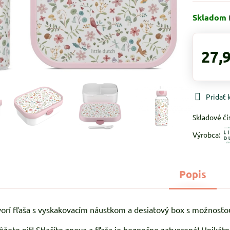
Skladom
27,
Pridať
Skladové čí
Výrobca:
Popis
vorí fľaša s vyskakovacím náustkom a desiatový box s možnosťou
 môžete piť! Stlačíte znova a fľaša je bezpečne zatvorená! Unik