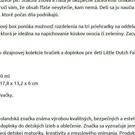
ručí vám, že obsah fľaše nevytečie, kam nemá. Deti sa ju naučia
, ktoré počas dňa podnikajú.
tový box ponúka možnosť rozdelenia na tri priehradky na oddelen
a, ktorá je ideálna na napichovanie kúskov ovocia či zeleniny. 
u dizajnovej kolekcie hračiek a doplnkov pre deti Little Dutch F
00 ml
17,8 x 13,2 x 6 cm
vačky.
 holandská značka známa výrobou kvalitných, bezpečných a esteti
, doplnky do detských izieb a oblečenie. Značka sa vyznačuje 
oj detskej motoriky, kreativity a zmyslového vnímania. Produk