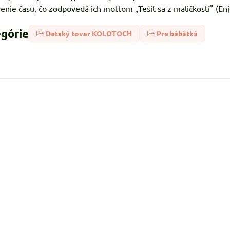
nie času, čo zodpovedá ich mottom „Tešiť sa z maličkostí" (Enjoy
egórie
Detský tovar KOLOTOCH
Pre bábätká