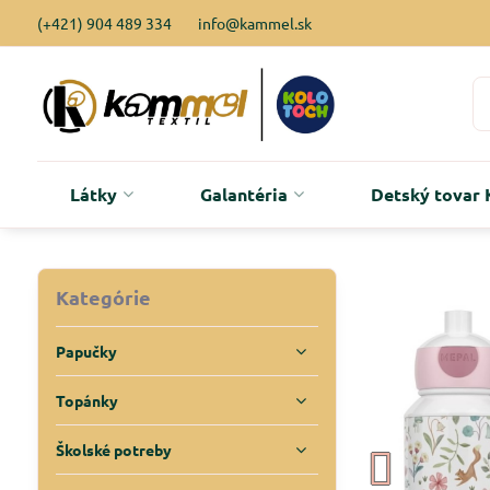
(+421) 904 489 334
info@kammel.sk
Látky
Galantéria
Detský tova
Kategórie
Papučky
Topánky
Školské potreby