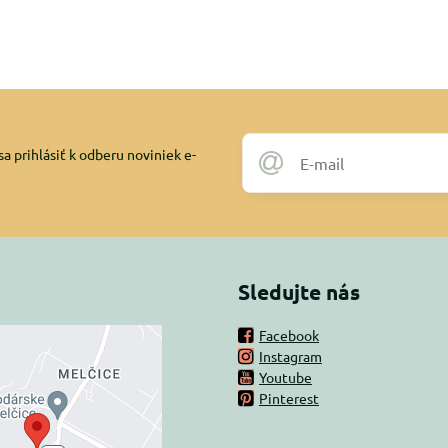
a prihlásiť k odberu noviniek e-
Sledujte nás
Facebook
Instagram
rný obsah je
Youtube
Pinterest
ovaný Voľbami
súkromia