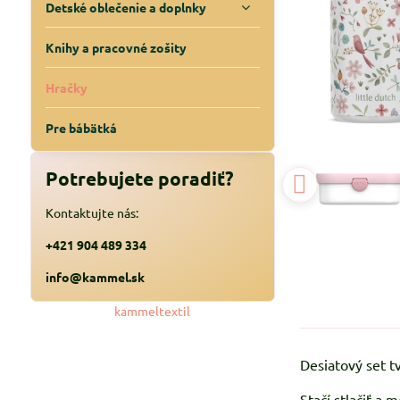
Detské oblečenie a doplnky
Knihy a pracovné zošity
Hračky
Pre bábätká
Potrebujete poradiť?
Kontaktujte nás:
+421 904 489 334
info@kammel.sk
kammeltextil
Desiatový set t
Stačí stlačiť a