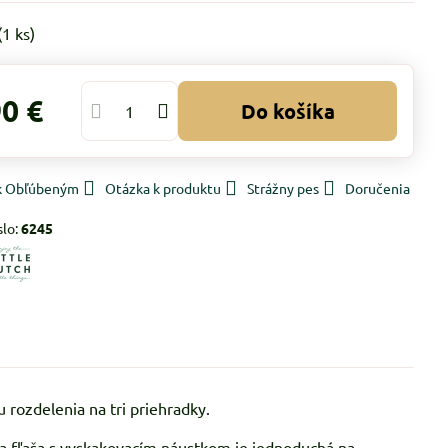
(
1
ks)
90 €
Do košíka
 k Obľúbeným
Otázka k produktu
Strážny pes
Doručenia
slo:
6245
 rozdelenia na tri priehradky.
átna fľaša s vyskakovacím náustkom je jednoduchá na