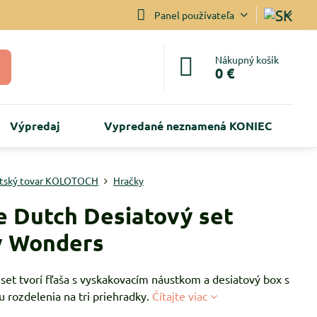
Panel používateľa
Nákupný košík
0 €
Výpredaj
Vypredané neznamená KONIEC
tský tovar KOLOTOCH
Hračky
le Dutch Desiatový set
y Wonders
set tvorí fľaša s vyskakovacím náustkom a desiatový box s
 rozdelenia na tri priehradky.
Čítajte viac