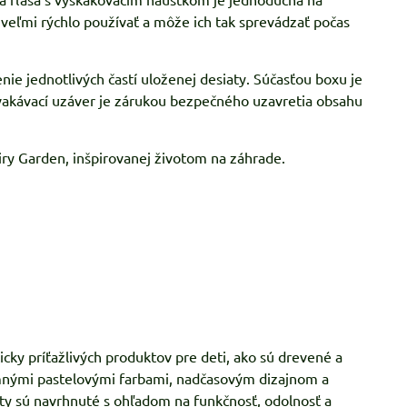
 veľmi rýchlo používať a môže ich tak sprevádzať počas
ie jednotlivých častí uloženej desiaty. Súčasťou boxu je
Zacvakávací uzáver je zárukou bezpečného uzavretia obsahu
airy Garden, inšpirovanej životom na záhrade.
cky príťažlivých produktov pre deti, ako sú drevené a
jemnými pastelovými farbami, nadčasovým dizajnom a
ty sú navrhnuté s ohľadom na funkčnosť, odolnosť a