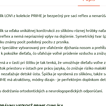
k LOVI z kolekcie PRIME je bezpečný pre sací reflex a nenarúša
k sa vďaka unikátnej konštrukcii zo silikónu rôznej hrúbky nať
í reflex a nemá nepriaznivý vplyv na dojčenie. Symetrický tvar 
ku známy pocit podobný pocitu z prsníka.
e špeciálne vytvarovaný pre uľahčenie dýchania nosom a prehĺtaní
 k pokožke dieťaťa, čo uľahčuje voľné prúdenie vzduchu a znižu
ená a v časti pri štítku je tak tenká, že umožňuje dieťaťu voľne 
ok priestoru v ústach pre prácu jazyka, čo znižuje riziko malokl
, nezaťažuje detské ústa. Špička je vyrobená zo silikónu, takže 
ME má atraktívny, módny dizajn - je perfektným doplnkom detsk
u dodržania ortodontických a neurologopedických odporúčaní.
SPRÁVNU VEľKOSŤ PRIME CUMLÍKA