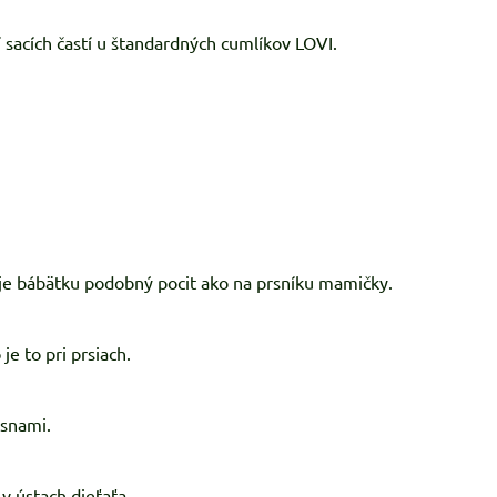
tí sacích častí u štandardných cumlíkov LOVI.
je bábätku podobný pocit ako na prsníku mamičky.
je to pri prsiach.
asnami.
v ústach dieťaťa.