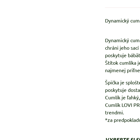
Dynamický cumlí
Dynamický cumlí
chráni jeho sac
poskytuje bábät
Štítok cumlíka j
najmenej priľne
Špička je splošt
poskytuje dostat
Cumlík je ľahký
Cumlík LOVI PRI
trendmi.
*za predpoklad
VYBERTE SI 