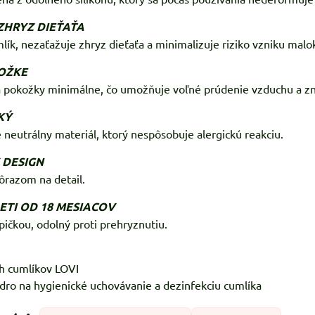
ZHRYZ DIEŤAŤA
lík, nezaťažuje zhryz dieťaťa a minimalizuje riziko vzniku malok
OŽKE
a pokožky minimálne, čo umožňuje voľné prúdenie vzduchu a zn
KÝ
e neutrálny materiál, ktorý nespôsobuje alergickú reakciu.
 DESIGN
dôrazom na detail.
ETI OD 18 MESIACOV
pičkou, odolný proti prehryznutiu.
h cumlíkov LOVI
zdro na hygienické uchovávanie a dezinfekciu cumlíka