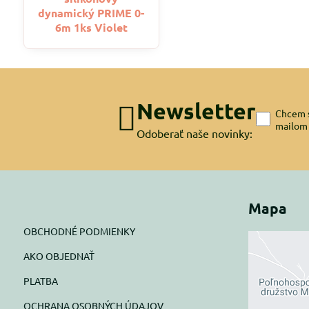
dynamický PRIME 0-
6m 1ks Violet
Newsletter
Chcem s
mailom
Odoberať naše novinky:
Mapa
OBCHODNÉ PODMIENKY
AKO OBJEDNAŤ
Exte
PLATBA
blok
OCHRANA OSOBNÝCH ÚDAJOV