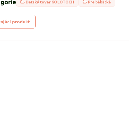
egórie
Detský tovar KOLOTOCH
Pre bábätká
ajúci produkt