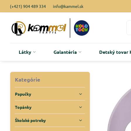
(+421) 904 489 334
info@kammel.sk
Látky
Galantéria
Detský tova
Kategórie
Papučky
Topánky
Školské potreby