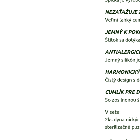
NEZAŤAŽUJE 
Veľmi ľahký cum
JEMNÝ K POK
Štítok sa dotýk
ANTIALERGIC
Jemný silikón j
HARMONICKÝ
Čistý design s 
CUMLÍK PRE D
So zosilnenou š
V sete:
2ks dynamickýc
sterilizačné pu