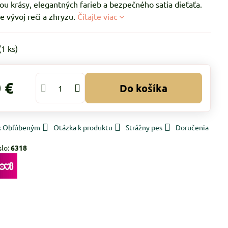
u krásy, elegantných farieb a bezpečného satia dieťaťa.
 vývoj reči a zhryzu.
Čítajte viac
(
1
ks)
 €
Do košíka
 k Obľúbeným
Otázka k produktu
Strážny pes
Doručenia
slo:
6318