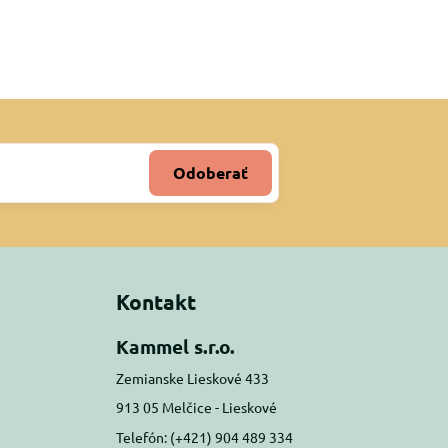
Odoberať
Kontakt
Kammel s.r.o.
Zemianske Lieskové 433
913 05 Melčice - Lieskové
Telefón: (+421) 904 489 334