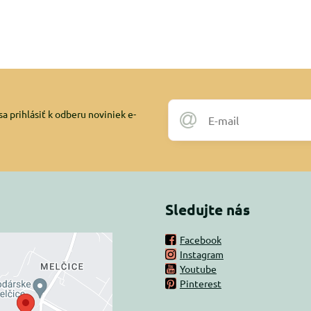
a prihlásiť k odberu noviniek e-
Sledujte nás
Facebook
Instagram
rný obsah je
Youtube
Pinterest
ovaný Voľbami
súkromia