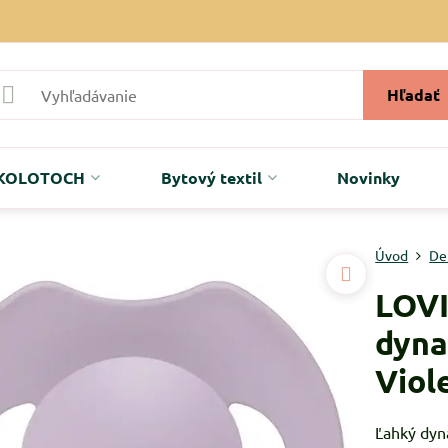
Hľadať
r KOLOTOCH
Bytový textil
Novinky
Úvod
De
LOVI
dyna
Viol
Ľahký dyn