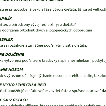
sti je prispôsobená veku a fáze vývoja dieťaťa, líši sa od veľkos
UMLÍK
eflex a prirodzený vývoj reči a zhryzu dieťaťa*
u dodržania ortodontických a logopedických odporúčaní
REFLEX
a sa rozťahuje a zmršťuje podľa rytmu satia dieťaťa.
RE DOJČENIE
ka vytvorená podľa tvaru bradavky naplnenej mliekom, poskytu
ANIE NOSOM
ok s výrezom uľahčuje dýchanie nosom a prehĺtanie slín, tak ako 
E VÝVOJ ZHRYZU A REČI
 časť umožňujú dieťaťu voľne zavrieť ústa a správne pracovať ď
 SA V ÚSTACH
ená z odolného silikónu, ktorý sa počas používania nedeformuje 