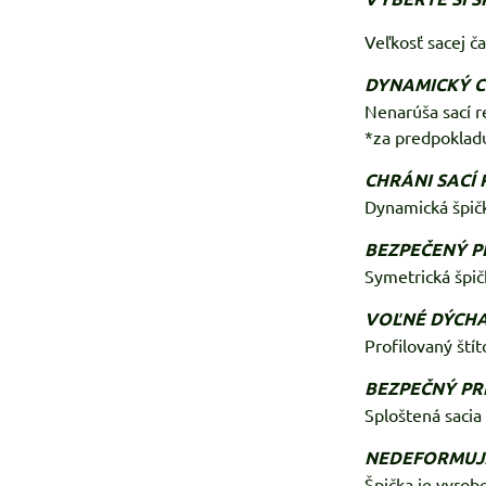
Veľkosť sacej ča
DYNAMICKÝ C
Nenarúša sací r
*za predpoklad
CHRÁNI SACÍ 
Dynamická špičk
BEZPEČENÝ P
Symetrická špič
VOĽNÉ DÝCH
Profilovaný štít
BEZPEČNÝ PR
Sploštená sacia
NEDEFORMUJE
Špička je vyrob