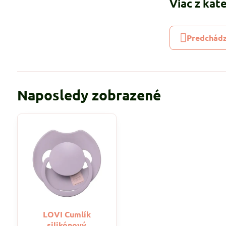
Viac z kat
Predchádz
Naposledy zobrazené
LOVI Cumlík
silikónový