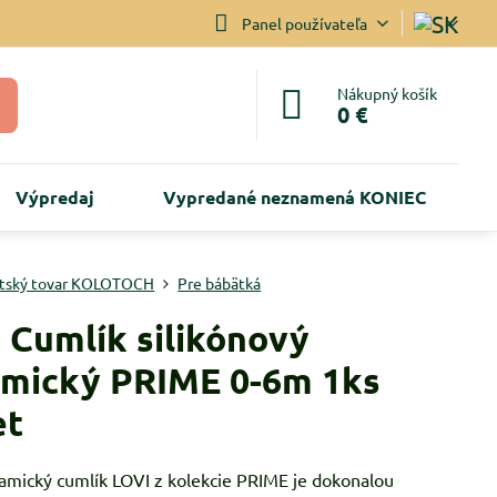
Panel používateľa
Nákupný košík
0 €
Výpredaj
Vypredané neznamená KONIEC
tský tovar KOLOTOCH
Pre bábätká
 Cumlík silikónový
mický PRIME 0-6m 1ks
et
amický cumlík LOVI z kolekcie PRIME je dokonalou