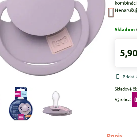
kombinácio
Nenarušuje
Skladom
5,90
Pridať
Skladové čí
Výrobca:
Popis