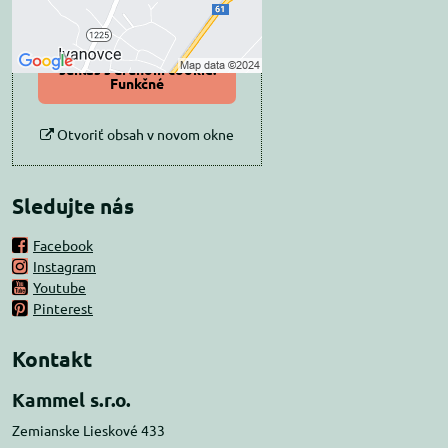
Povoliť tentokrát
Povoliť a zapamätať -
súhlas s druhom cookie:
Funkčné
Otvoriť obsah v novom okne
Sledujte nás
Facebook
Instagram
Youtube
Pinterest
Kontakt
Kammel s.r.o.
Zemianske Lieskové 433