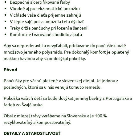
Bezpečné a certifikované farby
Vhodné aj pre ekzematickú pokožku
V chlade vaše dieťa príjemne zahrejú
V teple sajú pot a umožnia telu dýchať
Traky držia pančuchy pri lození a šantení
Komfortne tvarované chodidlo a päta
Aby sa neprederavili a nevyťahali, pridávame do pančušiek malé
množstvo jemného polyamidu. Pre dokonalý komfort je opletený
mäkkou bavlnou aby sa nedotýkal pokožky.
Pôvod
Pančušky pre vás sú pletené v slovenskej dielni. Je jednou z
posledných, ktoré sa u nás venujú tomuto remeslu.
Pokožka vašich detí sa bude dotýkať jemnej bavlny z Portugalska a
farieb zo Švajčiarska.
Obal z mletej trávy vyrábame na Slovensku a je 100 %
recyklovateľný a kompostovateľný.
DETAILY A STAROSTLIVOSŤ