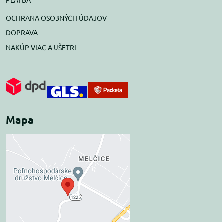
OCHRANA OSOBNÝCH ÚDAJOV
DOPRAVA
NAKÚP VIAC A UŠETRI
Mapa
Externý obsah je
blokovaný Voľbami
súkromia
Prajete si načítať externý obsah?