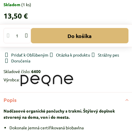
Skladom
(
1
ks)
13,50 €
Do košíka
Pridať k Obľúbeným
Otázka k produktu
Strážny pes
Doručenia
Skladové číslo:
6400
Výrobca:
Popis
Nadčasové organické pančuchy s trakmi. Štýlový doplnok
stvorený na doma, von i do mesta.
Dokonale jemná certifikovaná biobavlna