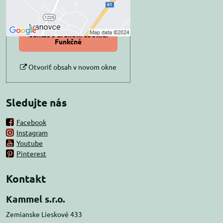
Povoliť tentokrát
Povoliť a zapamätať -
súhlas s druhom cookie:
Funkčné
Otvoriť obsah v novom okne
Sledujte nás
Facebook
Instagram
Youtube
Pinterest
Kontakt
Kammel s.r.o.
Zemianske Lieskové 433