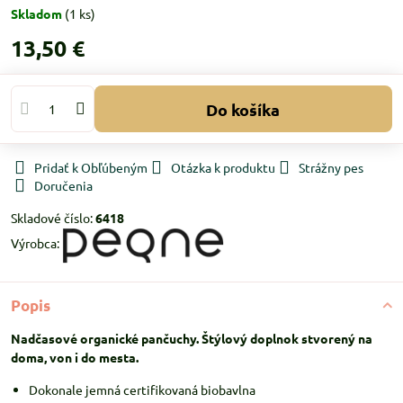
Skladom
(
1
ks)
13,50 €
Do košíka
Pridať k Obľúbeným
Otázka k produktu
Strážny pes
Doručenia
Skladové číslo:
6418
Výrobca:
Popis
Nadčasové organické pančuchy. Štýlový doplnok stvorený na
doma, von i do mesta.
Dokonale jemná certifikovaná biobavlna