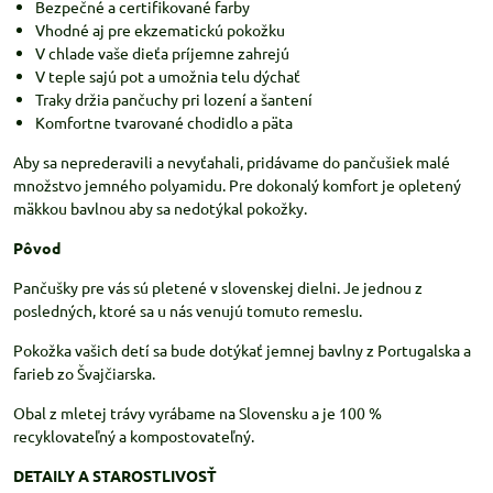
Bezpečné a certifikované farby
Vhodné aj pre ekzematickú pokožku
V chlade vaše dieťa príjemne zahrejú
V teple sajú pot a umožnia telu dýchať
Traky držia pančuchy pri lození a šantení
Komfortne tvarované chodidlo a päta
Aby sa neprederavili a nevyťahali, pridávame do pančušiek malé
množstvo jemného polyamidu. Pre dokonalý komfort je opletený
mäkkou bavlnou aby sa nedotýkal pokožky.
Pôvod
Pančušky pre vás sú pletené v slovenskej dielni. Je jednou z
posledných, ktoré sa u nás venujú tomuto remeslu.
Pokožka vašich detí sa bude dotýkať jemnej bavlny z Portugalska a
farieb zo Švajčiarska.
Obal z mletej trávy vyrábame na Slovensku a je 100 %
recyklovateľný a kompostovateľný.
DETAILY A STAROSTLIVOSŤ