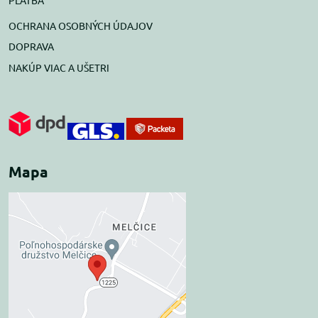
OCHRANA OSOBNÝCH ÚDAJOV
DOPRAVA
NAKÚP VIAC A UŠETRI
Mapa
Externý obsah je
blokovaný Voľbami
súkromia
Prajete si načítať externý obsah?