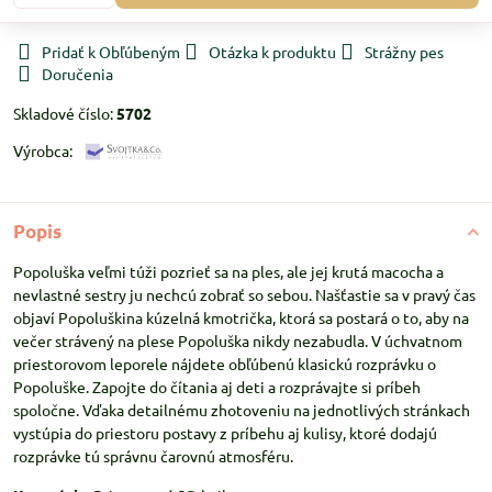
Pridať k Obľúbeným
Otázka k produktu
Strážny pes
Doručenia
Skladové číslo:
5702
Výrobca:
Popis
Popoluška veľmi túži pozrieť sa na ples, ale jej krutá macocha a
nevlastné sestry ju nechcú zobrať so sebou. Našťastie sa v pravý čas
objaví Popoluškina kúzelná kmotrička, ktorá sa postará o to, aby na
večer strávený na plese Popoluška nikdy nezabudla. V úchvatnom
priestorovom leporele nájdete obľúbenú klasickú rozprávku o
Popoluške. Zapojte do čítania aj deti a rozprávajte si príbeh
spoločne. Vďaka detailnému zhotoveniu na jednotlivých stránkach
vystúpia do priestoru postavy z príbehu aj kulisy, ktoré dodajú
rozprávke tú správnu čarovnú atmosféru.