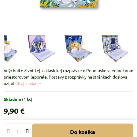
Vdýchnite život tejto klasickej rozprávke o Popoluške v jedinečnom
priestorovom leporele. Postavy z rozprávky na stránkach doslova
ožijú!
Čítajte viac
Skladom
(
1
ks)
9,90 €
Do košíka