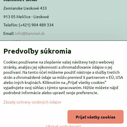
Zemianske Lieskové 433
913 05 Melčice - Lieskové
Telefón: (+421) 904 489 334
Email:
info@kammel.sk
Prevádzka:
Predvoľby súkromia
Administratívna budova PD Melčice
Melčice - Lieskové 129, 91305
Cookies používame na zlepšenie vašej návštevy tejto webovej
Otváracie hodiny:
stránky, analýzu jej výkonnosti a zhromažďovanie údajov o jej
PO-ŠT 8:00 - 16:00
používaní. Na tento účel môžeme použiť nástroje a služby tretích
PIA-NE Zatvorené
strán a zhromaždené údaje sa môžu preniesť k partnerom v EÚ, USA
alebo iných krajinách. Kliknutím na „Prijať všetky cookies“
vyjadrujete svoj súhlas s týmto spracovaním. Nižšie môžete nájsť
podrobné informácie alebo upraviť svoje preferencie.
Zásady ochrany osobných údajov
©
2026
Copyright
Prijať všetky cookies
Predvoľby súkromia
Zásady ochrany osobných údajov
Ukázať podrobnosti
Vytvorené pomocou:
BiznisWeb.sk