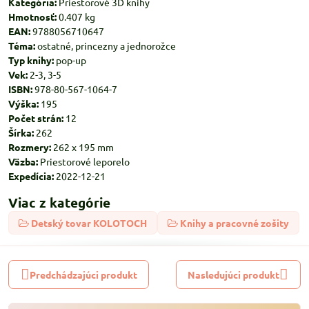
Kategória:
Priestorové 3D knihy
Hmotnosť:
0.407 kg
EAN:
9788056710647
Téma:
ostatné, princezny a jednorožce
Typ knihy:
pop-up
Vek:
2-3, 3-5
ISBN:
978-80-567-1064-7
Výška:
195
Počet strán:
12
Šírka:
262
Rozmery:
262 x 195 mm
Väzba:
Priestorové leporelo
Expedícia:
2022-12-21
Viac z kategórie
Detský tovar KOLOTOCH
Knihy a pracovné zošity
Predchádzajúci produkt
Nasledujúci produkt