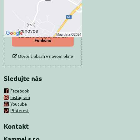
Prajete si načítať externý obsah?
Povoliť tentokrát
Povoliť a zapamätať -
súhlas s druhom cookie:
Funkčné
Otvoriť obsah v novom okne
Sledujte nás
Facebook
Instagram
Youtube
Pinterest
Kontakt
Kammel s.r.o.