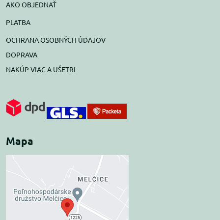
AKO OBJEDNAŤ
PLATBA
OCHRANA OSOBNÝCH ÚDAJOV
DOPRAVA
NAKÚP VIAC A UŠETRI
Mapa
Externý obsah je
blokovaný Voľbami
súkromia