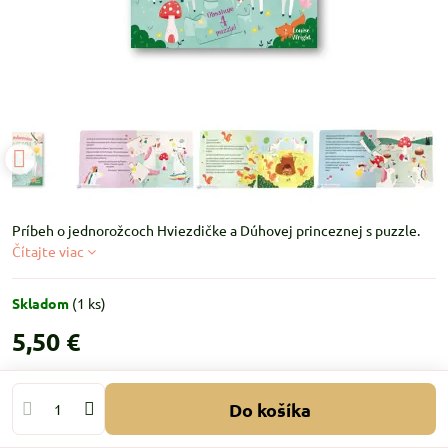
Príbeh o jednorožcoch Hviezdičke a Dúhovej princeznej s puzzle.
Čítajte viac
Skladom
(
1
ks)
5,50 €
Do košíka