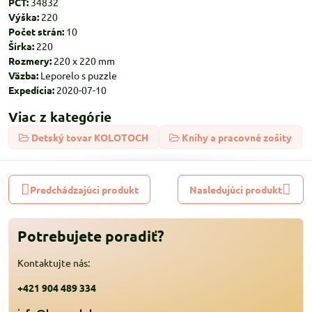
PCT:
34832
Výška:
220
Počet strán:
10
Šírka:
220
Rozmery:
220 x 220 mm
Väzba:
Leporelo s puzzle
Expedícia:
2020-07-10
Viac z kategórie
Detský tovar KOLOTOCH
Knihy a pracovné zošity
Predchádzajúci produkt
Nasledujúci produkt
Potrebujete poradiť?
Kontaktujte nás:
+421 904 489 334