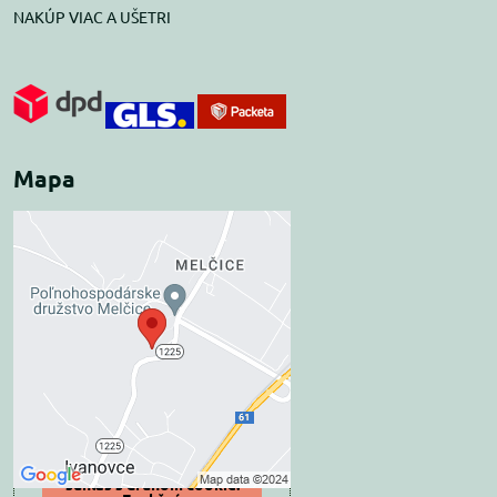
NAKÚP VIAC A UŠETRI
Mapa
Externý obsah je
blokovaný Voľbami
súkromia
Prajete si načítať externý obsah?
Povoliť tentokrát
Povoliť a zapamätať -
súhlas s druhom cookie: