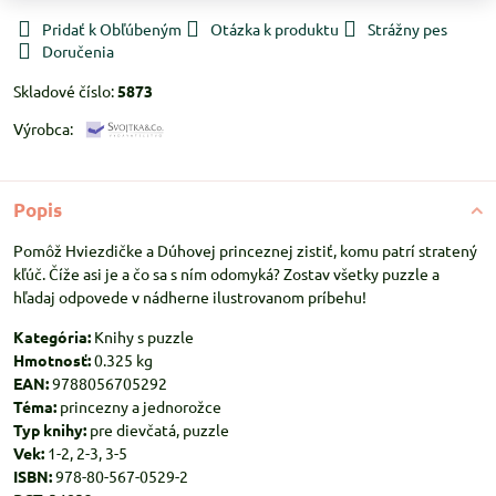
Pridať k Obľúbeným
Otázka k produktu
Strážny pes
Doručenia
Skladové číslo:
5873
Výrobca:
Popis
Pomôž Hviezdičke a Dúhovej princeznej zistiť, komu patrí stratený
kľúč. Číže asi je a čo sa s ním odomyká? Zostav všetky puzzle a
hľadaj odpovede v nádherne ilustrovanom príbehu!
Kategória:
Knihy s puzzle
Hmotnosť:
0.325 kg
EAN:
9788056705292
Téma:
princezny a jednorožce
Typ knihy:
pre dievčatá, puzzle
Vek:
1-2, 2-3, 3-5
ISBN:
978-80-567-0529-2