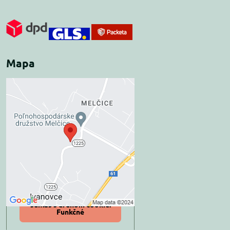
Mapa
Externý obsah je
blokovaný Voľbami
súkromia
Prajete si načítať externý obsah?
Povoliť tentokrát
Povoliť a zapamätať -
súhlas s druhom cookie:
Funkčné