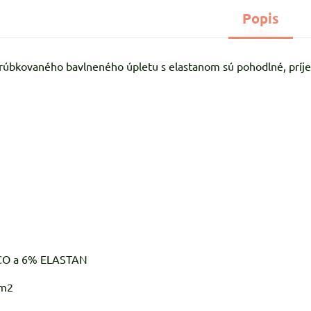
Popis
vrúbkovaného bavlneného úpletu s elastanom sú pohodlné, príjem
O a 6% ELASTAN
m2