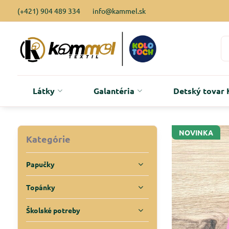
(+421) 904 489 334
info@kammel.sk
Látky
Galantéria
Detský tova
NOVINKA
Kategórie
Papučky
Topánky
Školské potreby