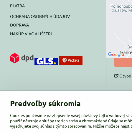
Exte
PLATBA
blok
OCHRANA OSOBNÝCH ÚDAJOV
Prajete si
DOPRAVA
NAKÚP VIAC A UŠETRI
Pov
Povol
súhlas
Otvori
Predvoľby súkromia
Cookies používame na zlepšenie vašej návštevy tejto webovej str
použiť nástroje a služby tretích strán a zhromaždené údaje sa môž
vyjadrujete svoj súhlas s týmto spracovaním. Nižšie môžete nájsť 