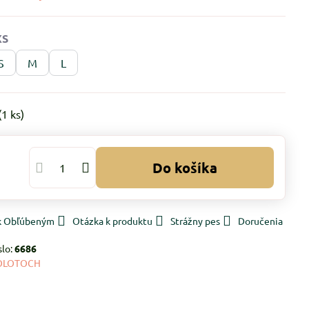
S
M
L
(
1
ks)
Do košíka
 k Obľúbeným
Otázka k produktu
Strážny pes
Doručenia
slo:
6686
OLOTOCH