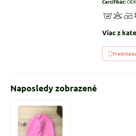
Certifikát:
OEKO
Viac z kat
Predchádz
Naposledy zobrazené