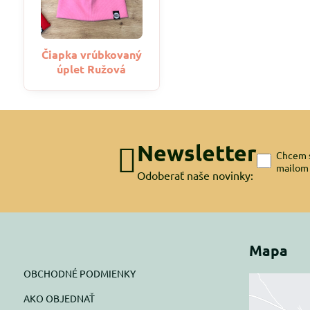
Čiapka vrúbkovaný
úplet Ružová
Newsletter
Chcem s
mailom
Odoberať naše novinky:
Mapa
OBCHODNÉ PODMIENKY
AKO OBJEDNAŤ