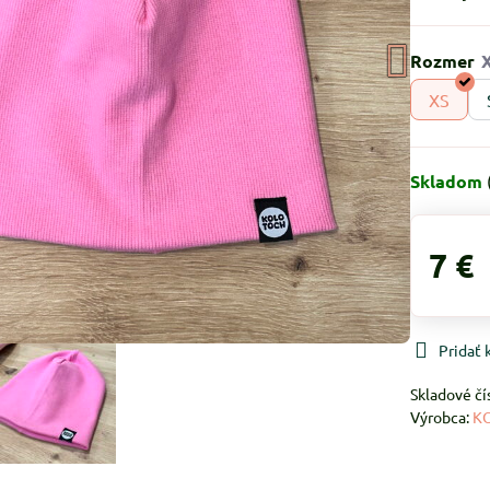
Rozmer
XS
Skladom
7 €
Pridať
Skladové čí
Výrobca:
K