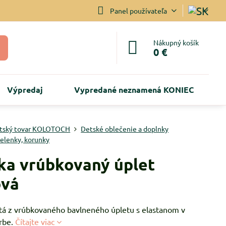
Panel používateľa
Nákupný košík
0 €
Výpredaj
Vypredané neznamená KONIEC
tský tovar KOLOTOCH
Detské oblečenie a doplnky
čelenky, korunky
ka vrúbkovaný úplet
ová
itá z vrúbkovaného bavlneného úpletu s elastanom v
arbe.
Čítajte viac