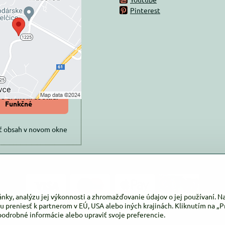
rný obsah je
Pinterest
ovaný Voľbami
súkromia
 načítať externý obsah?
oliť tentokrát
iť a zapamätať -
 s druhom cookie:
Funkčné
ť obsah v novom okne
ánky, analýzu jej výkonnosti a zhromažďovanie údajov o jej používaní. 
u preniesť k partnerom v EÚ, USA alebo iných krajinách. Kliknutím na „Pr
podrobné informácie alebo upraviť svoje preferencie.
©
2026
Copyright
Predvoľby súkromia
Zásady ochrany osobných údajov