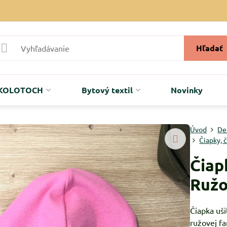
Hľadať
r KOLOTOCH
Bytový textil
Novinky
Úvod
De
Čiapky, 
Čiap
Ruž
Čiapka uš
ružovej f