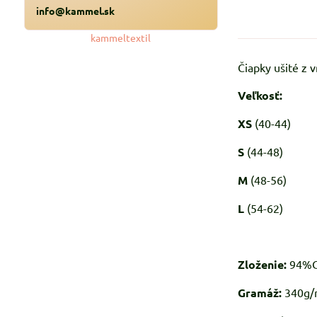
info@kammel.sk
kammeltextil
Čiapky ušité z 
Veľkosť:
XS
(40-44)
S
(44-48)
M
(48-56)
L
(54-62)
Zloženie:
94%C
Gramáž:
340g/