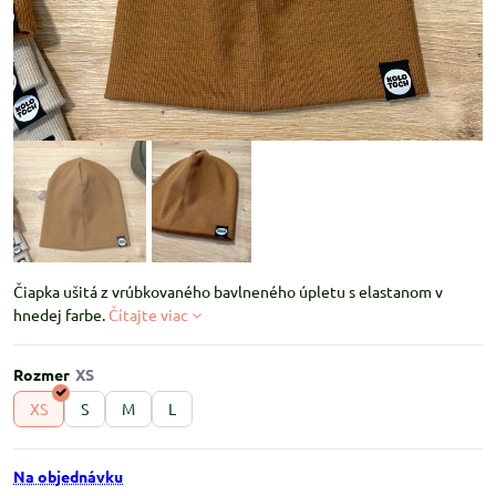
Čiapka ušitá z vrúbkovaného bavlneného úpletu s elastanom v
hnedej farbe.
Čítajte viac
Rozmer
XS
S
M
L
Na objednávku