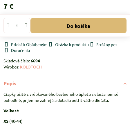
7 €
Do košíka
Pridať k Obľúbeným
Otázka k produktu
Strážny pes
Doručenia
Skladové číslo:
6694
Výrobca:
KOLOTOCH
Popis
Čiapky ušité z vrúbkovaného bavlneného úpletu s elastanom sú
pohodlné, príjemne zahrejú a doladia outfit vášho dieťaťa.
Veľkosť:
XS
(40-44)