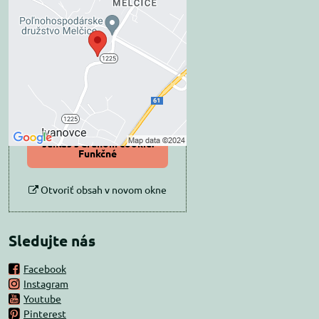
Externý obsah je
blokovaný Voľbami
súkromia
Prajete si načítať externý obsah?
Povoliť tentokrát
Povoliť a zapamätať -
súhlas s druhom cookie:
Funkčné
Otvoriť obsah v novom okne
Sledujte nás
Facebook
Instagram
Youtube
Pinterest