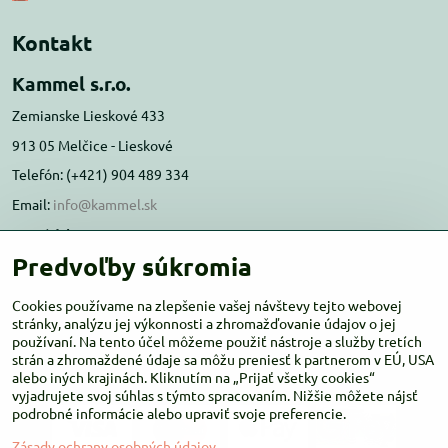
Kontakt
Kammel s.r.o.
Zemianske Lieskové 433
913 05 Melčice - Lieskové
Telefón: (+421) 904 489 334
Email:
info@kammel.sk
Prevádzka:
Predvoľby súkromia
Administratívna budova PD Melčice
Melčice - Lieskové 129, 91305
Cookies používame na zlepšenie vašej návštevy tejto webovej
Otváracie hodiny:
stránky, analýzu jej výkonnosti a zhromažďovanie údajov o jej
PO-ŠT 8:00 - 16:00
používaní. Na tento účel môžeme použiť nástroje a služby tretích
PIA-NE Zatvorené
strán a zhromaždené údaje sa môžu preniesť k partnerom v EÚ, USA
alebo iných krajinách. Kliknutím na „Prijať všetky cookies“
vyjadrujete svoj súhlas s týmto spracovaním. Nižšie môžete nájsť
podrobné informácie alebo upraviť svoje preferencie.
Zásady ochrany osobných údajov