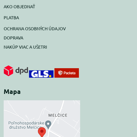
AKO OBJEDNAŤ
PLATBA
OCHRANA OSOBNÝCH ÚDAJOV
DOPRAVA
NAKÚP VIAC A UŠETRI
Mapa
Externý obsah je
blokovaný Voľbami
súkromia