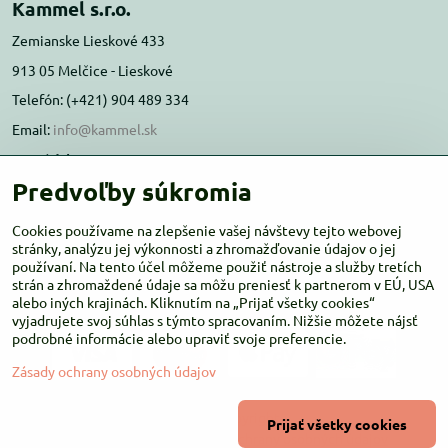
Kammel s.r.o.
Zemianske Lieskové 433
913 05 Melčice - Lieskové
Telefón: (+421) 904 489 334
Email:
info@kammel.sk
Prevádzka:
Predvoľby súkromia
Administratívna budova PD Melčice
Melčice - Lieskové 129, 91305
Cookies používame na zlepšenie vašej návštevy tejto webovej
Otváracie hodiny:
stránky, analýzu jej výkonnosti a zhromažďovanie údajov o jej
PO-ŠT 8:00 - 16:00
používaní. Na tento účel môžeme použiť nástroje a služby tretích
PIA-NE Zatvorené
strán a zhromaždené údaje sa môžu preniesť k partnerom v EÚ, USA
alebo iných krajinách. Kliknutím na „Prijať všetky cookies“
vyjadrujete svoj súhlas s týmto spracovaním. Nižšie môžete nájsť
podrobné informácie alebo upraviť svoje preferencie.
Zásady ochrany osobných údajov
©
2026
Copyright
Prijať všetky cookies
Predvoľby súkromia
Zásady ochrany osobných údajov