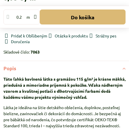
Do košíka
m
Pridať k Obľúbeným
Otázka k produktu
Strážny pes
Doručenia
Skladové číslo:
7063
Popis
Táto ľahká bavlnená látka s gramážou 115 g/m² je krásne mäkká,
priedušná a mimoriadne príjemná k pokožke. Vďaka nádherným
vzorom a kvalitnej potlači s dlhotrvajúcimi farbami dodá
každému vášmu projektu výnimočný vzhľad.
Látka je ideálna na šitie detského oblečenia, doplnkov, posteľnej
bielizne, zavinovačiek či dekorácií do domácnosti. Je bezpečná aj
pre bábätká od narodenia, čo potvrdzuje certifikát OEKO-TEX®
Standard 100, trieda I – najvyššia trieda zdravotnej nezávadnosti.