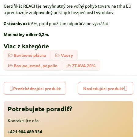
Certifikát REACH je nevyhnutný pre voľný pohyb tovaru na trhu EÚ
a preukazuje zodpovedný prístup k bezpečnosti výrobkov.
Zrážanlivosť:
6%, pred použitím odporúčame vyzrážať
Minimálny odber 0,2m.
Viac z kategórie
Bavlnené plátna
Vzory
Bavlna jemná, popelín
ZĽAVA 20%
Predchádzajúci produkt
Nasledujúci produkt
Potrebujete poradiť?
Kontaktujte nás:
+421 904 489 334