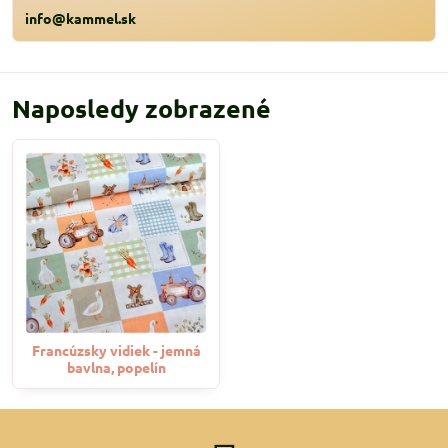
info@kammel.sk
Naposledy zobrazené
Francúzsky vidiek - jemná
bavlna, popelín