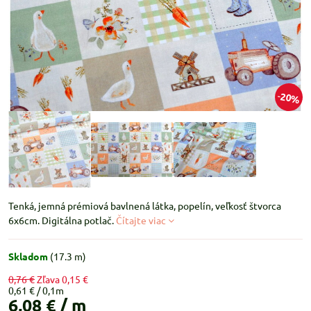
20%
Tenká, jemná prémiová bavlnená látka, popelín, veľkosť štvorca
6x6cm. Digitálna potlač.
Čítajte viac
Skladom
(
17.3
m)
0,76 €
Zľava
0,15 €
0,61 €
6,08 €
/ m