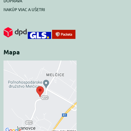
DOPRAVA
NAKÚP VIAC A UŠETRI
Mapa
Externý obsah je
blokovaný Voľbami
súkromia
Prajete si načítať externý obsah?
Povoliť tentokrát
Povoliť a zapamätať -