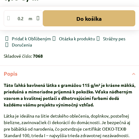
Do košíka
m
Pridať k Obľúbeným
Otázka k produktu
Strážny pes
Doručenia
Skladové číslo:
7068
Popis
Táto ľahká bavlnená látka s gramážou 115 g/m² je krásne mäkká,
priedušná a mimoriadne príjemná k pokožke. Vďaka nádherným
vzorom a kvalitnej potlači s dlhotrvajúcimi farbami dodá
každému vášmu projektu výnimočný vzhľad.
Látka je ideálna na šitie detského oblečenia, doplnkov, posteľnej
bielizne, zavinovačiek či dekorácií do domácnosti. Je bezpečná aj
pre bábätká od narodenia, čo potvrdzuje certifikát OEKO-TEX®
Standard 100, trieda I – najvyššia trieda zdravotnej nezávadnosti.