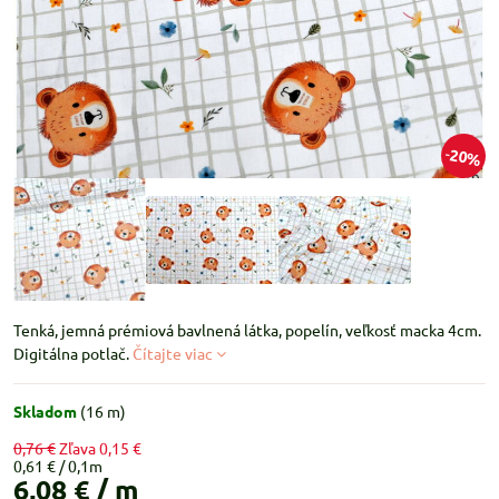
20%
Tenká, jemná prémiová bavlnená látka, popelín, veľkosť macka 4cm.
Digitálna potlač.
Čítajte viac
Skladom
(
16
m)
0,76 €
Zľava
0,15 €
0,61 €
6,08 €
/ m