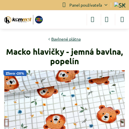
Panel používateľa
Bavlnené plátna
Macko hlavičky - jemná bavlna,
popelín
Zľava -20%