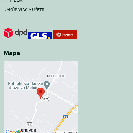
DOPRAVA
NAKÚP VIAC A UŠETRI
Mapa
Externý obsah je
blokovaný Voľbami
súkromia
Prajete si načítať externý obsah?
Povoliť tentokrát
Povoliť a zapamätať -