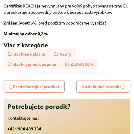
Certifikát REACH je nevyhnutný pre voľný pohyb tovaru na trhu EÚ
a preukazuje zodpovedný prístup k bezpečnosti výrobkov.
Zrážanlivosť:
6%, pred použitím odporúčame vyzrážať
Minimálny odber 0,2m.
Viac z kategórie
Bavlnené plátna
Vzory
Bavlna jemná, popelín
ZĽAVA 20%
Predchádzajúci produkt
Nasledujúci produkt
Potrebujete poradiť?
Kontaktujte nás:
+421 904 489 334