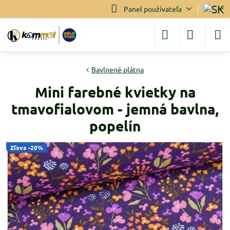
Panel používateľa
Bavlnené plátna
Mini farebné kvietky na
tmavofialovom - jemná bavlna,
popelín
Zľava -20%