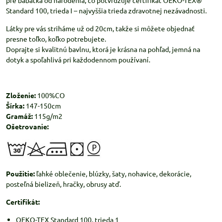
pre bábätká od narodenia, čo potvrdzuje certifikát OEKO-TEX®
Standard 100, trieda I – najvyššia trieda zdravotnej nezávadnosti.
Látky pre vás striháme už od 20cm, takže si môžete objednať
presne toľko, koľko potrebujete.
Doprajte si kvalitnú bavlnu, ktorá je krásna na pohľad, jemná na
dotyk a spoľahlivá pri každodennom používaní.
Zloženie:
100%CO
Šírka:
147-150cm
Gramáž:
115g/m2
Ošetrovanie:
Použitie:
ľahké oblečenie, blúzky, šaty, nohavice, dekorácie,
posteľná bielizeň, hračky, obrusy atď.
Certifikát:
OEKO-TEX Standard 100, trieda 1