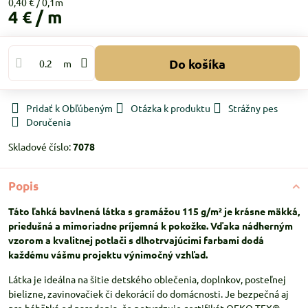
0,40 €
4 €
/ m
Do košíka
m
Pridať k Obľúbeným
Otázka k produktu
Strážny pes
Doručenia
Skladové číslo:
7078
Popis
Táto ľahká bavlnená látka s gramážou 115 g/m² je krásne mäkká,
priedušná a mimoriadne príjemná k pokožke. Vďaka nádherným
vzorom a kvalitnej potlači s dlhotrvajúcimi farbami dodá
každému vášmu projektu výnimočný vzhľad.
Látka je ideálna na šitie detského oblečenia, doplnkov, posteľnej
bielizne, zavinovačiek či dekorácií do domácnosti. Je bezpečná aj