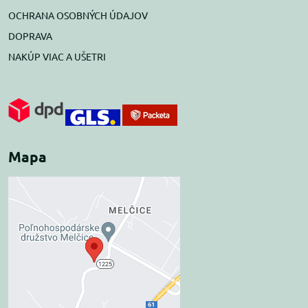
OCHRANA OSOBNÝCH ÚDAJOV
DOPRAVA
NAKÚP VIAC A UŠETRI
Mapa
Externý obsah je
blokovaný Voľbami
súkromia
Prajete si načítať externý obsah?
Povoliť tentokrát