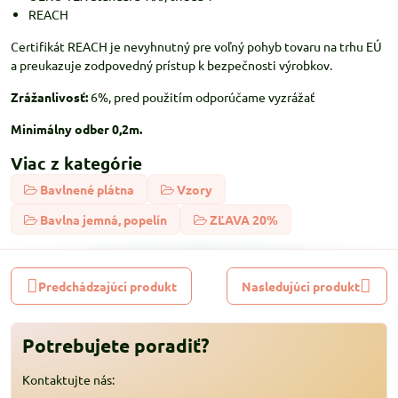
REACH
Certifikát REACH je nevyhnutný pre voľný pohyb tovaru na trhu EÚ
a preukazuje zodpovedný prístup k bezpečnosti výrobkov.
Zrážanlivosť:
6%, pred použitím odporúčame vyzrážať
Minimálny odber 0,2m.
Viac z kategórie
Bavlnené plátna
Vzory
Bavlna jemná, popelín
ZĽAVA 20%
Predchádzajúci produkt
Nasledujúci produkt
Potrebujete poradiť?
Kontaktujte nás: