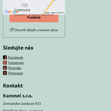
Povoliť a zapamätať -
súhlas s druhom cookie:
Funkčné
Otvoriť obsah v novom okne
Sledujte nás
Facebook
Instagram
Youtube
Pinterest
Kontakt
Kammel s.r.o.
Zemianske Lieskové 433
913 05 Melčice - Lieskové