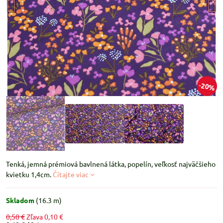
20%
Tenká, jemná prémiová bavlnená látka, popelín, veľkosť najväčšieho
kvietku 1,4cm.
Čítajte viac
Skladom
(
16.3
m)
0,50 €
Zľava
0,10 €