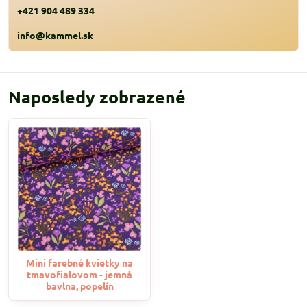
+421 904 489 334
info@kammel.sk
Naposledy zobrazené
Mini farebné kvietky na
tmavofialovom - jemná
bavlna, popelín