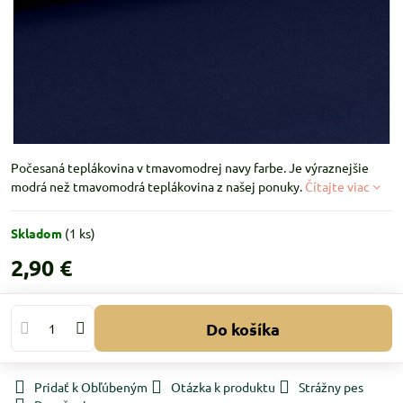
Počesaná teplákovina v tmavomodrej navy farbe. Je výraznejšie
modrá než tmavomodrá teplákovina z našej ponuky.
Čítajte viac
Skladom
(
1
ks)
2,90 €
Do košíka
Pridať k Obľúbeným
Otázka k produktu
Strážny pes