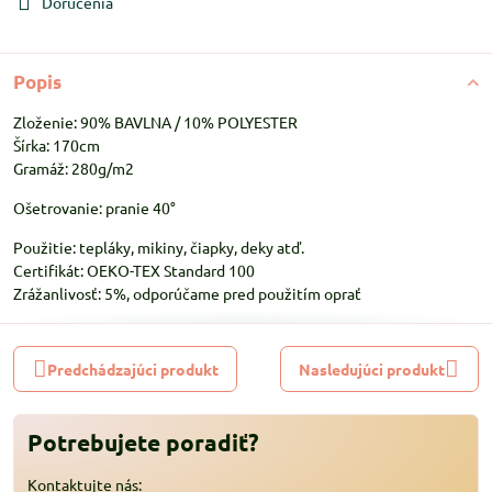
Doručenia
Popis
Zloženie: 90% BAVLNA / 10% POLYESTER
Šírka: 170cm
Gramáž: 280g/m2
Ošetrovanie: pranie 40°
Použitie: tepláky, mikiny, čiapky, deky atď.
Certifikát: OEKO-TEX Standard 100
Zrážanlivosť: 5%, odporúčame pred použitím oprať
Predchádzajúci produkt
Nasledujúci produkt
Potrebujete poradiť?
Kontaktujte nás: