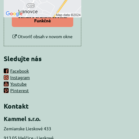
Povoliť a zapamätať -
súhlas s druhom cookie:
Funkčné
Otvoriť obsah v novom okne
Sledujte nás
Facebook
Instagram
Youtube
Pinterest
Kontakt
Kammel s.r.o.
Zemianske Lieskové 433
913 05 Melčice - Lieskové