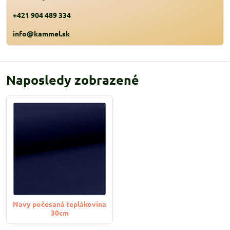
+421 904 489 334
info@kammel.sk
Naposledy zobrazené
Navy počesaná teplákovina
30cm