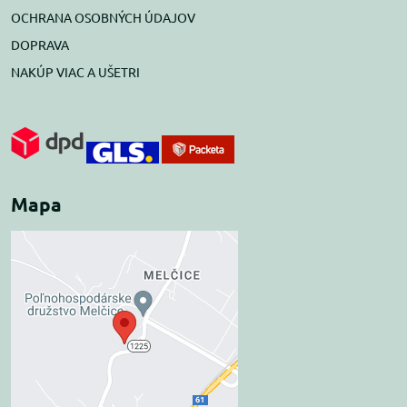
OCHRANA OSOBNÝCH ÚDAJOV
DOPRAVA
NAKÚP VIAC A UŠETRI
Mapa
Externý obsah je
blokovaný Voľbami
súkromia
Prajete si načítať externý obsah?
Povoliť tentokrát