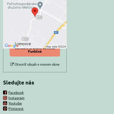
blokovaný Voľbami
súkromia
Prajete si načítať externý obsah?
Povoliť tentokrát
Povoliť a zapamätať -
súhlas s druhom cookie:
Funkčné
Otvoriť obsah v novom okne
Sledujte nás
Facebook
Instagram
Youtube
Pinterest