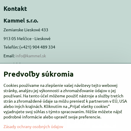
Kontakt
Kammel s.r.o.
Zemianske Lieskové 433
913 05 Melčice - Lieskové
Telefón: (+421) 904 489 334
Email:
info@kammel.sk
Prevádzka:
Predvoľby súkromia
Administratívna budova PD Melčice
Melčice - Lieskové 129, 91305
Cookies používame na zlepšenie vašej návštevy tejto webovej
Otváracie hodiny:
stránky, analýzu jej výkonnosti a zhromažďovanie údajov o jej
PO-ŠT 8:00 - 16:00
používaní. Na tento účel môžeme použiť nástroje a služby tretích
PIA-NE Zatvorené
strán a zhromaždené údaje sa môžu preniesť k partnerom v EÚ, USA
alebo iných krajinách. Kliknutím na „Prijať všetky cookies“
vyjadrujete svoj súhlas s týmto spracovaním. Nižšie môžete nájsť
podrobné informácie alebo upraviť svoje preferencie.
Zásady ochrany osobných údajov