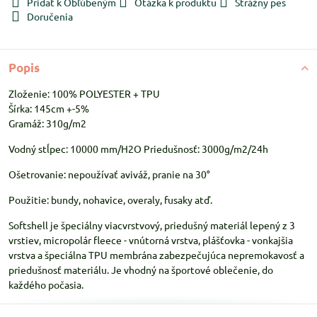
Pridať k Obľúbeným
Otázka k produktu
Strážny pes
Doručenia
Popis
Zloženie: 100% POLYESTER + TPU
Šírka: 145cm +-5%
Gramáž: 310g/m2
Vodný stĺpec: 10000 mm/H2O Priedušnosť: 3000g/m2/24h
Ošetrovanie: nepoužívať aviváž, pranie na 30°
Použitie: bundy, nohavice, overaly, fusaky atď.
Softshell je špeciálny viacvrstvový, priedušný materiál lepený z 3
vrstiev, micropolár fleece - vnútorná vrstva, plášťovka - vonkajšia
vrstva a špeciálna TPU membrána zabezpečujúca nepremokavosť a
priedušnosť materiálu. Je vhodný na športové oblečenie, do
každého počasia.