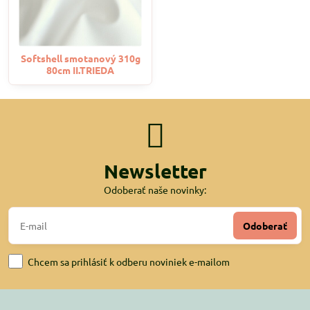
Softshell smotanový 310g
80cm II.TRIEDA
Newsletter
Odoberať naše novinky:
Odoberať
Chcem sa prihlásiť k odberu noviniek e-mailom