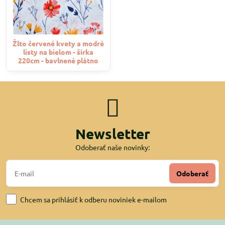
Žlto červené kvety a modré
listy na bielom - šírka
220cm - bavlnené plátno
Newsletter
Odoberať naše novinky:
Odoberať
Chcem sa prihlásiť k odberu noviniek e-mailom