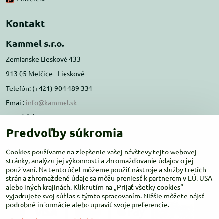
Kontakt
Kammel s.r.o.
Zemianske Lieskové 433
913 05 Melčice - Lieskové
Telefón: (+421) 904 489 334
Email:
info@kammel.sk
Prevádzka:
Predvoľby súkromia
Administratívna budova PD Melčice
Melčice - Lieskové 129, 91305
Cookies používame na zlepšenie vašej návštevy tejto webovej
stránky, analýzu jej výkonnosti a zhromažďovanie údajov o jej
Otváracie hodiny:
PO-ŠT 8:00 - 16:00
používaní. Na tento účel môžeme použiť nástroje a služby tretích
PIA-NE Zatvorené
strán a zhromaždené údaje sa môžu preniesť k partnerom v EÚ, USA
alebo iných krajinách. Kliknutím na „Prijať všetky cookies“
vyjadrujete svoj súhlas s týmto spracovaním. Nižšie môžete nájsť
podrobné informácie alebo upraviť svoje preferencie.