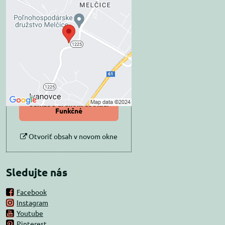
Externý obsah je
blokovaný Voľbami
súkromia
Prajete si načítať externý obsah?
Povoliť tentokrát
Povoliť a zapamätať -
súhlas s druhom cookie:
Funkčné
Otvoriť obsah v novom okne
Sledujte nás
Facebook
Instagram
Youtube
Pinterest