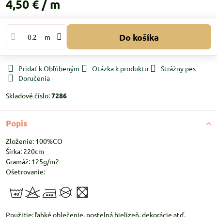
4,50 €
/ m
Do košíka
m
Pridať k Obľúbeným
Otázka k produktu
Strážny pes
Doručenia
Skladové číslo:
7286
Popis
Zloženie: 100%CO
Šírka: 220cm
Gramáž: 125g/m2
Ošetrovanie:
Použitie: ľahké oblečenie, postelná bielizeň, dekorácie atď.