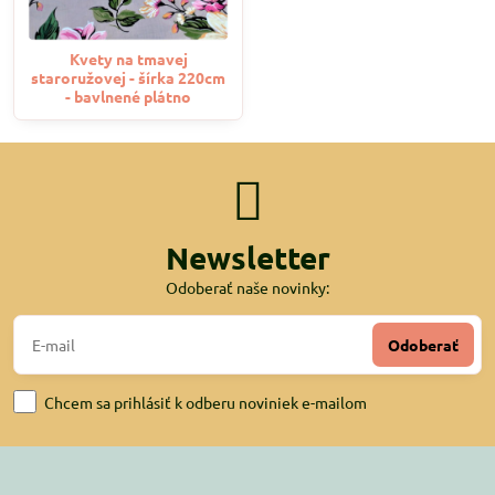
Kvety na tmavej
staroružovej - šírka 220cm
- bavlnené plátno
Newsletter
Odoberať naše novinky:
Odoberať
Chcem sa prihlásiť k odberu noviniek e-mailom