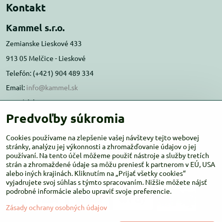
Kontakt
Kammel s.r.o.
Zemianske Lieskové 433
913 05 Melčice - Lieskové
Telefón: (+421) 904 489 334
Email:
info@kammel.sk
Prevádzka:
Predvoľby súkromia
Administratívna budova PD Melčice
Melčice - Lieskové 129, 91305
Cookies používame na zlepšenie vašej návštevy tejto webovej
stránky, analýzu jej výkonnosti a zhromažďovanie údajov o jej
Otváracie hodiny:
PO-ŠT 8:00 - 16:00
používaní. Na tento účel môžeme použiť nástroje a služby tretích
PIA-NE Zatvorené
strán a zhromaždené údaje sa môžu preniesť k partnerom v EÚ, USA
alebo iných krajinách. Kliknutím na „Prijať všetky cookies“
vyjadrujete svoj súhlas s týmto spracovaním. Nižšie môžete nájsť
podrobné informácie alebo upraviť svoje preferencie.
Zásady ochrany osobných údajov