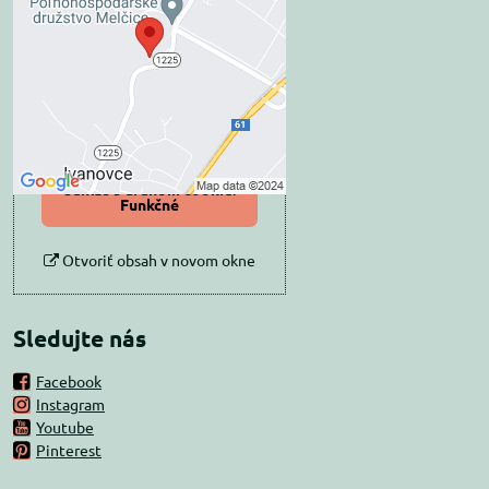
blokovaný Voľbami
súkromia
Prajete si načítať externý obsah?
Povoliť tentokrát
Povoliť a zapamätať -
súhlas s druhom cookie:
Funkčné
Otvoriť obsah v novom okne
Sledujte nás
Facebook
Instagram
Youtube
Pinterest