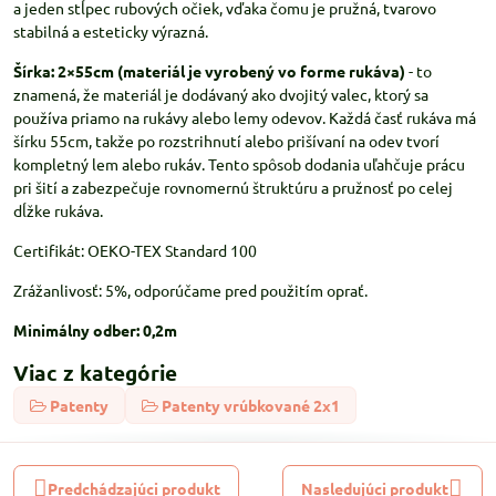
a jeden stĺpec rubových očiek, vďaka čomu je pružná, tvarovo
stabilná a esteticky výrazná.
Šírka: 2×55cm (materiál je vyrobený vo forme rukáva)
- to
znamená, že materiál je dodávaný ako dvojitý valec, ktorý sa
používa priamo na rukávy alebo lemy odevov. Každá časť rukáva má
šírku 55cm, takže po rozstrihnutí alebo prišívaní na odev tvorí
kompletný lem alebo rukáv. Tento spôsob dodania uľahčuje prácu
pri šití a zabezpečuje rovnomernú štruktúru a pružnosť po celej
dĺžke rukáva.
Certifikát: OEKO-TEX Standard 100
Zrážanlivosť: 5%, odporúčame pred použitím oprať.
Minimálny odber: 0,2m
Viac z kategórie
Patenty
Patenty vrúbkované 2x1
Predchádzajúci produkt
Nasledujúci produkt