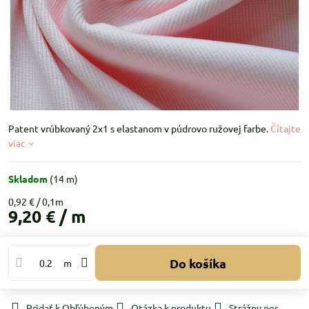
Patent vrúbkovaný 2x1 s elastanom v púdrovo ružovej farbe.
Čítajte
viac
Skladom
(
14
m)
0,92 €
9,20 €
/ m
Do košíka
m
Pridať k Obľúbeným
Otázka k produktu
Strážny pes