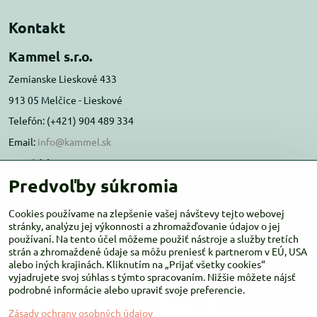
Kontakt
Kammel s.r.o.
Zemianske Lieskové 433
913 05 Melčice - Lieskové
Telefón: (+421) 904 489 334
Email:
info@kammel.sk
Prevádzka:
Predvoľby súkromia
Administratívna budova PD Melčice
Melčice - Lieskové 129, 91305
Cookies používame na zlepšenie vašej návštevy tejto webovej
Otváracie hodiny:
stránky, analýzu jej výkonnosti a zhromažďovanie údajov o jej
PO-ŠT 8:00 - 16:00
používaní. Na tento účel môžeme použiť nástroje a služby tretích
PIA-NE Zatvorené
strán a zhromaždené údaje sa môžu preniesť k partnerom v EÚ, USA
alebo iných krajinách. Kliknutím na „Prijať všetky cookies“
vyjadrujete svoj súhlas s týmto spracovaním. Nižšie môžete nájsť
podrobné informácie alebo upraviť svoje preferencie.
Zásady ochrany osobných údajov