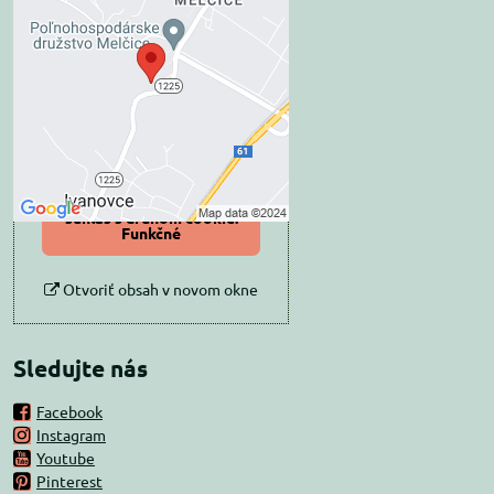
Externý obsah je
blokovaný Voľbami
súkromia
Prajete si načítať externý obsah?
Povoliť tentokrát
Povoliť a zapamätať -
súhlas s druhom cookie:
Funkčné
Otvoriť obsah v novom okne
Sledujte nás
Facebook
Instagram
Youtube
Pinterest