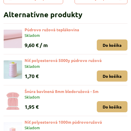
Alternatívne produkty
Púdrovo ružová teplákovina
Skladom
9,60 €
/ m
Do košíka
Niť polyesterová 5000y púdrovo ružová
Skladom
1,70 €
Do košíka
Šnúra bavlnená 8mm bledoružová - 5m
Skladom
1,95 €
Do košíka
Niť polyesterová 1000m púdrovoružová
Skladom