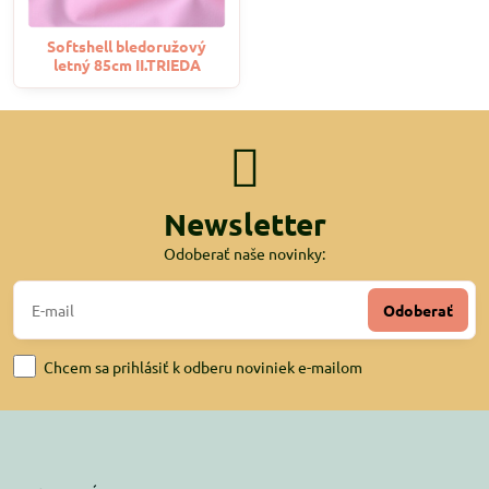
Softshell bledoružový
letný 85cm II.TRIEDA
Newsletter
Odoberať naše novinky:
Odoberať
Chcem sa prihlásiť k odberu noviniek e-mailom