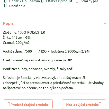
Pridať k Obľúbeným
Otázka k produktu
Strážny pes
Doručenia
Popis
Zloženie: 100% POLYESTER
Šírka: 145cm +-5%
Gramáž: 200g/m2
Vodný stĺpec: 7500 mm/H2O Priedušnosť: 2000g/m2/24h
Ošetrovanie: nepoužívať aviváž, pranie na 30°
Použitie: bundy, nohavice, overaly, fusaky atď.
Softshell je špeciálny viacvrstvový, priedušný materiál
zabezpečujúci nepremokavosť a priedušnosť materiálu. Je vhodný
na športové oblečenie, do teplejšieho počasia.
Predchádzajúci produkt
Nasledujúci produkt