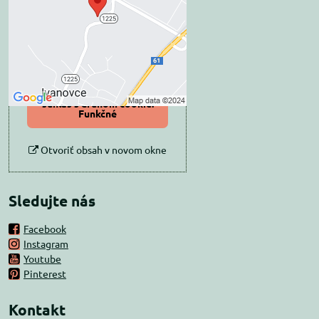
súkromia
Prajete si načítať externý obsah?
Povoliť tentokrát
Povoliť a zapamätať -
súhlas s druhom cookie:
Funkčné
Otvoriť obsah v novom okne
Sledujte nás
Facebook
Instagram
Youtube
Pinterest
Kontakt