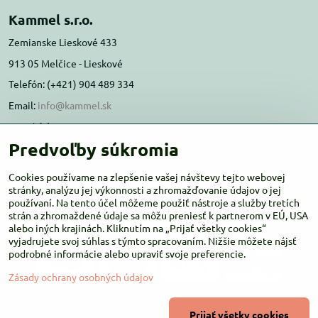
Kammel s.r.o.
Zemianske Lieskové 433
913 05 Melčice - Lieskové
Telefón: (+421) 904 489 334
Email:
info@kammel.sk
Prevádzka:
Predvoľby súkromia
Administratívna budova PD Melčice
Melčice - Lieskové 129, 91305
Cookies používame na zlepšenie vašej návštevy tejto webovej
Otváracie hodiny:
stránky, analýzu jej výkonnosti a zhromažďovanie údajov o jej
PO-ŠT 8:00 - 16:00
používaní. Na tento účel môžeme použiť nástroje a služby tretích
PIA-NE Zatvorené
strán a zhromaždené údaje sa môžu preniesť k partnerom v EÚ, USA
alebo iných krajinách. Kliknutím na „Prijať všetky cookies“
vyjadrujete svoj súhlas s týmto spracovaním. Nižšie môžete nájsť
podrobné informácie alebo upraviť svoje preferencie.
Zásady ochrany osobných údajov
©
2026
Copyright
Prijať všetky cookies