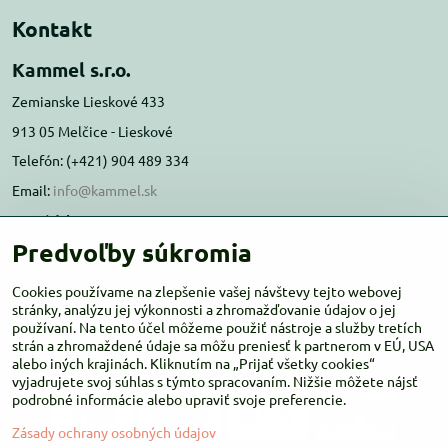
Kontakt
Kammel s.r.o.
Zemianske Lieskové 433
913 05 Melčice - Lieskové
Telefón: (+421) 904 489 334
Email:
info@kammel.sk
Prevádzka:
Predvoľby súkromia
Administratívna budova PD Melčice
Melčice - Lieskové 129, 91305
Cookies používame na zlepšenie vašej návštevy tejto webovej
Otváracie hodiny:
stránky, analýzu jej výkonnosti a zhromažďovanie údajov o jej
PO-ŠT 8:00 - 16:00
používaní. Na tento účel môžeme použiť nástroje a služby tretích
PIA-NE Zatvorené
strán a zhromaždené údaje sa môžu preniesť k partnerom v EÚ, USA
alebo iných krajinách. Kliknutím na „Prijať všetky cookies“
vyjadrujete svoj súhlas s týmto spracovaním. Nižšie môžete nájsť
podrobné informácie alebo upraviť svoje preferencie.
Zásady ochrany osobných údajov