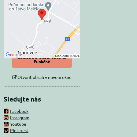
blokovaný Voľbami
súkromia
Prajete si načítať externý obsah?
Povoliť tentokrát
Povoliť a zapamätať -
súhlas s druhom cookie:
Funkčné
Otvoriť obsah v novom okne
Sledujte nás
Facebook
Instagram
Youtube
Pinterest