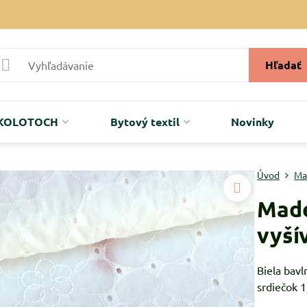
Hľadať
r KOLOTOCH
Bytový textil
Novinky
Úvod
Ma
Made
vyší
Biela bavl
srdiečok 1