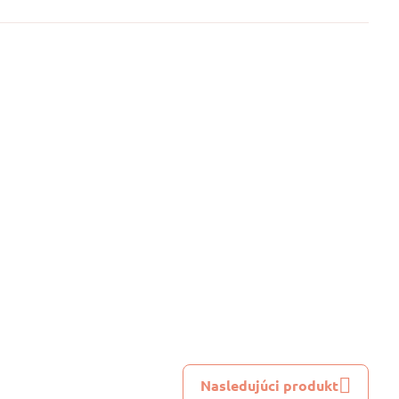
e,klobúčiky atď.
Nasledujúci produkt