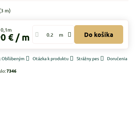
(
3
m)
Do košíka
90 €
/ m
m
 k Obľúbeným
Otázka k produktu
Strážny pes
Doručenia
slo:
7346