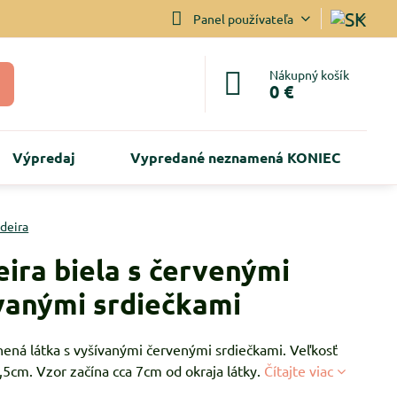
Panel používateľa
Nákupný košík
0 €
Výpredaj
Vypredané neznamená KONIEC
deira
ira biela s červenými
vanými srdiečkami
nená látka s vyšívanými červenými srdiečkami. Veľkosť
,5cm. Vzor začína cca 7cm od okraja látky.
Čítajte viac