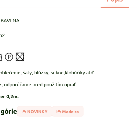
% BAVLNA
m2
 ľahké oblečenie, šaty, blúzky, sukn
5%, odporúčame pred použitím oprať
er 0,2m.
egórie
NOVINKY
Madeira