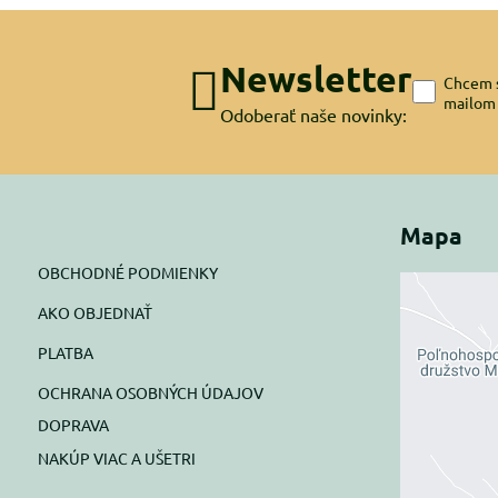
Newsletter
Chcem s
mailom
Odoberať naše novinky:
Mapa
OBCHODNÉ PODMIENKY
AKO OBJEDNAŤ
Exte
PLATBA
blok
OCHRANA OSOBNÝCH ÚDAJOV
Prajete si
DOPRAVA
NAKÚP VIAC A UŠETRI
Pov