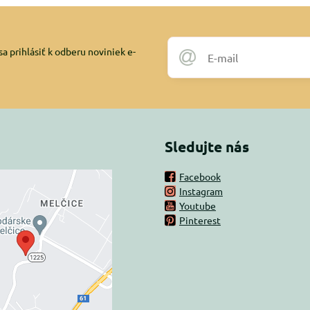
a prihlásiť k odberu noviniek e-
Sledujte nás
Facebook
Instagram
rný obsah je
Youtube
Pinterest
ovaný Voľbami
súkromia
 načítať externý obsah?
oliť tentokrát