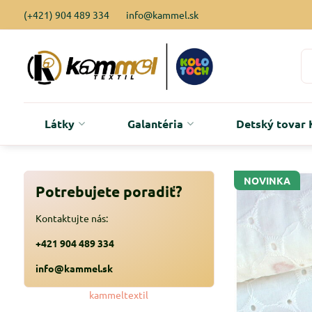
(+421) 904 489 334
info@kammel.sk
Látky
Galantéria
Detský tova
NOVINKA
Potrebujete poradiť?
Kontaktujte nás:
+421 904 489 334
info@kammel.sk
kammeltextil