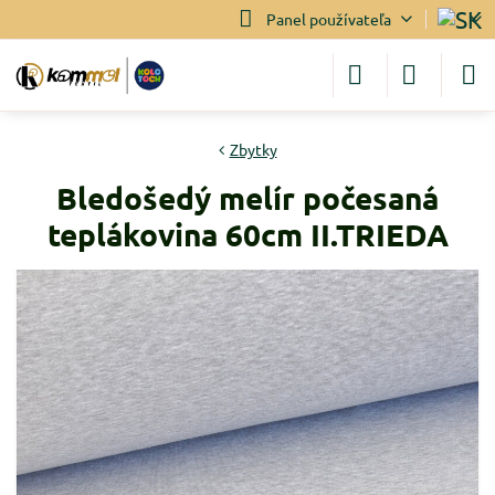
Panel používateľa
Zbytky
Bledošedý melír počesaná
teplákovina 60cm II.TRIEDA