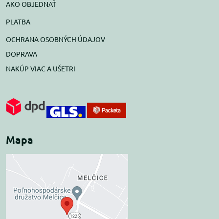
AKO OBJEDNAŤ
PLATBA
OCHRANA OSOBNÝCH ÚDAJOV
DOPRAVA
NAKÚP VIAC A UŠETRI
Mapa
Externý obsah je
blokovaný Voľbami
súkromia