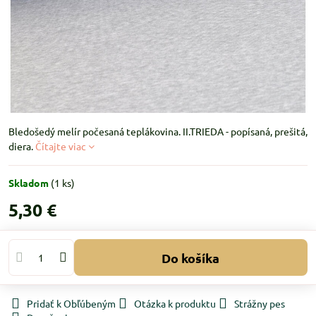
Bledošedý melír počesaná teplákovina. II.TRIEDA - popísaná, prešitá,
diera.
Čítajte viac
Skladom
(
1
ks)
5,30 €
Do košíka
Pridať k Obľúbeným
Otázka k produktu
Strážny pes