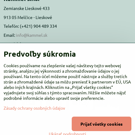
Zemianske Lieskové 433
913 05 Melčice - Lieskové
Telefón: (+421) 904 489 334
Email:
info@kammel.sk
Prevádzka:
Predvoľby súkromia
Administratívna budova PD Melčice
Melčice - Lieskové 129, 91305
Cookies používame na zlepšenie vašej návštevy tejto webovej
Otváracie hodiny:
stránky, analýzu jej výkonnosti a zhromažďovanie údajov o jej
PO-ŠT 8:00 - 16:00
používaní. Na tento účel môžeme použiť nástroje a služby tretích
PIA-NE Zatvorené
strán a zhromaždené údaje sa môžu preniesť k partnerom v EÚ, USA
alebo iných krajinách. Kliknutím na „Prijať všetky cookies“
vyjadrujete svoj súhlas s týmto spracovaním. Nižšie môžete nájsť
podrobné informácie alebo upraviť svoje preferencie.
Zásady ochrany osobných údajov
©
2026
Copyright
Prijať všetky cookies
Predvoľby súkromia
Zásady ochrany osobných údajov
Ukázať podrobnosti
Vytvorené pomocou:
BiznisWeb.sk