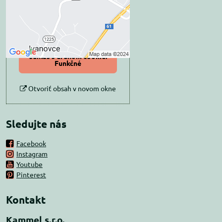
Prajete si načítať externý obsah?
Povoliť tentokrát
Povoliť a zapamätať -
súhlas s druhom cookie:
Funkčné
Otvoriť obsah v novom okne
Sledujte nás
Facebook
Instagram
Youtube
Pinterest
Kontakt
Kammel s.r.o.