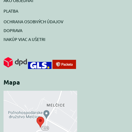
AKO OBJEDNAŤ
PLATBA
OCHRANA OSOBNÝCH ÚDAJOV
DOPRAVA
NAKÚP VIAC A UŠETRI
Mapa
Externý obsah je
blokovaný Voľbami
súkromia
Prajete si načítať externý obsah?