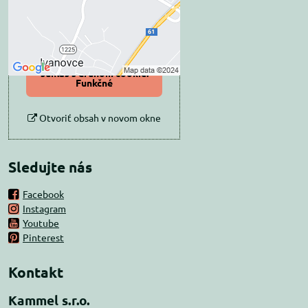
Povoliť tentokrát
Povoliť a zapamätať -
súhlas s druhom cookie:
Funkčné
Otvoriť obsah v novom okne
Sledujte nás
Facebook
Instagram
Youtube
Pinterest
Kontakt
Kammel s.r.o.