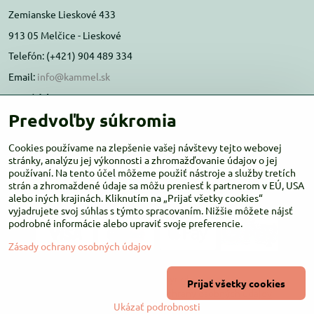
Zemianske Lieskové 433
913 05 Melčice - Lieskové
Telefón: (+421) 904 489 334
Email:
info@kammel.sk
Prevádzka:
Predvoľby súkromia
Administratívna budova PD Melčice
Melčice - Lieskové 129, 91305
Cookies používame na zlepšenie vašej návštevy tejto webovej
Otváracie hodiny:
stránky, analýzu jej výkonnosti a zhromažďovanie údajov o jej
PO-ŠT 8:00 - 16:00
používaní. Na tento účel môžeme použiť nástroje a služby tretích
PIA-NE Zatvorené
strán a zhromaždené údaje sa môžu preniesť k partnerom v EÚ, USA
alebo iných krajinách. Kliknutím na „Prijať všetky cookies“
vyjadrujete svoj súhlas s týmto spracovaním. Nižšie môžete nájsť
podrobné informácie alebo upraviť svoje preferencie.
Zásady ochrany osobných údajov
©
2026
Copyright
Prijať všetky cookies
Predvoľby súkromia
Zásady ochrany osobných údajov
Ukázať podrobnosti
Vytvorené pomocou:
BiznisWeb.sk