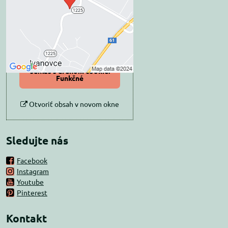
Prajete si načítať externý obsah?
Povoliť tentokrát
Povoliť a zapamätať -
súhlas s druhom cookie:
Funkčné
Otvoriť obsah v novom okne
Sledujte nás
Facebook
Instagram
Youtube
Pinterest
Kontakt