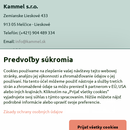
Kammel s.r.o.
Zemianske Lieskové 433
913 05 Melčice - Lieskové
Telefón: (+421) 904 489 334
Email:
info@kammel.sk
Prevádzka:
Predvoľby súkromia
Administratívna budova PD Melčice
Melčice - Lieskové 129, 91305
Cookies používame na zlepšenie vašej návštevy tejto webovej
Otváracie hodiny:
stránky, analýzu jej výkonnosti a zhromažďovanie údajov o jej
PO-ŠT 8:00 - 16:00
používaní. Na tento účel môžeme použiť nástroje a služby tretích
PIA-NE Zatvorené
strán a zhromaždené údaje sa môžu preniesť k partnerom v EÚ, USA
alebo iných krajinách. Kliknutím na „Prijať všetky cookies“
vyjadrujete svoj súhlas s týmto spracovaním. Nižšie môžete nájsť
podrobné informácie alebo upraviť svoje preferencie.
Zásady ochrany osobných údajov
©
2026
Copyright
Prijať všetky cookies