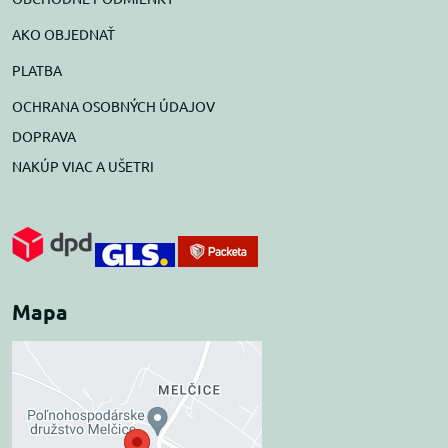
AKO OBJEDNAŤ
PLATBA
OCHRANA OSOBNÝCH ÚDAJOV
DOPRAVA
NAKÚP VIAC A UŠETRI
Mapa
Externý obsah je
blokovaný Voľbami
súkromia