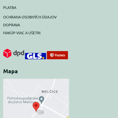
PLATBA
OCHRANA OSOBNÝCH ÚDAJOV
DOPRAVA
NAKÚP VIAC A UŠETRI
Mapa
Externý obsah je
blokovaný Voľbami
súkromia
Prajete si načítať externý obsah?