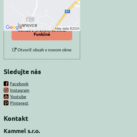
Povoliť tentokrát
Povoliť a zapamätať -
súhlas s druhom cookie:
Funkčné
Otvoriť obsah v novom okne
Sledujte nás
Facebook
Instagram
Youtube
Pinterest
Kontakt
Kammel s.r.o.