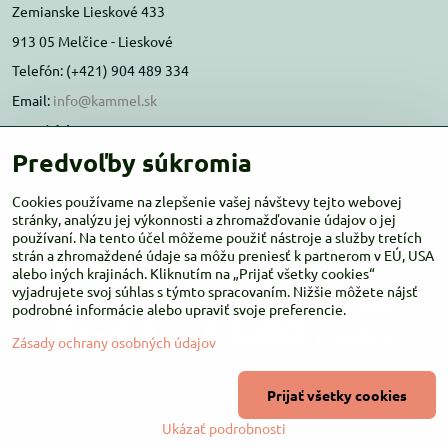
Zemianske Lieskové 433
913 05 Melčice - Lieskové
Telefón: (+421) 904 489 334
Email:
info@kammel.sk
Prevádzka:
Predvoľby súkromia
Administratívna budova PD Melčice
Melčice - Lieskové 129, 91305
Cookies používame na zlepšenie vašej návštevy tejto webovej
Otváracie hodiny:
stránky, analýzu jej výkonnosti a zhromažďovanie údajov o jej
PO-ŠT 8:00 - 16:00
používaní. Na tento účel môžeme použiť nástroje a služby tretích
PIA-NE Zatvorené
strán a zhromaždené údaje sa môžu preniesť k partnerom v EÚ, USA
alebo iných krajinách. Kliknutím na „Prijať všetky cookies“
vyjadrujete svoj súhlas s týmto spracovaním. Nižšie môžete nájsť
podrobné informácie alebo upraviť svoje preferencie.
Zásady ochrany osobných údajov
©
2026
Copyright
Prijať všetky cookies
Predvoľby súkromia
Zásady ochrany osobných údajov
Ukázať podrobnosti
Vytvorené pomocou:
BiznisWeb.sk