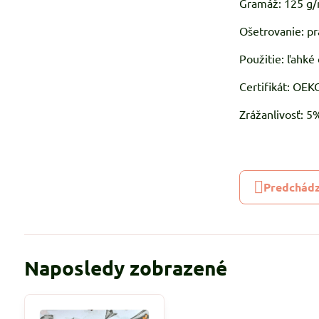
Gramáž: 125 g
Ošetrovanie: pr
Použitie: ľahké 
Certifikát: OE
Zrážanlivosť: 
Predchádz
Naposledy zobrazené