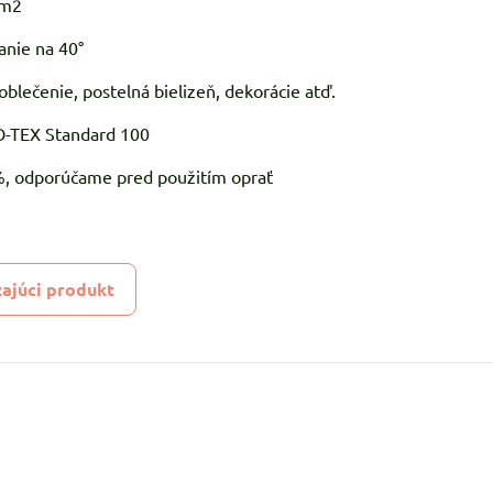
/m2
anie na 40°
oblečenie, postelná bielizeň, dekorácie atď.
KO-TEX Standard 100
5%, odporúčame pred použitím oprať
ajúci produkt