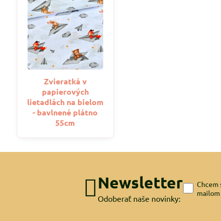
Zvieratká v
papierových
lietadlách na bielom
- bavlnené plátno
55cm
Newsletter
Chcem s
mailom
Odoberať naše novinky: