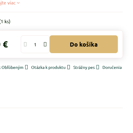
ajte viac
(
1
ks)
 €
Do košíka
 k Obľúbeným
Otázka k produktu
Strážny pes
Doručenia