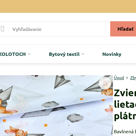
Hľadať
r KOLOTOCH
Bytový textil
Novinky
Úvod
Zb
Zvie
liet
plát
Bavlnená l