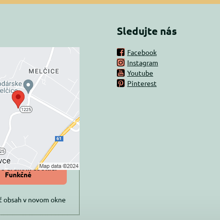
Sledujte nás
Facebook
Instagram
rný obsah je
Youtube
Pinterest
ovaný Voľbami
súkromia
 načítať externý obsah?
oliť tentokrát
iť a zapamätať -
 s druhom cookie:
Funkčné
ť obsah v novom okne