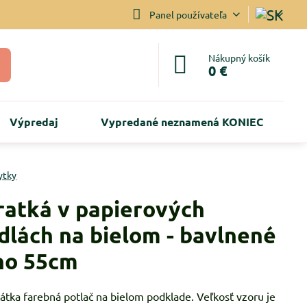
Panel používateľa
Nákupný košík
0 €
Výpredaj
Vypredané neznamená KONIEC
ytky
ratká v papierových
adlách na bielom - bavlnené
no 55cm
átka farebná potlač na bielom podklade. Veľkosť vzoru je