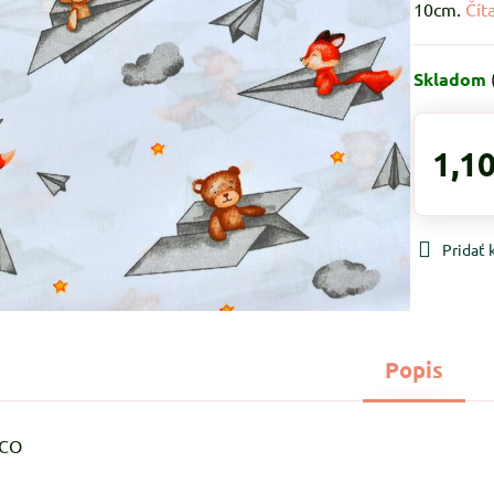
10cm.
Čít
Skladom
1,10
Pridať
Popis
%CO