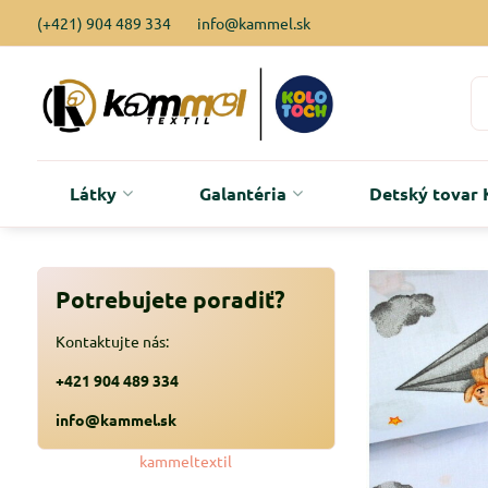
(+421) 904 489 334
info@kammel.sk
Látky
Galantéria
Detský tova
Potrebujete poradiť?
Kontaktujte nás:
+421 904 489 334
info@kammel.sk
kammeltextil