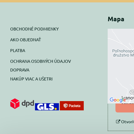
Mapa
OBCHODNÉ PODMIENKY
AKO OBJEDNAŤ
Exte
PLATBA
blok
OCHRANA OSOBNÝCH ÚDAJOV
Prajete si
DOPRAVA
NAKÚP VIAC A UŠETRI
Pov
Povol
súhlas
Otvori