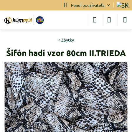
Panel používateľa
Zbytky
Šifón hadí vzor 80cm II.TRIEDA