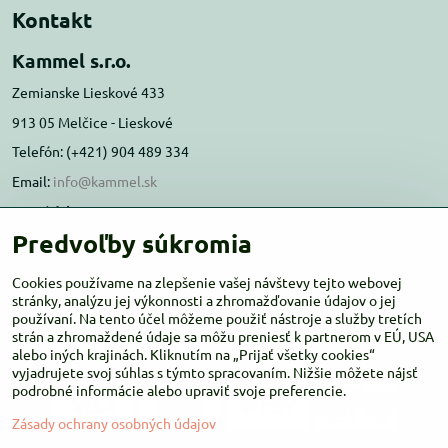
Kontakt
Kammel s.r.o.
Zemianske Lieskové 433
913 05 Melčice - Lieskové
Telefón: (+421) 904 489 334
Email:
info@kammel.sk
Prevádzka:
Predvoľby súkromia
Administratívna budova PD Melčice
Melčice - Lieskové 129, 91305
Cookies používame na zlepšenie vašej návštevy tejto webovej
Otváracie hodiny:
stránky, analýzu jej výkonnosti a zhromažďovanie údajov o jej
PO-ŠT 8:00 - 16:00
používaní. Na tento účel môžeme použiť nástroje a služby tretích
PIA-NE Zatvorené
strán a zhromaždené údaje sa môžu preniesť k partnerom v EÚ, USA
alebo iných krajinách. Kliknutím na „Prijať všetky cookies“
vyjadrujete svoj súhlas s týmto spracovaním. Nižšie môžete nájsť
podrobné informácie alebo upraviť svoje preferencie.
Zásady ochrany osobných údajov