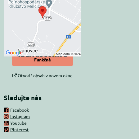
blokovaný Voľbami
súkromia
Prajete si načítať externý obsah?
Povoliť tentokrát
Povoliť a zapamätať -
súhlas s druhom cookie:
Funkčné
Otvoriť obsah v novom okne
Sledujte nás
Facebook
Instagram
Youtube
Pinterest