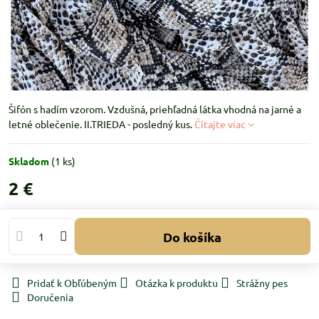
Šifón s hadím vzorom. Vzdušná, priehľadná látka vhodná na jarné a
letné oblečenie. II.TRIEDA - posledný kus.
Čítajte viac
Skladom
(
1
ks)
2 €
Do košíka
Pridať k Obľúbeným
Otázka k produktu
Strážny pes
Doručenia