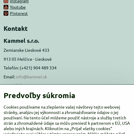
Instagram
Youtube
Pinterest
Kontakt
Kammel s.r.o.
Zemianske Lieskové 433
913 05 Melčice - Lieskové
Telefón: (+421) 904 489 334
Email:
info@kammel.sk
Prevádzka:
Predvoľby súkromia
Administratívna budova PD Melčice
Melčice - Lieskové 129, 91305
Cookies používame na zlepšenie vašej návštevy tejto webovej
Otváracie hodiny:
stránky, analýzu jej výkonnosti a zhromažďovanie údajov o jej
PO-ŠT 8:00 - 16:00
používaní. Na tento účel môžeme použiť nástroje a služby tretích
PIA-NE Zatvorené
strán a zhromaždené údaje sa môžu preniesť k partnerom v EÚ, USA
alebo iných krajinách. Kliknutím na „Prijať všetky cookies“
vyjadrujete svoj súhlas s týmto spracovaním. Nižšie môžete nájsť