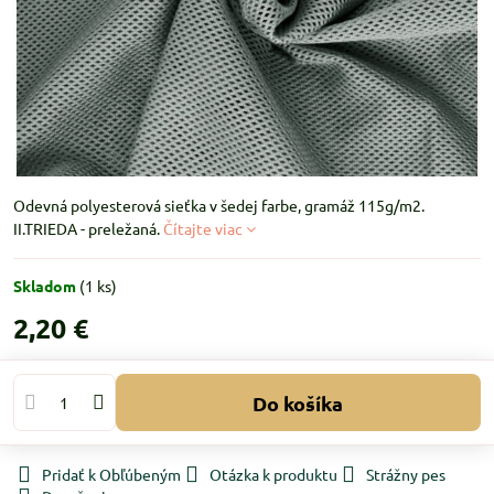
Odevná polyesterová sieťka v šedej farbe, gramáž 115g/m2.
II.TRIEDA - preležaná.
Čítajte viac
Skladom
(
1
ks)
2,20 €
Do košíka
Pridať k Obľúbeným
Otázka k produktu
Strážny pes