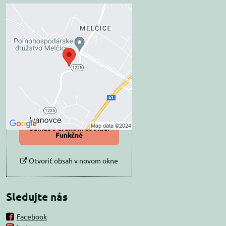
Externý obsah je
blokovaný Voľbami
súkromia
Prajete si načítať externý obsah?
Povoliť tentokrát
Povoliť a zapamätať -
súhlas s druhom cookie:
Funkčné
Otvoriť obsah v novom okne
Sledujte nás
Facebook