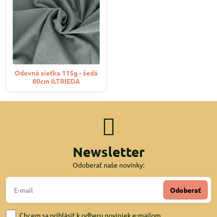
Odevná sieťka 115g - šedá
80cm II.TRIEDA
Newsletter
Odoberať naše novinky:
Odoberať
Chcem sa prihlásiť k odberu noviniek e-mailom