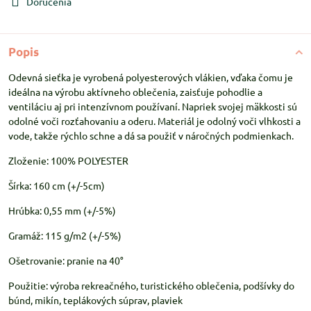
Doručenia
Popis
Odevná sieťka je vyrobená polyesterových vlákien, vďaka čomu je
ideálna na výrobu aktívneho oblečenia, zaisťuje pohodlie a
ventiláciu aj pri intenzívnom používaní. Napriek svojej mäkkosti sú
odolné voči rozťahovaniu a oderu. Materiál je odolný voči vlhkosti a
vode, takže rýchlo schne a dá sa použiť v náročných podmienkach.
Zloženie: 100% POLYESTER
Šírka: 160 cm (+/-5cm)
Hrúbka: 0,55 mm (+/-5%)
Gramáž: 115 g/m2 (+/-5%)
Ošetrovanie: pranie na 40°
Použitie: výroba rekreačného, turistického oblečenia, podšívky do
búnd, mikín, teplákových súprav, plaviek