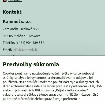
Kontakt
Kammel s.r.o.
Zemianske Lieskové 433
913 05 Melčice - Lieskové
Telefón: (+421) 904 489 334
Email:
info@kammel.sk
Prevádzka:
Predvoľby súkromia
Administratívna budova PD Melčice
Melčice - Lieskové 129, 91305
Cookies používame na zlepšenie vašej návštevy tejto webovej
Otváracie hodiny:
stránky, analýzu jej výkonnosti a zhromažďovanie údajov o jej
PO-ŠT 8:00 - 16:00
používaní. Na tento účel môžeme použiť nástroje a služby tretích
PIA-NE Zatvorené
strán a zhromaždené údaje sa môžu preniesť k partnerom v EÚ, USA
alebo iných krajinách. Kliknutím na „Prijať všetky cookies“
vyjadrujete svoj súhlas s týmto spracovaním. Nižšie môžete nájsť
podrobné informácie alebo upraviť svoje preferencie.