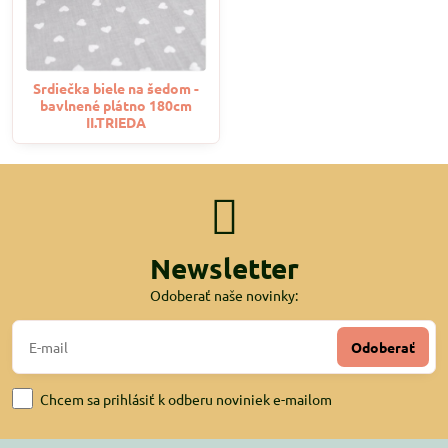
Srdiečka biele na šedom -
bavlnené plátno 180cm
II.TRIEDA
Newsletter
Odoberať naše novinky:
Odoberať
Chcem sa prihlásiť k odberu noviniek e-mailom