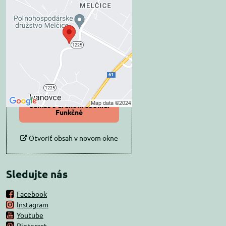
Externý obsah je
blokovaný Voľbami
súkromia
Prajete si načítať externý obsah?
Povoliť tentokrát
Povoliť a zapamätať -
súhlas s druhom cookie:
Funkčné
Otvoriť obsah v novom okne
Sledujte nás
Facebook
Instagram
Youtube
Pinterest