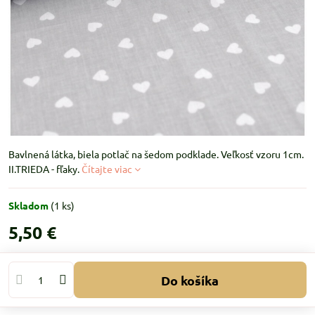
Bavlnená látka, biela potlač na šedom podklade. Veľkosť vzoru 1cm.
II.TRIEDA - fľaky.
Čítajte viac
Skladom
(
1
ks)
5,50 €
Do košíka