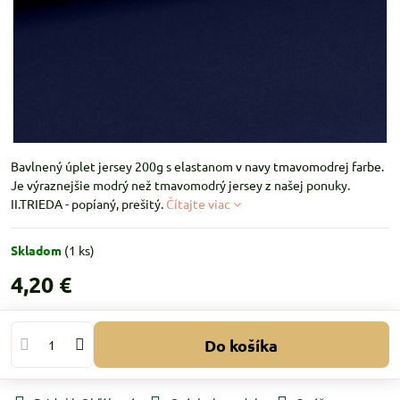
Bavlnený úplet jersey 200g s elastanom v navy tmavomodrej farbe.
Je výraznejšie modrý než tmavomodrý jersey z našej ponuky.
II.TRIEDA - popíaný, prešitý.
Čítajte viac
Skladom
(
1
ks)
4,20 €
Do košíka