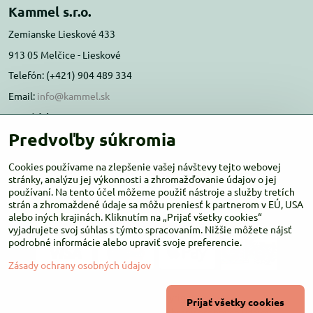
Kammel s.r.o.
Zemianske Lieskové 433
913 05 Melčice - Lieskové
Telefón: (+421) 904 489 334
Email:
info@kammel.sk
Prevádzka:
Predvoľby súkromia
Administratívna budova PD Melčice
Melčice - Lieskové 129, 91305
Cookies používame na zlepšenie vašej návštevy tejto webovej
Otváracie hodiny:
stránky, analýzu jej výkonnosti a zhromažďovanie údajov o jej
PO-ŠT 8:00 - 16:00
používaní. Na tento účel môžeme použiť nástroje a služby tretích
PIA-NE Zatvorené
strán a zhromaždené údaje sa môžu preniesť k partnerom v EÚ, USA
alebo iných krajinách. Kliknutím na „Prijať všetky cookies“
vyjadrujete svoj súhlas s týmto spracovaním. Nižšie môžete nájsť
podrobné informácie alebo upraviť svoje preferencie.
Zásady ochrany osobných údajov
©
2026
Copyright
Prijať všetky cookies
Predvoľby súkromia
Zásady ochrany osobných údajov