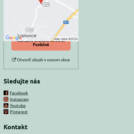
Prajete si načítať externý obsah?
Povoliť tentokrát
Povoliť a zapamätať -
súhlas s druhom cookie:
Funkčné
Otvoriť obsah v novom okne
Sledujte nás
Facebook
Instagram
Youtube
Pinterest
Kontakt