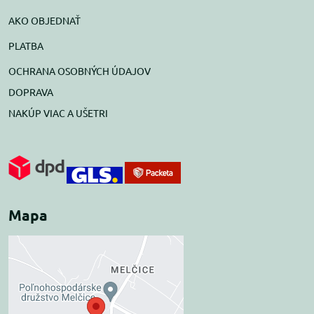
AKO OBJEDNAŤ
PLATBA
OCHRANA OSOBNÝCH ÚDAJOV
DOPRAVA
NAKÚP VIAC A UŠETRI
Mapa
Externý obsah je
blokovaný Voľbami
súkromia