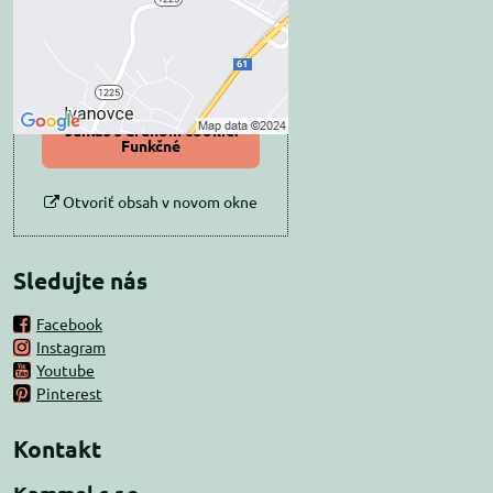
Prajete si načítať externý obsah?
Povoliť tentokrát
Povoliť a zapamätať -
súhlas s druhom cookie:
Funkčné
Otvoriť obsah v novom okne
Sledujte nás
Facebook
Instagram
Youtube
Pinterest
Kontakt