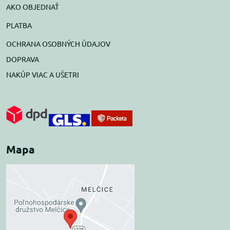
AKO OBJEDNAŤ
PLATBA
OCHRANA OSOBNÝCH ÚDAJOV
DOPRAVA
NAKÚP VIAC A UŠETRI
Mapa
Externý obsah je
blokovaný Voľbami
súkromia