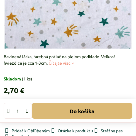
Bavlnená látka, farebná potlač na bielom podklade. Veľkosť
hviezdice je cca 1-3cm.
Čítajte viac
Skladom
(
1
ks)
2,70 €
Do košíka
Pridať k Obľúbeným
Otázka k produktu
Strážny pes