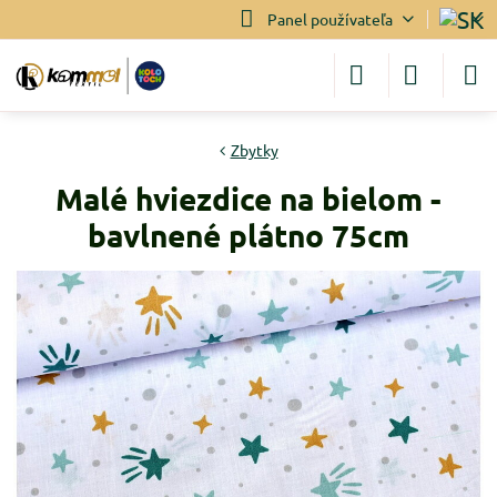
Panel používateľa
Zbytky
Malé hviezdice na bielom -
bavlnené plátno 75cm