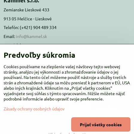
Kammel s.r.o.
Zemianske Lieskové 433
913 05 Melčice - Lieskové
Telefón: (+421) 904 489 334
Email:
info@kammel.sk
Prevádzka:
Predvoľby súkromia
Administratívna budova PD Melčice
Melčice - Lieskové 129, 91305
Cookies používame na zlepšenie vašej návštevy tejto webovej
Otváracie hodiny:
stránky, analýzu jej výkonnosti a zhromažďovanie údajov o jej
PO-ŠT 8:00 - 16:00
používaní. Na tento účel môžeme použiť nástroje a služby tretích
PIA-NE Zatvorené
strán a zhromaždené údaje sa môžu preniesť k partnerom v EÚ, USA
alebo iných krajinách. Kliknutím na „Prijať všetky cookies“
vyjadrujete svoj súhlas s týmto spracovaním. Nižšie môžete nájsť
podrobné informácie alebo upraviť svoje preferencie.
Zásady ochrany osobných údajov
©
2026
Copyright
Prijať všetky cookies
Predvoľby súkromia
Zásady ochrany osobných údajov