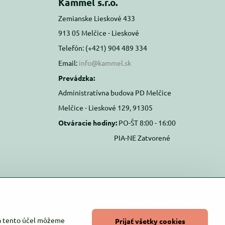
Kammel s.r.o.
Zemianske Lieskové 433
913 05 Melčice - Lieskové
Telefón: (+421) 904 489 334
Email:
info@kammel.sk
Prevádzka:
Administratívna budova PD Melčice
Melčice - Lieskové 129, 91305
Otváracie hodiny:
PO-ŠT 8:00 - 16:00
PIA-NE Zatvorené
Na tento účel môžeme
Prijať všetky cookies