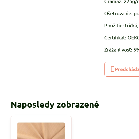
Gramáž: 225g/
Ošetrovanie: pr
Použitie: tričká,
Certifikát: OE
Zrážanlivosť: 
Predchádz
Naposledy zobrazené