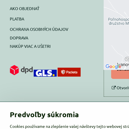
AKO OBJEDNAŤ
Exte
PLATBA
blok
OCHRANA OSOBNÝCH ÚDAJOV
Prajete si
DOPRAVA
NAKÚP VIAC A UŠETRI
Pov
Povol
súhlas
Otvori
Predvoľby súkromia
Cookies používame na zlepšenie vašej návštevy tejto webovej str