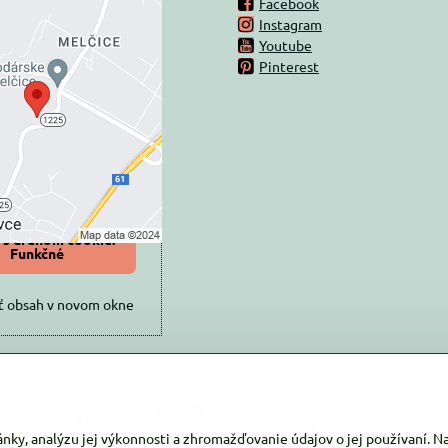
Facebook
Instagram
rný obsah je
Youtube
Pinterest
ovaný Voľbami
súkromia
 načítať externý obsah?
oliť tentokrát
iť a zapamätať -
 s druhom cookie:
Funkčné
ť obsah v novom okne
ánky, analýzu jej výkonnosti a zhromažďovanie údajov o jej používaní. 