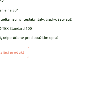
m2
anie na 30°
 tielka, legíny, tepláky, šály, čiapky, šaty atď.
KO-TEX Standard 100
5%, odporúčame pred použitím oprať
ajúci produkt