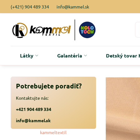
(+421) 904 489 334
info@kammel.sk
Látky
Galantéria
Detský tova
Potrebujete poradiť?
Kontaktujte nás:
+421 904 489 334
info@kammel.sk
kammeltextil