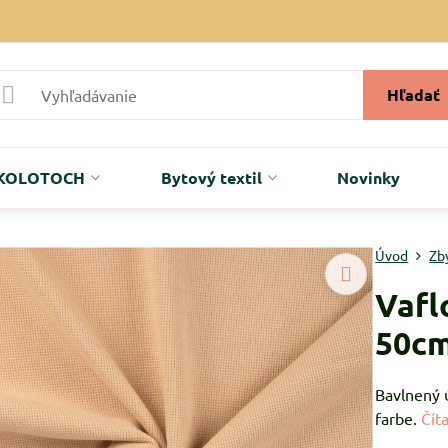
Hľadať
r KOLOTOCH
Bytový textil
Novinky
Úvod
Zb
Vafl
50c
Bavlnený 
farbe.
Číta