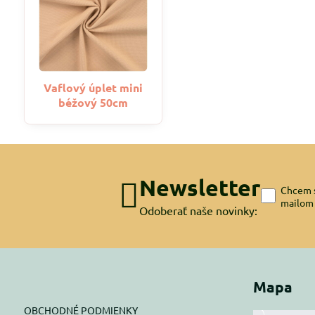
Vaflový úplet mini
béžový 50cm
Newsletter
Chcem s
mailom
Odoberať naše novinky:
Mapa
OBCHODNÉ PODMIENKY