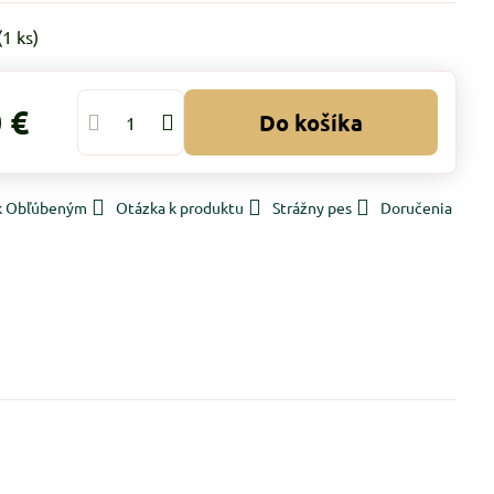
(
1
ks)
 €
Do košíka
 k Obľúbeným
Otázka k produktu
Strážny pes
Doručenia