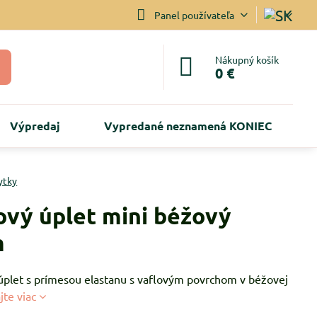
Panel používateľa
Nákupný košík
0 €
Výpredaj
Vypredané neznamená KONIEC
ytky
ový úplet mini béžový
m
úplet s prímesou elastanu s vaflovým povrchom v béžovej
jte viac