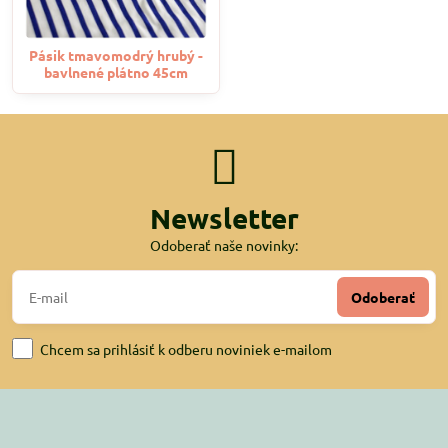
Pásik tmavomodrý hrubý -
bavlnené plátno 45cm
Newsletter
Odoberať naše novinky:
Odoberať
Chcem sa prihlásiť k odberu noviniek e-mailom