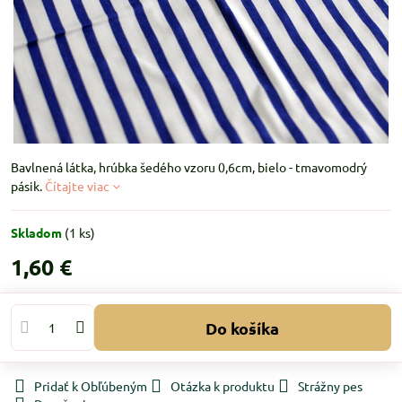
Bavlnená látka, hrúbka šedého vzoru 0,6cm, bielo - tmavomodrý
pásik.
Čítajte viac
Skladom
(
1
ks)
1,60 €
Do košíka
Pridať k Obľúbeným
Otázka k produktu
Strážny pes