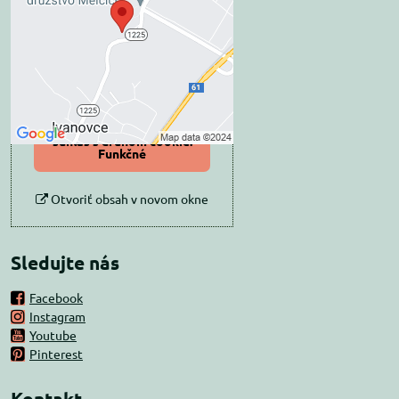
súkromia
Prajete si načítať externý obsah?
Povoliť tentokrát
Povoliť a zapamätať -
súhlas s druhom cookie:
Funkčné
Otvoriť obsah v novom okne
Sledujte nás
Facebook
Instagram
Youtube
Pinterest
Kontakt