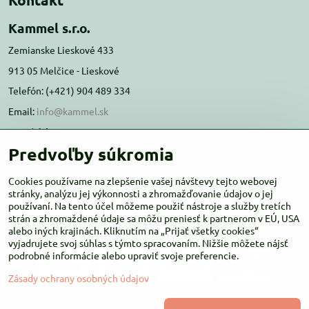
Kammel s.r.o.
Zemianske Lieskové 433
913 05 Melčice - Lieskové
Telefón: (+421) 904 489 334
Email:
info@kammel.sk
Prevádzka:
Predvoľby súkromia
Administratívna budova PD Melčice
Melčice - Lieskové 129, 91305
Cookies používame na zlepšenie vašej návštevy tejto webovej
Otváracie hodiny:
stránky, analýzu jej výkonnosti a zhromažďovanie údajov o jej
PO-ŠT 8:00 - 16:00
používaní. Na tento účel môžeme použiť nástroje a služby tretích
PIA-NE Zatvorené
strán a zhromaždené údaje sa môžu preniesť k partnerom v EÚ, USA
alebo iných krajinách. Kliknutím na „Prijať všetky cookies“
vyjadrujete svoj súhlas s týmto spracovaním. Nižšie môžete nájsť
podrobné informácie alebo upraviť svoje preferencie.
Zásady ochrany osobných údajov